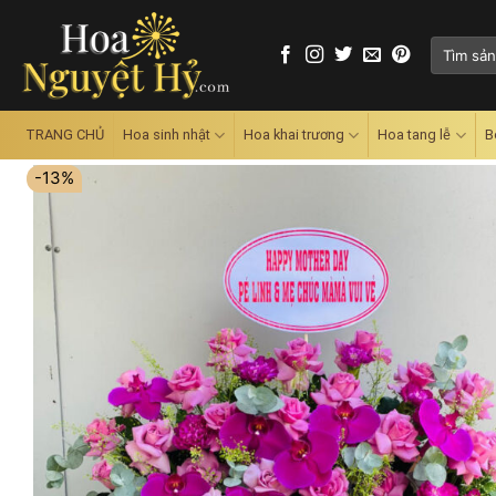
Skip
to
Tìm
content
kiếm:
TRANG CHỦ
Hoa sinh nhật
Hoa khai trương
Hoa tang lễ
B
-13%