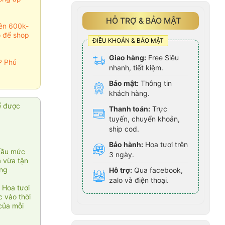
HỖ TRỢ & BẢO MẬT
rên 600k-
o để shop
ĐIỀU KHOẢN & BẢO MẬT
Giao hàng:
Free Siêu
P Phú
nhanh, tiết kiệm.
Bảo mật:
Thông tin
khách hàng.
ể được
Thanh toán:
Trực
tuyến, chuyển khoản,
ship cod.
Bảo hành:
Hoa tươi trên
cầu mức
3 ngày.
ạ vừa tận
àng
Hỗ trợ:
Qua facebook,
zalo và điện thoại.
 Hoa tươi
 vào thời
của mỗi