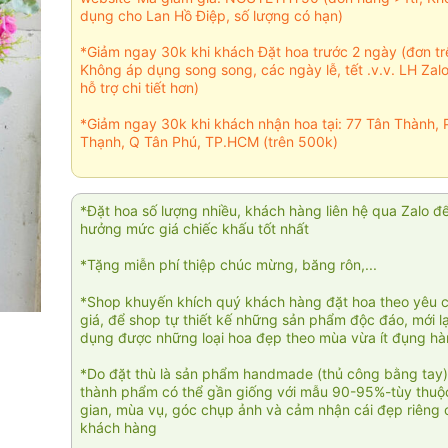
dụng cho Lan Hồ Điệp, số lượng có hạn)
*Giảm ngay 30k khi khách Đặt hoa trước 2 ngày (đơn t
Không áp dụng song song, các ngày lễ, tết .v.v. LH Zal
hỗ trợ chi tiết hơn)
*Giảm ngay 30k khi khách nhận hoa tại: 77 Tân Thành, 
Thạnh, Q Tân Phú, TP.HCM (trên 500k)
*Đặt hoa số lượng nhiều, khách hàng liên hệ qua Zalo đ
hưởng mức giá chiếc khấu tốt nhất
*Tặng miễn phí thiệp chúc mừng, băng rôn,...
*Shop khuyến khích quý khách hàng đặt hoa theo yêu 
giá, để shop tự thiết kế những sản phẩm độc đáo, mới l
dụng được những loại hoa đẹp theo mùa vừa ít đụng h
*Do đặt thù là sản phẩm handmade (thủ công bằng tay)
thành phẩm có thể gần giống với mẫu 90-95%-tùy thuộc
gian, mùa vụ, góc chụp ảnh và cảm nhận cái đẹp riêng 
khách hàng