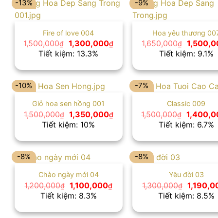
-13%
-9%
Fire of love 004
Hoa yêu thương 00
Giá
Giá
Giá
1,500,000
1,300,000
1,650,000
1,500,0
₫
₫
₫
gốc
hiện
gốc
Tiết kiệm: 13.3%
Tiết kiệm: 9.1%
là:
tại
là:
1,500,000₫.
là:
1,650,00
1,300,000₫.
-10%
-7%
Giỏ hoa sen hồng 001
Classic 009
Giá
Giá
Giá
1,500,000
1,350,000
1,500,000
1,400,0
₫
₫
₫
gốc
hiện
gốc
Tiết kiệm: 10%
Tiết kiệm: 6.7%
là:
tại
là:
1,500,000₫.
là:
1,500,00
1,350,000₫.
-8%
-8%
Chào ngày mới 04
Yêu đời 03
Giá
Giá
Giá
1,200,000
1,100,000
1,300,000
1,190,0
₫
₫
₫
gốc
hiện
gốc
Tiết kiệm: 8.3%
Tiết kiệm: 8.5%
là:
tại
là:
1,200,000₫.
là:
1,300,0
1,100,000₫.