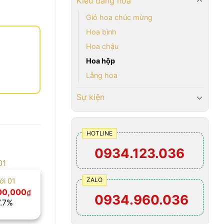
Kiểu dáng hoa
Giỏ hoa chúc mừng
Hoa bình
Hoa chậu
Hoa hộp
Lẵng hoa
Sự kiện
HOTLINE
0934.123.036
ZALO
ới 01
Giá
00,000
₫
0934.960.036
hiện
7.7%
tại
00,000₫.
là:
1,200,000₫.