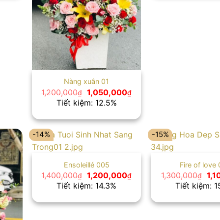
Nàng xuân 01
Giá
Giá
1,200,000
1,050,000
₫
₫
gốc
hiện
Tiết kiệm: 12.5%
là:
tại
1,200,000₫.
là:
1,050,000₫.
-14%
-15%
Ensoleillé 005
Fire of love
Giá
Giá
Giá
1,400,000
1,200,000
1,300,000
1,1
₫
₫
₫
gốc
hiện
gố
Tiết kiệm: 14.3%
Tiết kiệm: 
là:
tại
là:
1,400,000₫.
là:
1,3
1,200,000₫.