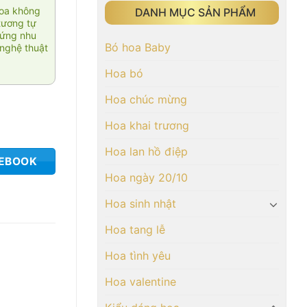
hoa không
DANH MỤC SẢN PHẨM
tương tự
 ứng nhu
Bó hoa Baby
nghệ thuật
Hoa bó
Hoa chúc mừng
Hoa khai trương
Hoa lan hồ điệp
CEBOOK
Hoa ngày 20/10
Hoa sinh nhật
Hoa tang lễ
Hoa tình yêu
Hoa valentine