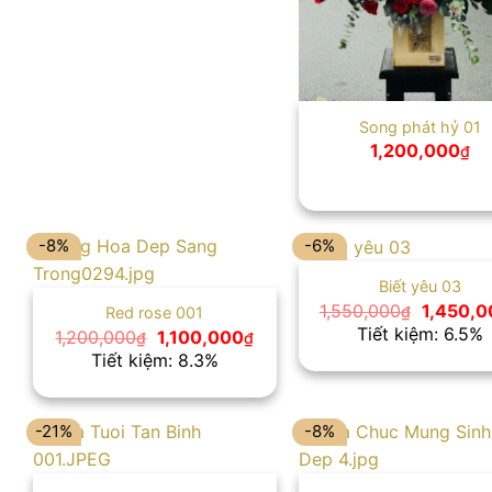
Song phát hỷ 01
1,200,000
₫
-8%
-6%
Biết yêu 03
Giá
1,550,000
1,450,0
₫
Red rose 001
gốc
Tiết kiệm: 6.5%
Giá
Giá
1,200,000
1,100,000
₫
₫
là:
gốc
hiện
Tiết kiệm: 8.3%
1,550,00
là:
tại
1,200,000₫.
là:
1,100,000₫.
-21%
-8%