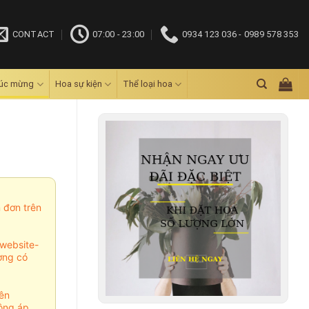
CONTACT
07:00 - 23:00
0934 123 036 - 0989 578 353
húc mừng
Hoa sự kiện
Thể loại hoa
m đơn trên
website-
ợng có
ên
ông áp