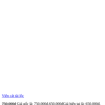
Viên cát tài lộc
750,000
₫
Giá gốc là: 750,000₫.
650,000
₫
Giá hiện tại là: 650,000₫.