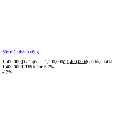
Sắc màu thành công
1,500,000
₫
Giá gốc là: 1,500,000₫.
1,400,000
₫
Giá hiện tại là:
1,400,000₫.
Tiết kiệm: 6.7%
-12%