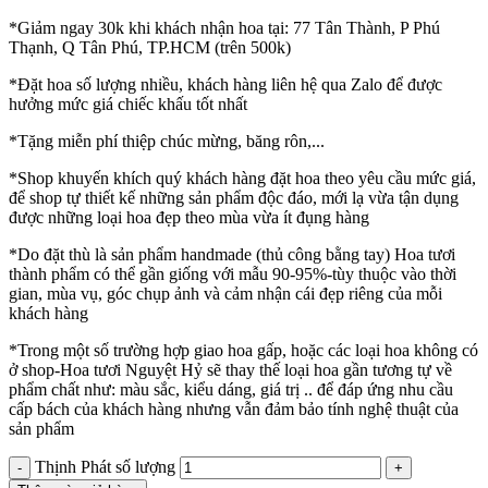
*Giảm ngay 30k khi khách nhận hoa tại: 77 Tân Thành, P Phú
Thạnh, Q Tân Phú, TP.HCM (trên 500k)
*Đặt hoa số lượng nhiều, khách hàng liên hệ qua Zalo để được
hưởng mức giá chiếc khấu tốt nhất
*Tặng miễn phí thiệp chúc mừng, băng rôn,...
*Shop khuyến khích quý khách hàng đặt hoa theo yêu cầu mức giá,
để shop tự thiết kế những sản phẩm độc đáo, mới lạ vừa tận dụng
được những loại hoa đẹp theo mùa vừa ít đụng hàng
*Do đặt thù là sản phẩm handmade (thủ công bằng tay) Hoa tươi
thành phẩm có thể gần giống với mẫu 90-95%-tùy thuộc vào thời
gian, mùa vụ, góc chụp ảnh và cảm nhận cái đẹp riêng của mỗi
khách hàng
*Trong một số trường hợp giao hoa gấp, hoặc các loại hoa không có
ở shop-Hoa tươi Nguyệt Hỷ sẽ thay thế loại hoa gần tương tự về
phẩm chất như: màu sắc, kiểu dáng, giá trị .. để đáp ứng nhu cầu
cấp bách của khách hàng nhưng vẫn đảm bảo tính nghệ thuật của
sản phẩm
Thịnh Phát số lượng