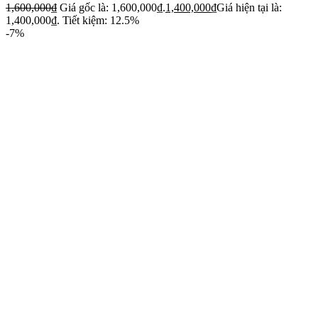
1,600,000
₫
Giá gốc là: 1,600,000₫.
1,400,000
₫
Giá hiện tại là:
1,400,000₫.
Tiết kiệm: 12.5%
-7%