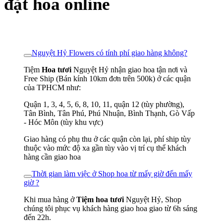
đặt hoa online
Nguyệt Hỷ Flowers có tính phí giao hàng không?
Tiệm
Hoa tươi
Nguyệt Hỷ nhận giao hoa tận nơi và
Free Ship (Bán kính 10km đơn trên 500k) ở các quận
của TPHCM như:
Quận 1, 3, 4, 5, 6, 8, 10, 11, quận 12 (tùy phường),
Tân Bình, Tân Phú, Phú Nhuận, Bình Thạnh, Gò Vấp
- Hóc Môn (tùy khu vực)
Giao hàng có phụ thu ở các quận còn lại, phí ship tùy
thuộc vào mức độ xa gần tùy vào vị trí cụ thể khách
hàng cần giao hoa
Thời gian làm việc ở Shop hoa từ mấy giờ đến mấy
giờ ?
Khi mua hàng ở
Tiệm hoa tươi
Nguyệt Hỷ, Shop
chúng tôi phục vụ khách hàng giao hoa giao từ 6h sáng
đến 22h.