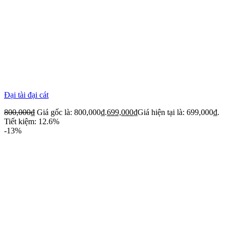
Đại tài đại cát
800,000
₫
Giá gốc là: 800,000₫.
699,000
₫
Giá hiện tại là: 699,000₫.
Tiết kiệm: 12.6%
-13%