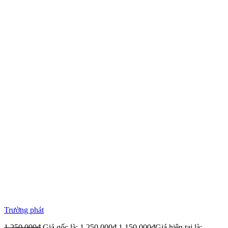
Trường phát
1,250,000
₫
Giá gốc là: 1,250,000₫.
1,150,000
₫
Giá hiện tại là: