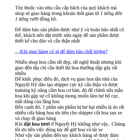
Tùy thuộc vào nhu cầu cấp bách của quý khách mà
shop sẽ giao hàng trong khoản thời gian từ
1 tiếng đến
1 tiếng rưỡi
đồng hồ.
Để đảm bảo sản phẩm được như ý và hoàn hảo nhất có
thể, khách nên đặt trước nửa ngày để sản phẩm được
thiết kế chu đáo và cẩn thận nhất
Khi giao hàng có gì để đảm bảo chất lượng?
Nhiều shop hoa cắm rất đẹp, rất nghệ thuật nhưng khi
giao đến địa chỉ cần thiết thì hoa thường dập gãy rất
nhiều
Để khắc phục điều đó, dịch vụ giao hoa tận nhà của
Nguyệt Hỷ đào tạo shipper cực kỳ cẩn thận và được
training kỹ năng cắm hoa cơ bản, đủ để chỉnh sửa mẫu
hoa khi gặp sự cố không mong muốn làm hư bố cục,
mất dáng của lẵng hoa
Bên cạnh đó, 1 phần sản phẩm bị hư hại nhiều là do rất
nhiều cửa hàng hoa ưu tiên cho shipper cột hoa sau xe
và chạy đi giao hàng
Khi
đặt hoa tươi
ở Nguyệt Hỷ không như vậy.. Chúng
tôi ưu tiên việc dùng tay để giữ hoa và lái xe
Như vậy sản phẩm đến tay khách hàng sẽ được đảm