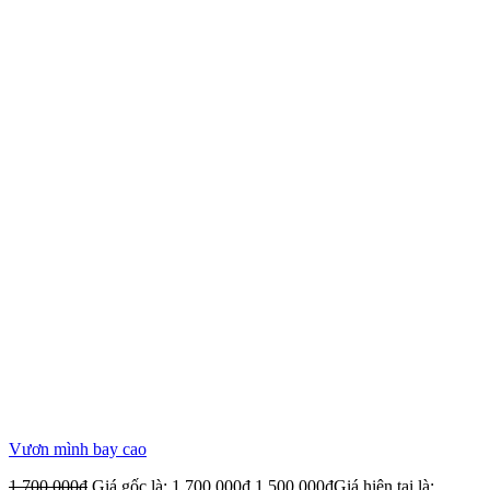
Vươn mình bay cao
1,700,000
₫
Giá gốc là: 1,700,000₫.
1,500,000
₫
Giá hiện tại là: