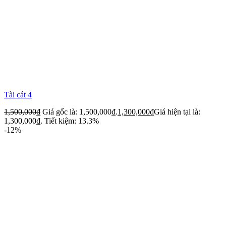
Tài cát 4
1,500,000
₫
Giá gốc là: 1,500,000₫.
1,300,000
₫
Giá hiện tại là:
1,300,000₫.
Tiết kiệm: 13.3%
-12%