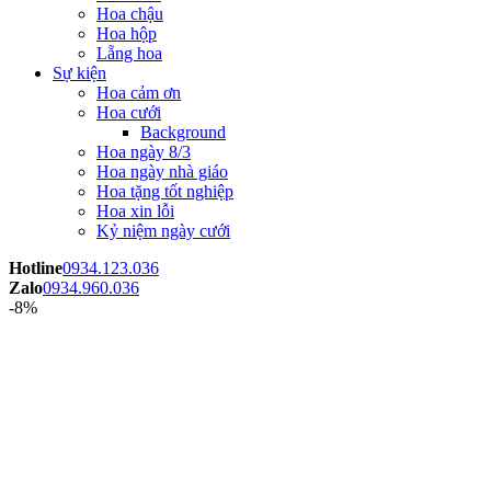
Hoa chậu
Hoa hộp
Lẵng hoa
Sự kiện
Hoa cảm ơn
Hoa cưới
Background
Hoa ngày 8/3
Hoa ngày nhà giáo
Hoa tặng tốt nghiệp
Hoa xin lỗi
Kỷ niệm ngày cưới
Hotline
0934.123.036
Zalo
0934.960.036
-8%