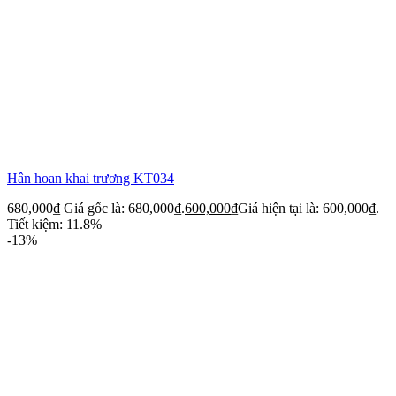
Hân hoan khai trương KT034
680,000
₫
Giá gốc là: 680,000₫.
600,000
₫
Giá hiện tại là: 600,000₫.
Tiết kiệm: 11.8%
-13%