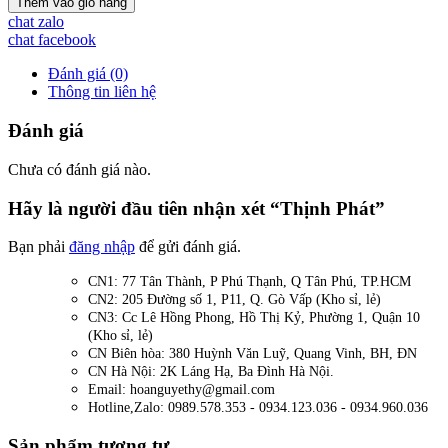
Thêm vào giỏ hàng
chat zalo
chat facebook
Đánh giá (0)
Thông tin liên hệ
Đánh giá
Chưa có đánh giá nào.
Hãy là người đầu tiên nhận xét “Thịnh Phát”
Bạn phải
đăng nhập
để gửi đánh giá.
CN1: 77 Tân Thành, P Phú Thạnh, Q Tân Phú, TP.HCM
CN2: 205 Đường số 1, P11, Q. Gò Vấp (Kho sỉ, lẻ)
CN3: Cc Lê Hồng Phong, Hồ Thị Kỷ, Phường 1, Quận 10
(Kho sỉ, lẻ)
CN Biên hòa: 380 Huỳnh Văn Luỹ, Quang Vinh, BH, ĐN
CN Hà Nội: 2K Láng Hạ, Ba Đình Hà Nội.
Email: hoanguyethy@gmail.com
Hotline,Zalo: 0989.578.353 - 0934.123.036 - 0934.960.036
Sản phẩm tương tự