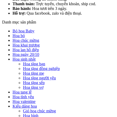
Thanh toán:
Trực tuyến, chuyển khoản, ship cod.
Bảo hành:
Hoa tươi trên 3 ngày.
Hỗ trợ:
Qua facebook, zalo và điện thoại.
Danh mục sản phẩm
Bó hoa Baby
Hoa bó
Hoa chúc mừng
Hoa khai trương
Hoa lan hồ điệp
Hoa ngày 20/10
Hoa sinh nhật
Hoa tặng bạn
Hoa tặng đồng nghiệp
Hoa tặng mẹ
Hoa tặng người yêu
Hoa tặng sếp
Hoa tặng vợ
Hoa tang lễ
Hoa tình yêu
Hoa valentine
Kiểu dáng hoa
Giỏ hoa chúc mừng
Hoa bình