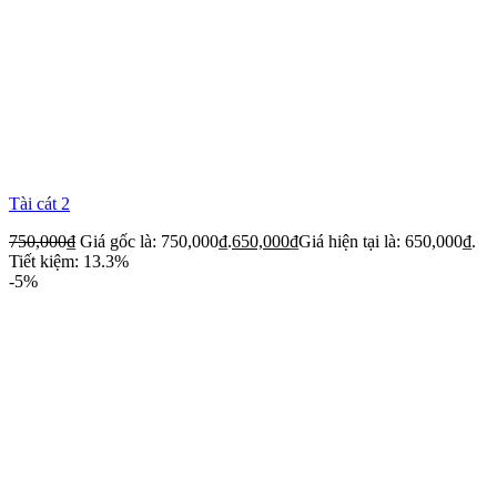
Tài cát 2
750,000
₫
Giá gốc là: 750,000₫.
650,000
₫
Giá hiện tại là: 650,000₫.
Tiết kiệm: 13.3%
-5%