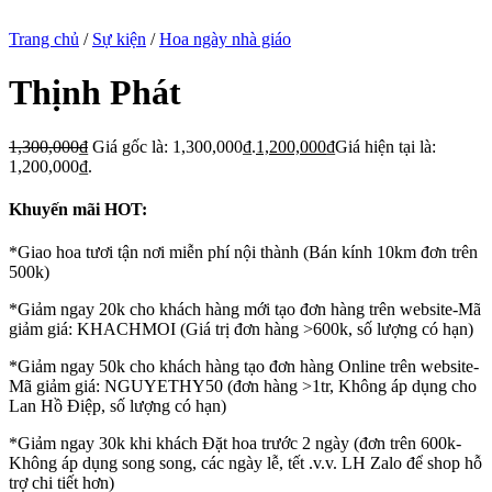
Trang chủ
/
Sự kiện
/
Hoa ngày nhà giáo
Thịnh Phát
1,300,000
₫
Giá gốc là: 1,300,000₫.
1,200,000
₫
Giá hiện tại là:
1,200,000₫.
Khuyến mãi HOT:
*Giao hoa tươi tận nơi miễn phí nội thành (Bán kính 10km đơn trên
500k)
*Giảm ngay 20k cho khách hàng mới tạo đơn hàng trên website-Mã
giảm giá: KHACHMOI (Giá trị đơn hàng >600k, số lượng có hạn)
*Giảm ngay 50k cho khách hàng tạo đơn hàng Online trên website-
Mã giảm giá: NGUYETHY50 (đơn hàng >1tr, Không áp dụng cho
Lan Hồ Điệp, số lượng có hạn)
*Giảm ngay 30k khi khách Đặt hoa trước 2 ngày (đơn trên 600k-
Không áp dụng song song, các ngày lễ, tết .v.v. LH Zalo để shop hỗ
trợ chi tiết hơn)