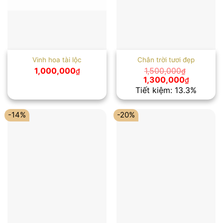
Vinh hoa tài lộc
Chân trời tươi đẹp
1,000,000
1,500,000
₫
₫
Giá
Giá
1,300,000
₫
gốc
hiện
Tiết kiệm: 13.3%
là:
tại
1,500,000₫.
là:
1,300,00
-14%
-20%