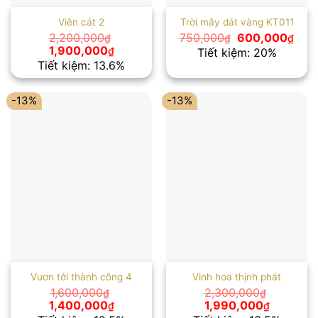
Viên cát 2
Trời mây dát vàng KT011
Giá
Giá
2,200,000
750,000
600,000
₫
₫
₫
gốc
hiện
Giá
Giá
1,900,000
₫
Tiết kiệm: 20%
là:
tại
gốc
hiện
Tiết kiệm: 13.6%
750,000₫.
là:
là:
tại
600
2,200,000₫.
là:
1,900,000₫.
-13%
-13%
Vươn tới thành công 4
Vinh hoa thịnh phát
1,600,000
2,300,000
₫
₫
Giá
Giá
Giá
Giá
1,400,000
1,990,000
₫
₫
gốc
hiện
gốc
hiện