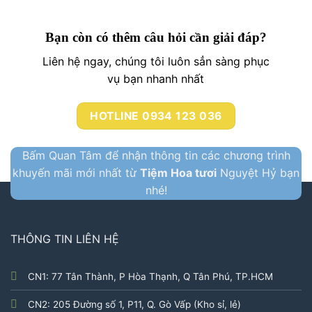
Bạn còn có thêm câu hỏi cần giải đáp?
Liên hệ ngay, chúng tôi luôn sẳn sàng phục
vụ bạn nhanh nhất
HOTLINE 0934 123 036
Bấm Quan Tâm để nhận thông tin các chương trình
khuyến mãi mới nhất từ
Tiệm Hoa tươi
Nguyệt Hỷ bạn
nhé!
THÔNG TIN LIÊN HỆ
CN1: 77 Tân Thành, P Hòa Thạnh, Q Tân Phú, TP.HCM
CN2: 205 Đường số 1, P11, Q. Gò Vấp (Kho sỉ, lẻ)