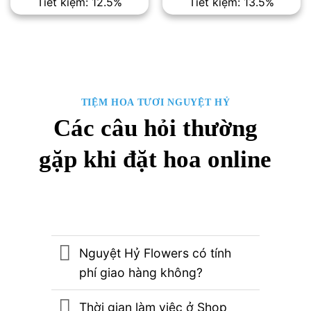
Tiết kiệm: 12.5%
Tiết kiệm: 13.5%
là:
tại
là:
tại
1,600,000₫.
là:
2,300,000₫.
là:
1,400,000₫.
1,990,00
TIỆM HOA TƯƠI NGUYỆT HỶ
Các câu hỏi thường
gặp khi đặt hoa online
Nguyệt Hỷ Flowers có tính
phí giao hàng không?
Thời gian làm việc ở Shop