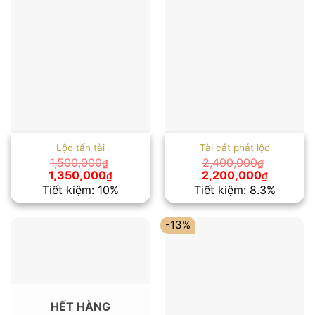
Lộc tấn tài
Tài cát phát lộc
1,500,000
2,400,000
₫
₫
Giá
Giá
Giá
Giá
1,350,000
2,200,000
₫
₫
gốc
hiện
gốc
hiện
Tiết kiệm: 10%
Tiết kiệm: 8.3%
là:
tại
là:
tại
1,500,000₫.
là:
2,400,000₫.
là:
1,350,000₫.
2,200,00
-13%
HẾT HÀNG