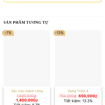
SẢN PHẨM TƯƠNG TỰ
-7%
-13%
Sắc màu thành công
Hưng Thịnh 4
Giá
Giá
1,500,000
750,000
650,000
₫
₫
₫
gốc
hiện
Giá
Giá
1,400,000
₫
Tiết kiệm: 13.3%
là:
tại
gốc
hiện