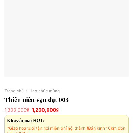
Trang chủ
/
Hoa chúc mừng
Thiên niên vạn đạt 003
Giá
Giá
₫
₫
1,300,000
1,200,000
gốc
hiện
là:
tại
Khuyến mãi HOT:
1,300,000₫.
là:
1,200,000₫.
*Giao hoa tươi tận nơi miễn phí nội thành (Bán kính 10km đơn