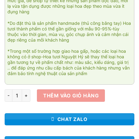
mức giá, để shop tự thiết kế những sản phẩm độc đáo, mới
lạ vừa tận dụng được những loại hoa đẹp theo mùa vừa ít
đụng hàng
*Do đặt thù là sản phẩm handmade (thủ công bằng tay) Hoa
tươi thành phẩm có thể gần giống với mẫu 90-95%-tùy
thuộc vào thời gian, mùa vụ, góc chụp ảnh và cảm nhận cái
đẹp riêng của mỗi khách hàng
*Trong một số trường hợp giao hoa gấp, hoặc các loại hoa
không có ở shop-Hoa tươi Nguyệt Hỷ sẽ thay thế loại hoa
gần tương tự về phẩm chất như: màu sắc, kiểu dáng, giá trị
.. để đáp ứng nhu cầu cấp bách của khách hàng nhưng vẫn
đảm bảo tính nghệ thuật của sản phẩm
Thiên niên vạn đạt 003 số lượng
THÊM VÀO GIỎ HÀNG
CHAT ZALO