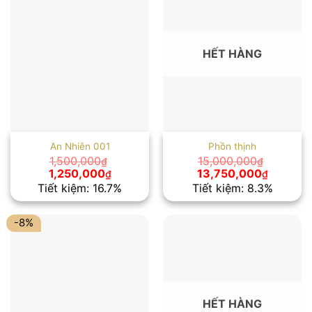
HẾT HÀNG
An Nhiên 001
Phồn thịnh
1,500,000
15,000,000
₫
₫
Giá
Giá
Giá
Giá
1,250,000
13,750,000
₫
₫
gốc
hiện
gốc
hiện
Tiết kiệm: 16.7%
Tiết kiệm: 8.3%
là:
tại
là:
tại
1,500,000₫.
là:
15,000,000₫.
là:
1,250,000₫.
13,750,
-8%
HẾT HÀNG