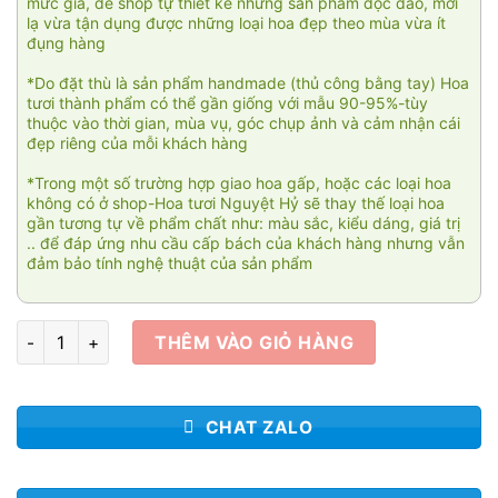
mức giá, để shop tự thiết kế những sản phẩm độc đáo, mới
lạ vừa tận dụng được những loại hoa đẹp theo mùa vừa ít
đụng hàng
*Do đặt thù là sản phẩm handmade (thủ công bằng tay) Hoa
tươi thành phẩm có thể gần giống với mẫu 90-95%-tùy
thuộc vào thời gian, mùa vụ, góc chụp ảnh và cảm nhận cái
đẹp riêng của mỗi khách hàng
*Trong một số trường hợp giao hoa gấp, hoặc các loại hoa
không có ở shop-Hoa tươi Nguyệt Hỷ sẽ thay thế loại hoa
gần tương tự về phẩm chất như: màu sắc, kiểu dáng, giá trị
.. để đáp ứng nhu cầu cấp bách của khách hàng nhưng vẫn
đảm bảo tính nghệ thuật của sản phẩm
Thiên niên đại lộc 04 số lượng
THÊM VÀO GIỎ HÀNG
CHAT ZALO