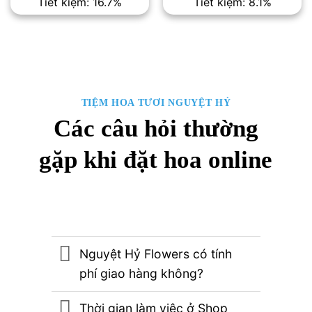
Tiết kiệm: 16.7%
Tiết kiệm: 8.1%
là:
tại
là:
tại
3,000,000₫.
là:
6,800,000₫.
là:
2,500,000₫.
6,250,00
TIỆM HOA TƯƠI NGUYỆT HỶ
Các câu hỏi thường
gặp khi đặt hoa online
Nguyệt Hỷ Flowers có tính
phí giao hàng không?
Thời gian làm việc ở Shop