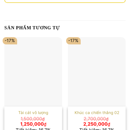
SẢN PHẨM TƯƠNG TỰ
-17%
-17%
Tài cát vô lượng
Khúc ca chiến thắng 02
1,500,000
2,700,000
₫
₫
Giá
Giá
Giá
Giá
1,250,000
2,250,000
₫
₫
gốc
hiện
gốc
hiện