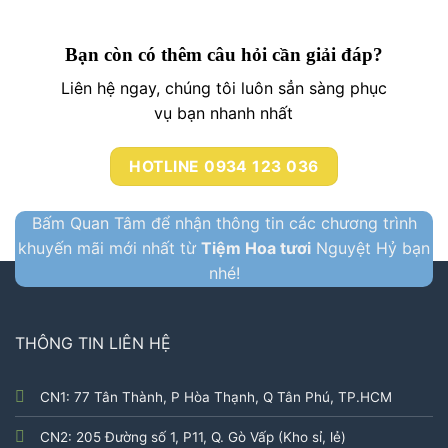
Bạn còn có thêm câu hỏi cần giải đáp?
Liên hệ ngay, chúng tôi luôn sẳn sàng phục
vụ bạn nhanh nhất
HOTLINE 0934 123 036
Bấm Quan Tâm để nhận thông tin các chương trình
khuyến mãi mới nhất từ
Tiệm Hoa tươi
Nguyệt Hỷ bạn
nhé!
THÔNG TIN LIÊN HỆ
CN1: 77 Tân Thành, P Hòa Thạnh, Q Tân Phú, TP.HCM
CN2: 205 Đường số 1, P11, Q. Gò Vấp (Kho sỉ, lẻ)