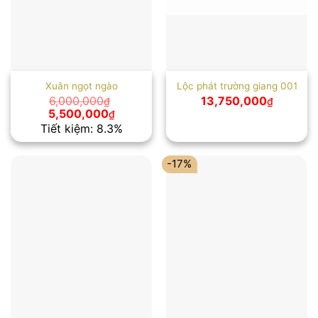
Xuân ngọt ngào
Lộc phát trường giang 001
6,000,000
13,750,000
₫
₫
Giá
Giá
5,500,000
₫
gốc
hiện
Tiết kiệm: 8.3%
là:
tại
6,000,000₫.
là:
5,500,000₫.
-17%