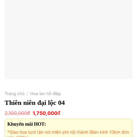
Trang chủ
/
Hoa lan hồ điệp
Thiên niên đại lộc 04
Giá
Giá
₫
₫
2,100,000
1,750,000
gốc
hiện
là:
tại
Khuyến mãi HOT:
2,100,000₫.
là:
1,750,000₫.
*Giao hoa tươi tận nơi miễn phí nội thành (Bán kính 10km đơn