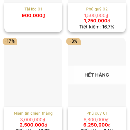
Tài lộc 01
Phú quý 02
900,000
1,500,000
₫
₫
Giá
Giá
1,250,000
₫
gốc
hiện
Tiết kiệm: 16.7%
là:
tại
1,500,000₫.
là:
1,250,00
-17%
-8%
HẾT HÀNG
Niềm tin chiến thắng
Phú quý 01
3,000,000
6,800,000
₫
₫
Giá
Giá
Giá
Giá
2,500,000
6,250,000
₫
₫
gốc
hiện
gốc
hiện