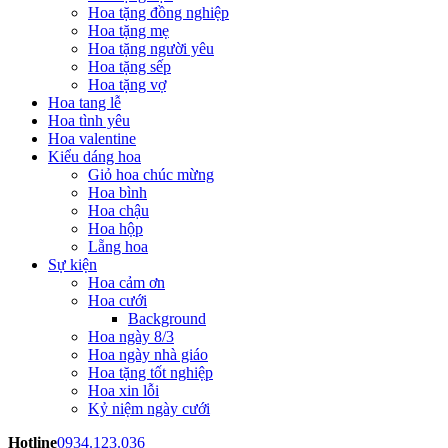
Hoa tặng đồng nghiệp
Hoa tặng mẹ
Hoa tặng người yêu
Hoa tặng sếp
Hoa tặng vợ
Hoa tang lễ
Hoa tình yêu
Hoa valentine
Kiểu dáng hoa
Giỏ hoa chúc mừng
Hoa bình
Hoa chậu
Hoa hộp
Lẵng hoa
Sự kiện
Hoa cảm ơn
Hoa cưới
Background
Hoa ngày 8/3
Hoa ngày nhà giáo
Hoa tặng tốt nghiệp
Hoa xin lỗi
Kỷ niệm ngày cưới
Hotline
0934.123.036