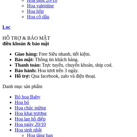
Hoa tặng 20-10
Hoa valentine
Hoa hộp
Hoa cô dâu
Lọc
HỖ TRỢ & BẢO MẬT
điều khoản & bảo mật
Giao hàng:
Free Siêu nhanh, tiết kiệm.
Bảo mật:
Thông tin khách hàng.
Thanh toán:
Trực tuyến, chuyển khoản, ship cod.
Bảo hành:
Hoa tươi trên 3 ngày.
Hỗ trợ:
Qua facebook, zalo và điện thoại.
Danh mục sản phẩm
Bó hoa Baby
Hoa bó
Hoa chúc mừng
Hoa khai trương
Hoa lan hồ điệp
Hoa ngày 20/10
Hoa sinh nhật
Hoa tặng bạn