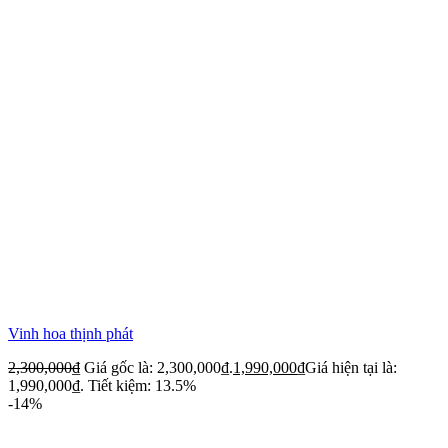
Vinh hoa thịnh phát
2,300,000
₫
Giá gốc là: 2,300,000₫.
1,990,000
₫
Giá hiện tại là:
1,990,000₫.
Tiết kiệm: 13.5%
-14%