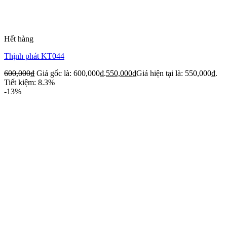
Hết hàng
Thịnh phát KT044
600,000
₫
Giá gốc là: 600,000₫.
550,000
₫
Giá hiện tại là: 550,000₫.
Tiết kiệm: 8.3%
-13%