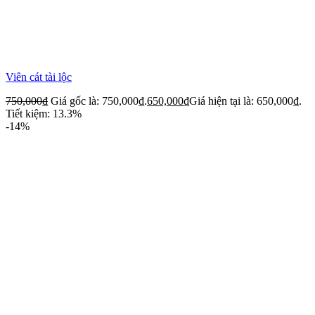
Viên cát tài lộc
750,000
₫
Giá gốc là: 750,000₫.
650,000
₫
Giá hiện tại là: 650,000₫.
Tiết kiệm: 13.3%
-14%