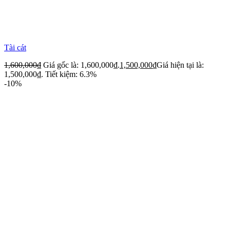
Tài cát
1,600,000
₫
Giá gốc là: 1,600,000₫.
1,500,000
₫
Giá hiện tại là:
1,500,000₫.
Tiết kiệm: 6.3%
-10%