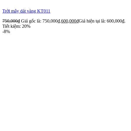
Trời mây dát vàng KT011
750,000
₫
Giá gốc là: 750,000₫.
600,000
₫
Giá hiện tại là: 600,000₫.
Tiết kiệm: 20%
-8%