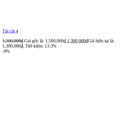
Tài cát 4
1,500,000
₫
Giá gốc là: 1,500,000₫.
1,300,000
₫
Giá hiện tại là:
1,300,000₫.
Tiết kiệm: 13.3%
-9%