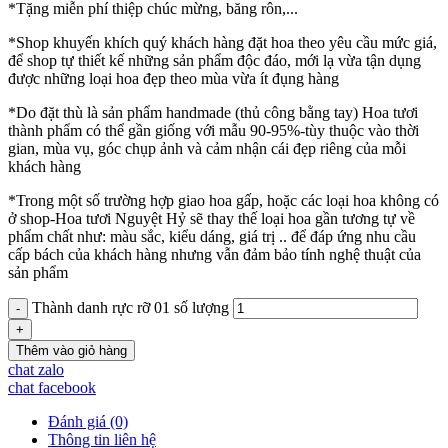
*Tặng miễn phí thiệp chúc mừng, băng rôn,...
*Shop khuyến khích quý khách hàng đặt hoa theo yêu cầu mức giá,
để shop tự thiết kế những sản phẩm độc đáo, mới lạ vừa tận dụng
được những loại hoa đẹp theo mùa vừa ít đụng hàng
*Do đặt thù là sản phẩm handmade (thủ công bằng tay) Hoa tươi
thành phẩm có thể gần giống với mẫu 90-95%-tùy thuộc vào thời
gian, mùa vụ, góc chụp ảnh và cảm nhận cái đẹp riêng của mỗi
khách hàng
*Trong một số trường hợp giao hoa gấp, hoặc các loại hoa không có
ở shop-Hoa tươi Nguyệt Hỷ sẽ thay thế loại hoa gần tương tự về
phẩm chất như: màu sắc, kiểu dáng, giá trị .. để đáp ứng nhu cầu
cấp bách của khách hàng nhưng vẫn đảm bảo tính nghệ thuật của
sản phẩm
Thành danh rực rỡ 01 số lượng
Thêm vào giỏ hàng
chat zalo
chat facebook
Đánh giá (0)
Thông tin liên hệ