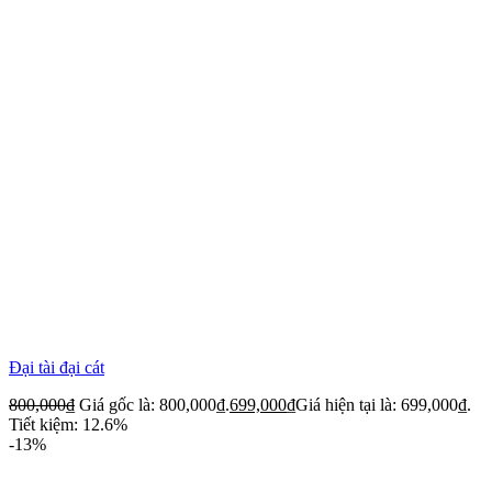
Đại tài đại cát
800,000
₫
Giá gốc là: 800,000₫.
699,000
₫
Giá hiện tại là: 699,000₫.
Tiết kiệm: 12.6%
-13%