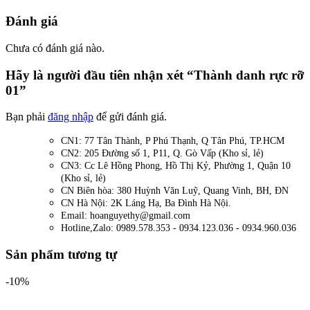
Đánh giá
Chưa có đánh giá nào.
Hãy là người đầu tiên nhận xét “Thành danh rực rỡ
01”
Bạn phải
đăng nhập
để gửi đánh giá.
CN1: 77 Tân Thành, P Phú Thạnh, Q Tân Phú, TP.HCM
CN2: 205 Đường số 1, P11, Q. Gò Vấp (Kho sỉ, lẻ)
CN3: Cc Lê Hồng Phong, Hồ Thị Kỷ, Phường 1, Quận 10
(Kho sỉ, lẻ)
CN Biên hòa: 380 Huỳnh Văn Luỹ, Quang Vinh, BH, ĐN
CN Hà Nội: 2K Láng Hạ, Ba Đình Hà Nội.
Email: hoanguyethy@gmail.com
Hotline,Zalo: 0989.578.353 - 0934.123.036 - 0934.960.036
Sản phẩm tương tự
-10%