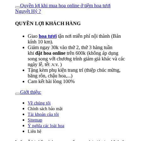
Quyền lợi khi mua hoa online ở tiệm hoa tươi
Nguyệt Hỷ ?
QUYỀN LỢI KHÁCH HÀNG
Giao
hoa tươi
tận nơi miễn phí nội thành (Bán
kính 10 km).
Giảm ngay 30k vào thứ 2, thứ 3 hàng tuần
khi
đặt hoa online
trên 600k (không áp dụng
song song với chương trình giảm giá khác và các
ngày lễ, tết .v.v. )
Tặng kèm phụ kiện trang trí (thiệp chúc mừng,
băng rôn, chậu hoa,...)
Cam kết hài lòng 100%
Giới thiệu:
Về chúng tôi
Chính sách bảo mật
Tài khoản của tôi
Sitemap
Ý nghĩa các loài hoa
Liên hệ