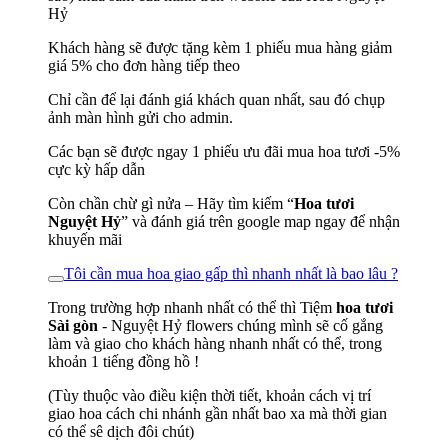
Hỷ
Khách hàng sẽ được tặng kèm 1 phiếu mua hàng giảm
giá 5% cho đơn hàng tiếp theo
Chỉ cần để lại đánh giá khách quan nhất, sau đó chụp
ảnh màn hình gửi cho admin.
Các bạn sẽ được ngay 1 phiếu ưu đãi mua hoa tươi -5%
cực kỳ hấp dẫn
Còn chần chừ gì nửa – Hãy tìm kiếm “
Hoa tươi
Nguyệt Hỷ
” và đánh giá trên google map ngay để nhận
khuyến mãi
Tôi cần mua hoa giao gấp thì nhanh nhất là bao lâu ?
Trong trường hợp nhanh nhất có thể thì Tiệm
hoa tươi
Sài gòn
- Nguyệt Hỷ flowers chúng mình sẽ cố gắng
làm và giao cho khách hàng nhanh nhất có thể, trong
khoản 1 tiếng đồng hồ !
(Tùy thuộc vào điều kiện thời tiết, khoản cách vị trí
giao hoa cách chi nhánh gần nhất bao xa mà thời gian
có thể sê dịch đôi chút)