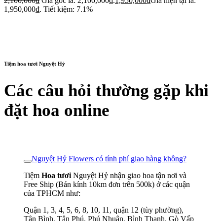
2,100,000
₫
Giá gốc là: 2,100,000₫.
1,950,000
₫
Giá hiện tại là:
1,950,000₫.
Tiết kiệm: 7.1%
Tiệm hoa tươi Nguyệt Hỷ
Các câu hỏi thường gặp khi
đặt hoa online
Nguyệt Hỷ Flowers có tính phí giao hàng không?
Tiệm
Hoa tươi
Nguyệt Hỷ nhận giao hoa tận nơi và
Free Ship (Bán kính 10km đơn trên 500k) ở các quận
của TPHCM như:
Quận 1, 3, 4, 5, 6, 8, 10, 11, quận 12 (tùy phường),
Tân Bình, Tân Phú, Phú Nhuận, Bình Thạnh, Gò Vấp