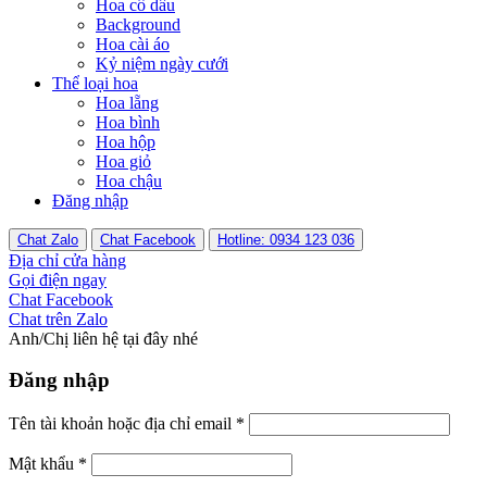
Hoa cô dâu
Background
Hoa cài áo
Kỷ niệm ngày cưới
Thể loại hoa
Hoa lẵng
Hoa bình
Hoa hộp
Hoa giỏ
Hoa chậu
Đăng nhập
Chat Zalo
Chat Facebook
Hotline: 0934 123 036
Địa chỉ cửa hàng
Gọi điện ngay
Chat Facebook
Chat trên Zalo
Anh/Chị liên hệ tại đây nhé
Đăng nhập
Tên tài khoản hoặc địa chỉ email
*
Mật khẩu
*