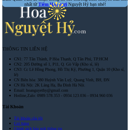
nhất từ
Tiệm Hoa tươi
Nguyệt Hỷ bạn nhé!
THÔNG TIN LIÊN HỆ
CN1: 77 Tân Thành, P Hòa Thạnh, Q Tân Phú, TP.HCM
CN2: 205 Đường số 1, P11, Q. Gò Vấp (Kho sỉ, lẻ)
CN3: Cc Lê Hồng Phong, Hồ Thị Kỷ, Phường 1, Quận 10 (Kho sỉ,
lẻ)
CN Biên hòa: 380 Huỳnh Văn Luỹ, Quang Vinh, BH, ĐN
CN Hà Nội: 2K Láng Hạ, Ba Đình Hà Nội.
Email: hoanguyethy@gmail.com
Hotline,Zalo: 0989.578.353 - 0934.123.036 - 0934.960.036
Tài Khoản
Tài khoản của tôi
Giỏ hàng
Chính sách bảo mật thông tin