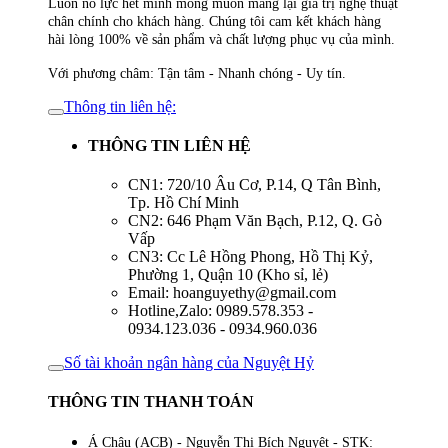
Luôn nỗ lực hết mình mong muốn mang lại giá trị nghệ thuật
chân chính cho khách hàng. Chúng tôi cam kết khách hàng
hài lòng 100% về sản phẩm và chất lượng phục vụ của mình.
Với phương châm: Tận tâm - Nhanh chóng - Uy tín.
Thông tin liên hệ:
THÔNG TIN LIÊN HỆ
CN1: 720/10 Âu Cơ, P.14, Q Tân Bình,
Tp. Hồ Chí Minh
CN2: 646 Phạm Văn Bạch, P.12, Q. Gò
Vấp
CN3: Cc Lê Hồng Phong, Hồ Thị Kỷ,
Phường 1, Quận 10 (Kho sỉ, lẻ)
Email: hoanguyethy@gmail.com
Hotline,Zalo: 0989.578.353 -
0934.123.036 - 0934.960.036
Số tài khoản ngân hàng của Nguyệt Hỷ
THÔNG TIN THANH TOÁN
Á Châu (ACB) - Nguyễn Thị Bích Nguyệt - STK: