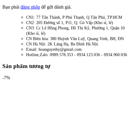
Bạn phải
đăng nhập
để gửi đánh giá.
CN1: 77 Tân Thành, P Phú Thạnh, Q Tân Phú, TP.HCM
CN2: 205 Đường số 1, P11, Q. Gò Vấp (Kho sỉ, lẻ)
CN3: Cc Lê Hồng Phong, Hồ Thị Kỷ, Phường 1, Quận 10
(Kho sỉ, lẻ)
CN Biên hòa: 380 Huỳnh Văn Luỹ, Quang Vinh, BH, ĐN
CN Hà Nội: 2K Láng Hạ, Ba Đình Hà Nội.
Email: hoanguyethy@gmail.com
Hotline,Zalo: 0989.578.353 - 0934.123.036 - 0934.960.036
Sản phẩm tương tự
-7%