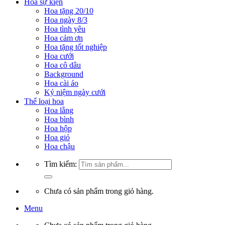
Hoa sự kiện
Hoa tặng 20/10
Hoa ngày 8/3
Hoa tình yêu
Hoa cảm ơn
Hoa tặng tốt nghiệp
Hoa cưới
Hoa cô dâu
Background
Hoa cài áo
Kỷ niệm ngày cưới
Thể loại hoa
Hoa lẵng
Hoa bình
Hoa hộp
Hoa giỏ
Hoa chậu
Tìm kiếm:
Chưa có sản phẩm trong giỏ hàng.
Menu