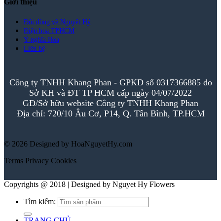
Giới thiệu
Đôi dòng về Nguyệt Hỷ
Điện hoa TPHCM
Ý nghĩa Hoa
Liên hệ
Công ty TNHH Khang Phan - GPKD số 0317366885 do
Sở KH và ĐT TP HCM cấp ngày 04/07/2022
GĐ/Sở hữu website Công ty TNHH Khang Phan
Địa chỉ: 720/10 Âu Cơ, P14, Q. Tân Bình, TP.HCM
© 2026 Designed by HoaNguyetHy.com
Terms
Privacy
Cookies
Copyrights @ 2018 | Designed by Nguyet Hy Flowers
Tìm kiếm:
TRANG CHỦ