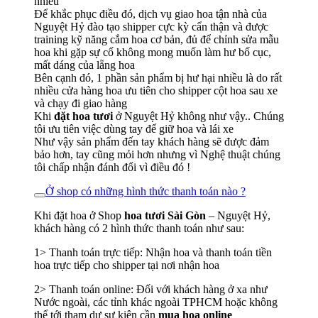
nhiều
Để khắc phục điều đó, dịch vụ giao hoa tận nhà của
Nguyệt Hỷ đào tạo shipper cực kỳ cẩn thận và được
training kỹ năng cắm hoa cơ bản, đủ để chỉnh sửa mẫu
hoa khi gặp sự cố không mong muốn làm hư bố cục,
mất dáng của lẵng hoa
Bên cạnh đó, 1 phần sản phẩm bị hư hại nhiều là do rất
nhiều cửa hàng hoa ưu tiên cho shipper cột hoa sau xe
và chạy đi giao hàng
Khi
đặt hoa tươi
ở Nguyệt Hỷ không như vậy.. Chúng
tôi ưu tiên việc dùng tay để giữ hoa và lái xe
Như vậy sản phẩm đến tay khách hàng sẽ được đảm
bảo hơn, tay cũng mỏi hơn nhưng vì Nghệ thuật chúng
tôi chấp nhận đánh đổi vì điều đó !
Ở shop có những hình thức thanh toán nào ?
Khi đặt hoa ở Shop
hoa tươi Sài Gòn
– Nguyệt Hỷ,
khách hàng có 2 hình thức thanh toán như sau:
1> Thanh toán trực tiếp: Nhận hoa và thanh toán tiền
hoa trực tiếp cho shipper tại nơi nhận hoa
2> Thanh toán online: Đối với khách hàng ở xa như
Nước ngoài, các tỉnh khác ngoài TPHCM hoặc không
thể tới tham dự sự kiện cần
mua hoa online