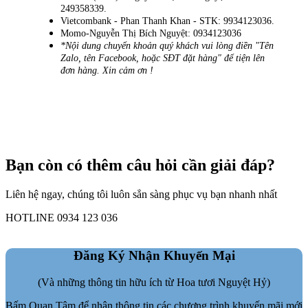
249358339.
Vietcombank - Phan Thanh Khan - STK: 9934123036.
Momo-Nguyễn Thị Bích Nguyệt: 0934123036
*Nội dung chuyển khoản quý khách vui lòng điền "Tên
Zalo, tên Facebook, hoặc SĐT đặt hàng" để tiện lên
đơn hàng. Xin cảm ơn !
Bạn còn có thêm câu hỏi cần giải đáp?
Liên hệ ngay, chúng tôi luôn sẳn sàng phục vụ bạn nhanh nhất
HOTLINE 0934 123 036
Đăng Ký Nhận Khuyến Mại
(Và những thông tin hữu ích từ Hoa tươi Nguyệt Hỷ)
Bấm Quan Tâm để nhận thông tin các chương trình khuyến mãi mới