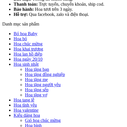
Thanh toán:
Trực tuyến, chuyển khoản, ship cod.
Bảo hành:
Hoa tươi trên 3 ngày.
Hỗ trợ:
Qua facebook, zalo và điện thoại.
Danh mục sản phẩm
Bó hoa Baby
Hoa bó
Hoa chúc mừng
Hoa khai trương
Hoa lan hồ điệp
Hoa ngày 20/10
Hoa sinh nhật
Hoa tặng bạn
Hoa tặng đồng nghiệp
Hoa tặng mẹ
Hoa tặng người yêu
Hoa tặng sếp
Hoa tặng vợ
Hoa tang lễ
Hoa tình yêu
Hoa valentine
Kiểu dáng hoa
Giỏ hoa chúc mừng
Hoa bình