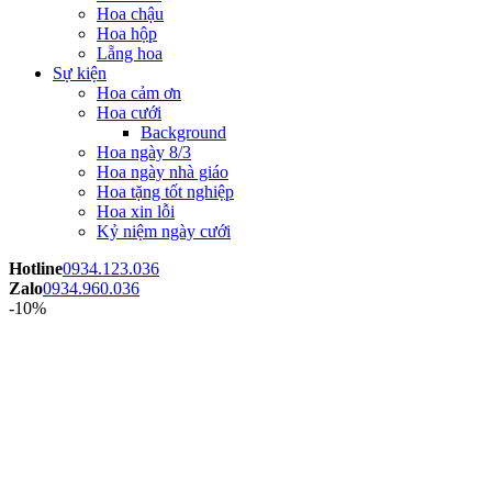
Hoa chậu
Hoa hộp
Lẵng hoa
Sự kiện
Hoa cảm ơn
Hoa cưới
Background
Hoa ngày 8/3
Hoa ngày nhà giáo
Hoa tặng tốt nghiệp
Hoa xin lỗi
Kỷ niệm ngày cưới
Hotline
0934.123.036
Zalo
0934.960.036
-10%