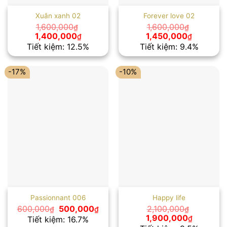
Xuân xanh 02
Forever love 02
1,600,000
1,600,000
₫
₫
Giá
Giá
Giá
Giá
1,400,000
1,450,000
₫
₫
gốc
hiện
gốc
hiện
Tiết kiệm: 12.5%
Tiết kiệm: 9.4%
là:
tại
là:
tại
1,600,000₫.
là:
1,600,000₫.
là:
1,400,000₫.
1,450,00
-17%
-10%
Passionnant 006
Happy life
Giá
Giá
600,000
500,000
2,100,000
₫
₫
₫
gốc
hiện
Giá
Giá
1,900,000
₫
Tiết kiệm: 16.7%
là:
tại
gốc
hiện