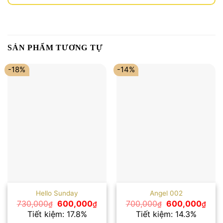
SẢN PHẨM TƯƠNG TỰ
-18%
-14%
Hello Sunday
Angel 002
Giá
Giá
Giá
Giá
730,000
600,000
700,000
600,000
₫
₫
₫
₫
gốc
hiện
gốc
hiện
Tiết kiệm: 17.8%
Tiết kiệm: 14.3%
là:
tại
là:
tại