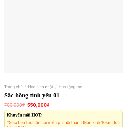
Trang chủ
/
Hoa sinh nhật
/
Hoa tặng mẹ
Sắc hồng tình yêu 01
Giá
Giá
₫
₫
700,000
550,000
gốc
hiện
là:
tại
Khuyến mãi HOT:
700,000₫.
là:
550,000₫.
*Giao hoa tươi tận nơi miễn phí nội thành (Bán kính 10km đơn