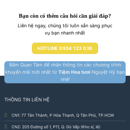
Bạn còn có thêm câu hỏi cần giải đáp?
Liên hệ ngay, chúng tôi luôn sẳn sàng phục
vụ bạn nhanh nhất
HOTLINE 0934 123 036
Bấm Quan Tâm để nhận thông tin các chương trình
khuyến mãi mới nhất từ
Tiệm Hoa tươi
Nguyệt Hỷ bạn
nhé!
THÔNG TIN LIÊN HỆ
CN1: 77 Tân Thành, P Hòa Thạnh, Q Tân Phú, TP.HCM
CN2: 205 Đường số 1, P11, Q. Gò Vấp (Kho sỉ, lẻ)