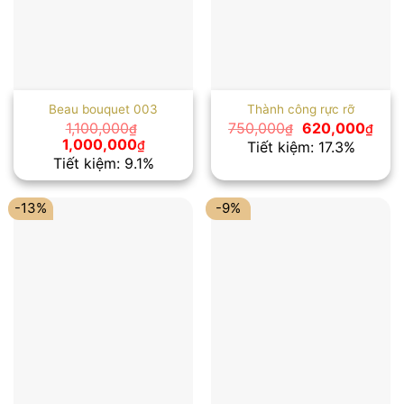
Beau bouquet 003
Thành công rực rỡ
Giá
Giá
1,100,000
750,000
620,000
₫
₫
₫
gốc
hiện
Giá
Giá
1,000,000
₫
Tiết kiệm: 17.3%
là:
tại
gốc
hiện
Tiết kiệm: 9.1%
750,000₫.
là:
là:
tại
620,
1,100,000₫.
là:
1,000,000₫.
-13%
-9%