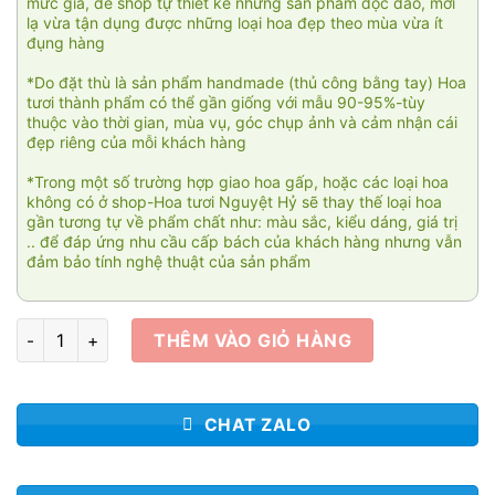
mức giá, để shop tự thiết kế những sản phẩm độc đáo, mới
lạ vừa tận dụng được những loại hoa đẹp theo mùa vừa ít
đụng hàng
*Do đặt thù là sản phẩm handmade (thủ công bằng tay) Hoa
tươi thành phẩm có thể gần giống với mẫu 90-95%-tùy
thuộc vào thời gian, mùa vụ, góc chụp ảnh và cảm nhận cái
đẹp riêng của mỗi khách hàng
*Trong một số trường hợp giao hoa gấp, hoặc các loại hoa
không có ở shop-Hoa tươi Nguyệt Hỷ sẽ thay thế loại hoa
gần tương tự về phẩm chất như: màu sắc, kiểu dáng, giá trị
.. để đáp ứng nhu cầu cấp bách của khách hàng nhưng vẫn
đảm bảo tính nghệ thuật của sản phẩm
Sắc hồng tình yêu 01 số lượng
THÊM VÀO GIỎ HÀNG
CHAT ZALO