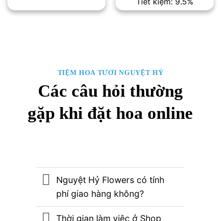
Tiết kiệm: 9.5%
600,000₫.
là:
là:
tại
500,000₫.
2,100,000₫.
là:
1,900,00
TIỆM HOA TƯƠI NGUYỆT HỶ
Các câu hỏi thường
gặp khi đặt hoa online
Nguyệt Hỷ Flowers có tính
phí giao hàng không?
Thời gian làm việc ở Shop