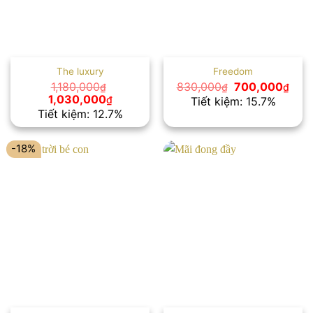
The luxury
Freedom
Giá
Giá
1,180,000
830,000
700,000
₫
₫
₫
gốc
hiện
Giá
Giá
1,030,000
₫
Tiết kiệm: 15.7%
là:
tại
gốc
hiện
Tiết kiệm: 12.7%
830,000₫.
là:
là:
tại
700,
1,180,000₫.
là:
1,030,000₫.
-18%