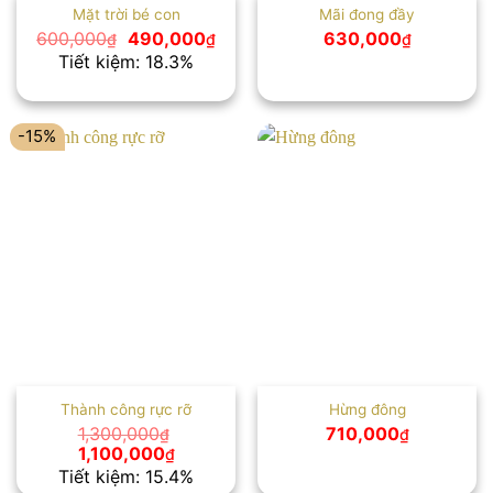
Mặt trời bé con
Mãi đong đầy
Giá
Giá
600,000
490,000
630,000
₫
₫
₫
gốc
hiện
Tiết kiệm: 18.3%
là:
tại
600,000₫.
là:
490,000₫.
-15%
Thành công rực rỡ
Hừng đông
1,300,000
710,000
₫
₫
Giá
Giá
1,100,000
₫
gốc
hiện
Tiết kiệm: 15.4%
là:
tại