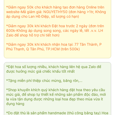
*Giảm ngay 50k cho khách hàng tạo đơn hàng Online trên
website-Mã giảm giá: NGUYETHY50 (đơn hàng >1tr, Không
áp dụng cho Lan Hồ Điệp, số lượng có hạn)
*Giảm ngay 30k khi khách Đặt hoa trước 2 ngày (đơn trên
600k-Không áp dụng song song, các ngày lễ, tết .v.v. LH
Zalo để shop hỗ trợ chi tiết hơn)
*Giảm ngay 30k khi khách nhận hoa tại: 77 Tân Thành, P
Phú Thạnh, Q Tân Phú, TP.HCM (trên 500k)
*Đặt hoa số lượng nhiều, khách hàng liên hệ qua Zalo để
được hưởng mức giá chiếc khấu tốt nhất
*Tặng miễn phí thiệp chúc mừng, băng rôn,...
*Shop khuyến khích quý khách hàng đặt hoa theo yêu cầu
mức giá, để shop tự thiết kế những sản phẩm độc đáo, mới
lạ vừa tận dụng được những loại hoa đẹp theo mùa vừa ít
đụng hàng
*Do đặt thù là sản phẩm handmade (thủ công bằng tay) Hoa