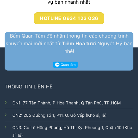
vụ bạn nhanh nhất
HOTLINE 0934 123 036
Bấm Quan Tâm để nhận thông tin các chương trình
khuyến mãi mới nhất từ
Tiệm Hoa tươi
Nguyệt Hỷ bạn
nhé!
THÔNG TIN LIÊN HỆ
CN1: 77 Tân Thành, P Hòa Thạnh, Q Tân Phú, TP.HCM
CN2: 205 Đường số 1, P11, Q. Gò Vấp (Kho sỉ, lẻ)
CN3: Cc Lê Hồng Phong, Hồ Thị Kỷ, Phường 1, Quận 10 (Kho
sỉ, lẻ)