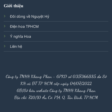
Giới thiệu
Đôi dòng về Nguyệt Hỷ
Điện hoa TPHCM
Ý nghĩa Hoa
Liên hệ
Công ty TNHH Khang Phan - GPKD số 0317366885 do Sở
KH và ĐT TP HCM cấp ngày 04/07/2022
GĐ/Sở hữu website Công ty TNHH Khang Phan
Địa chỉ: 720/10 Âu Cơ, P14, Q. Tân Bình, TP.HCM