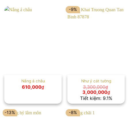
-9%
Nắng á châu
Như ý cát tường
610,000
3,300,000
₫
₫
Giá
Giá
3,000,000
₫
gốc
hiện
Tiết kiệm: 9.1%
là:
tại
3,300,000₫.
là:
3,000,00
-13%
-8%