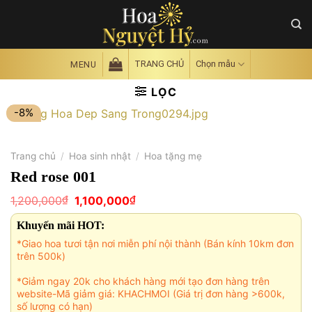
Skip
to
content
TRANG CHỦ
Chọn mẫu
MENU
LỌC
-8%
Trang chủ
/
Hoa sinh nhật
/
Hoa tặng mẹ
Red rose 001
Giá
Giá
₫
₫
1,200,000
1,100,000
gốc
hiện
là:
tại
Khuyến mãi HOT:
1,200,000₫.
là:
1,100,000₫.
*Giao hoa tươi tận nơi miễn phí nội thành (Bán kính 10km đơn
trên 500k)
*Giảm ngay 20k cho khách hàng mới tạo đơn hàng trên
website-Mã giảm giá: KHACHMOI (Giá trị đơn hàng >600k,
số lượng có hạn)