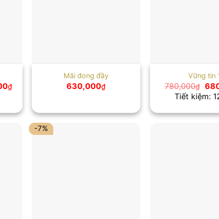
Mãi đong đầy
Vững tin 
Giá
Giá
00
630,000
780,000
68
₫
₫
₫
hiện
gốc
Tiết kiệm: 
tại
là:
00₫.
là:
780
1,100,000₫.
-7%