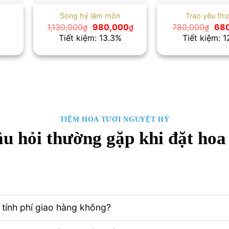
Song hỷ lâm môn
Trao yêu th
Giá
Giá
Giá
1,130,000
980,000
780,000
68
₫
₫
₫
gốc
hiện
gốc
Tiết kiệm: 13.3%
Tiết kiệm: 
là:
tại
là:
1,130,000₫.
là:
780
980,000₫.
TIỆM HOA TƯƠI NGUYỆT HỶ
u hỏi thường gặp khi đặt hoa
tính phí giao hàng không?