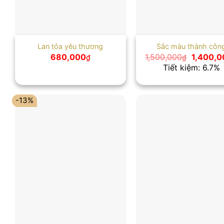
Lan tỏa yêu thương
Sắc màu thành côn
Giá
680,000
1,500,000
1,400,0
₫
₫
gốc
Tiết kiệm: 6.7%
là:
1,500,00
-13%