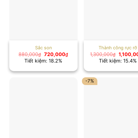
Sắc son
Thành công rực rỡ
Giá
Giá
Giá
880,000
720,000
1,300,000
1,100,0
₫
₫
₫
gốc
hiện
gốc
Tiết kiệm: 18.2%
Tiết kiệm: 15.4%
là:
tại
là:
880,000₫.
là:
1,300,0
720,000₫.
-7%