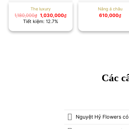
The luxury
Nắng á châu
Giá
Giá
1,180,000
1,030,000
610,000
₫
₫
₫
gốc
hiện
Tiết kiệm: 12.7%
là:
tại
1,180,000₫.
là:
1,030,000₫.
Các câ
Nguyệt Hỷ Flowers có 