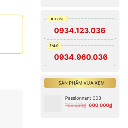
HOTLINE
0934.123.036
ZALO
0934.960.036
SẢN PHẨM VỪA XEM
Passionnant 003
Giá
Giá
700,000
₫
600,000
₫
gốc
hiện
là:
tại
700,000₫.
là: