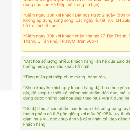
dụng cho Lan Hồ Điệp, số lượng có hạn)
*Giảm ngay 30k khi khách Đặt hoa trước 2 ngày (đơn t
Không áp dụng song song, các ngày lễ, tết .v.v. LH Zal
hỗ trợ chi tiết hơn)
*Giảm ngay 30k khi khách nhận hoa tại: 77 Tân Thành, 
Thạnh, Q Tân Phú, TP.HCM (trên 500k)
*Đặt hoa số lượng nhiều, khách hàng liên hệ qua Zalo đ
hưởng mức giá chiếc khấu tốt nhất
*Tặng miễn phí thiệp chúc mừng, băng rôn,...
*Shop khuyến khích quý khách hàng đặt hoa theo yêu 
giá, để shop tự thiết kế những sản phẩm độc đáo, mới l
dụng được những loại hoa đẹp theo mùa vừa ít đụng h
*Do đặt thù là sản phẩm handmade (thủ công bằng tay)
thành phẩm có thể gần giống với mẫu 90-95%-tùy thuộc
gian, mùa vụ, góc chụp ảnh và cảm nhận cái đẹp riêng 
khách hàng