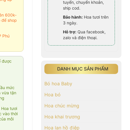
tuyến, chuyển khoản,
ship cod.
rên 600k-
Bảo hành:
Hoa tươi trên
o để shop
3 ngày.
Hỗ trợ:
Qua facebook,
P Phú
zalo và điện thoại.
ể được
DANH MỤC SẢN PHẨM
Bó hoa Baby
cầu mức
ạ vừa tận
Hoa bó
àng
Hoa chúc mừng
 Hoa tươi
 vào thời
Hoa khai trương
của mỗi
Hoa lan hồ điệp