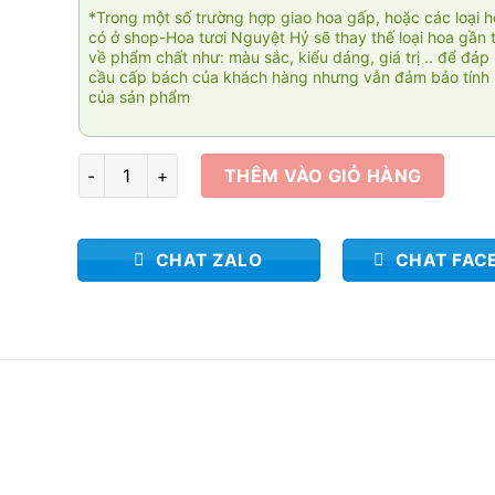
*Trong một số trường hợp giao hoa gấp, hoặc các loại 
có ở shop-Hoa tươi Nguyệt Hỷ sẽ thay thế loại hoa gần 
về phẩm chất như: màu sắc, kiểu dáng, giá trị .. để đáp
cầu cấp bách của khách hàng nhưng vẫn đảm bảo tính 
của sản phẩm
Pink roses 005 số lượng
THÊM VÀO GIỎ HÀNG
CHAT ZALO
CHAT FAC