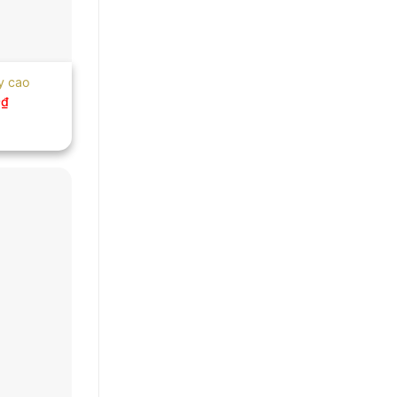
y cao
0
₫