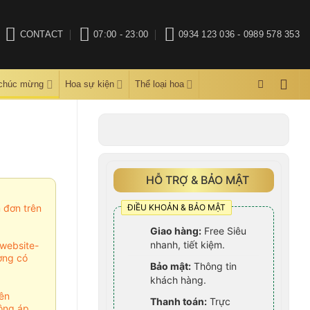
CONTACT
07:00 - 23:00
0934 123 036 - 0989 578 353
 chúc mừng
Hoa sự kiện
Thể loại hoa
HỖ TRỢ & BẢO MẬT
ĐIỀU KHOẢN & BẢO MẬT
m đơn trên
Giao hàng:
Free Siêu
nhanh, tiết kiệm.
website-
ợng có
Bảo mật:
Thông tin
khách hàng.
ên
Thanh toán:
Trực
ông áp