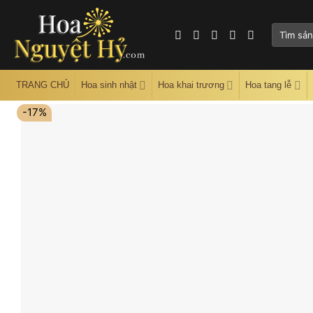
Skip
to
Tìm
content
kiếm:
TRANG CHỦ
Hoa sinh nhật
Hoa khai trương
Hoa tang lễ
-17%