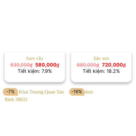
Sum vầy
Sắc son
Giá
Giá
Giá
Giá
630,000
580,000
880,000
720,000
₫
₫
₫
₫
gốc
hiện
gốc
hiện
Tiết kiệm: 7.9%
Tiết kiệm: 18.2%
là:
tại
là:
tại
630,000₫.
là:
880,000₫.
là:
580,000₫.
720,
-7%
-16%