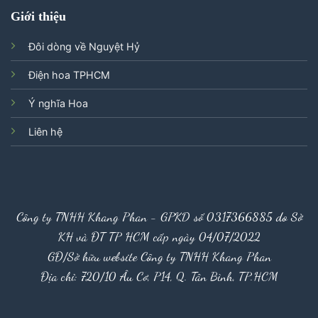
Giới thiệu
Đôi dòng về Nguyệt Hỷ
Điện hoa TPHCM
Ý nghĩa Hoa
Liên hệ
Công ty TNHH Khang Phan - GPKD số 0317366885 do Sở
KH và ĐT TP HCM cấp ngày 04/07/2022
GĐ/Sở hữu website Công ty TNHH Khang Phan
Địa chỉ: 720/10 Âu Cơ, P14, Q. Tân Bình, TP.HCM