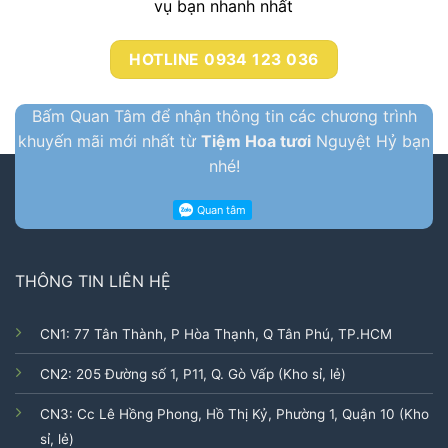
vụ bạn nhanh nhất
HOTLINE 0934 123 036
Bấm Quan Tâm để nhận thông tin các chương trình
khuyến mãi mới nhất từ
Tiệm Hoa tươi
Nguyệt Hỷ bạn
nhé!
THÔNG TIN LIÊN HỆ
CN1: 77 Tân Thành, P Hòa Thạnh, Q Tân Phú, TP.HCM
CN2: 205 Đường số 1, P11, Q. Gò Vấp (Kho sỉ, lẻ)
CN3: Cc Lê Hồng Phong, Hồ Thị Kỷ, Phường 1, Quận 10 (Kho
sỉ, lẻ)