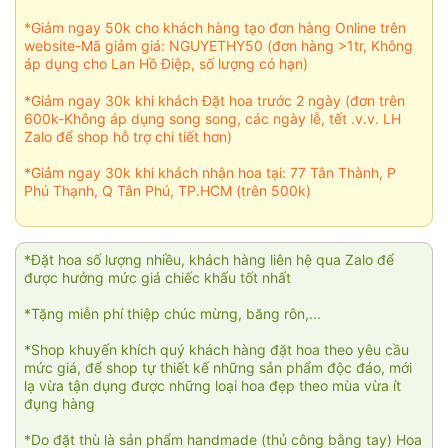
*Giảm ngay 50k cho khách hàng tạo đơn hàng Online trên
website-Mã giảm giá: NGUYETHY50 (đơn hàng >1tr, Không
áp dụng cho Lan Hồ Điệp, số lượng có hạn)
*Giảm ngay 30k khi khách Đặt hoa trước 2 ngày (đơn trên
600k-Không áp dụng song song, các ngày lễ, tết .v.v. LH
Zalo để shop hỗ trợ chi tiết hơn)
*Giảm ngay 30k khi khách nhận hoa tại: 77 Tân Thành, P
Phú Thạnh, Q Tân Phú, TP.HCM (trên 500k)
*Đặt hoa số lượng nhiều, khách hàng liên hệ qua Zalo để
được hưởng mức giá chiếc khấu tốt nhất
*Tặng miễn phí thiệp chúc mừng, băng rôn,...
*Shop khuyến khích quý khách hàng đặt hoa theo yêu cầu
mức giá, để shop tự thiết kế những sản phẩm độc đáo, mới
lạ vừa tận dụng được những loại hoa đẹp theo mùa vừa ít
đụng hàng
*Do đặt thù là sản phẩm handmade (thủ công bằng tay) Hoa