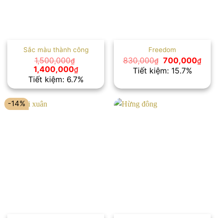
Sắc màu thành công
Freedom
Giá
Giá
1,500,000
830,000
700,000
₫
₫
₫
gốc
hiện
Giá
Giá
1,400,000
₫
Tiết kiệm: 15.7%
là:
tại
gốc
hiện
Tiết kiệm: 6.7%
830,000₫.
là:
là:
tại
700,
1,500,000₫.
là:
1,400,000₫.
-14%