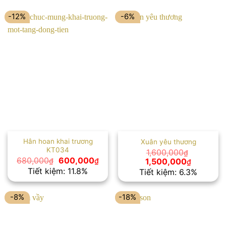
-12%
-6%
Hân hoan khai trương
Xuân yêu thương
KT034
1,600,000
₫
Giá
Giá
Giá
Giá
680,000
600,000
1,500,000
₫
₫
₫
gốc
hiện
gốc
hiện
Tiết kiệm: 11.8%
Tiết kiệm: 6.3%
là:
tại
là:
tại
680,000₫.
là:
1,600,000₫.
là:
600,000₫.
1,500,00
-8%
-18%