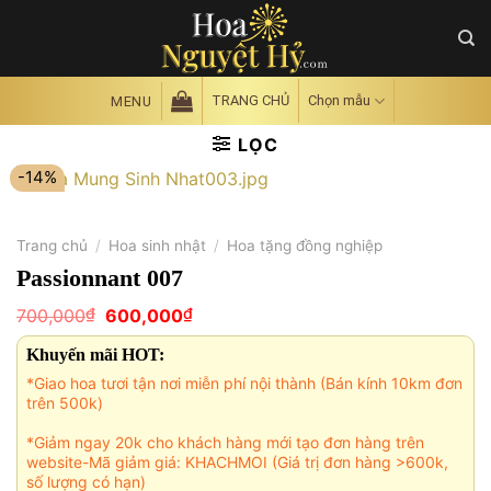
Skip
to
content
TRANG CHỦ
Chọn mẫu
MENU
LỌC
-14%
Trang chủ
/
Hoa sinh nhật
/
Hoa tặng đồng nghiệp
Passionnant 007
Giá
Giá
₫
₫
700,000
600,000
gốc
hiện
là:
tại
Khuyến mãi HOT:
700,000₫.
là:
600,000₫.
*Giao hoa tươi tận nơi miễn phí nội thành (Bán kính 10km đơn
trên 500k)
*Giảm ngay 20k cho khách hàng mới tạo đơn hàng trên
website-Mã giảm giá: KHACHMOI (Giá trị đơn hàng >600k,
số lượng có hạn)