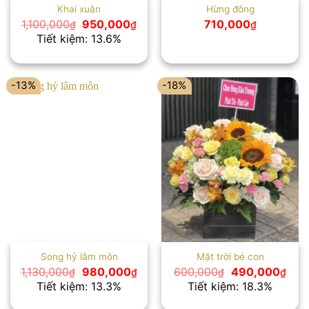
Khai xuân
Hừng đông
Giá
Giá
1,100,000
950,000
710,000
₫
₫
₫
gốc
hiện
Tiết kiệm: 13.6%
là:
tại
1,100,000₫.
là:
950,000₫.
-13%
-18%
Song hỷ lâm môn
Mặt trời bé con
Giá
Giá
Giá
Giá
1,130,000
980,000
600,000
490,000
₫
₫
₫
₫
gốc
hiện
gốc
hiện
Tiết kiệm: 13.3%
Tiết kiệm: 18.3%
là:
tại
là:
tại
1,130,000₫.
là:
600,000₫.
là: