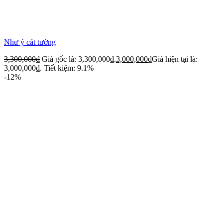
Như ý cát tường
3,300,000
₫
Giá gốc là: 3,300,000₫.
3,000,000
₫
Giá hiện tại là:
3,000,000₫.
Tiết kiệm: 9.1%
-12%