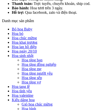
Thanh toán:
Trực tuyến, chuyển khoản, ship cod.
Bảo hành:
Hoa tươi trên 3 ngày.
Hỗ trợ:
Qua facebook, zalo và điện thoại.
Danh mục sản phẩm
Bó hoa Baby
Hoa bó
Hoa chúc mừng
Hoa khai trương
Hoa lan hồ điệp
Hoa ngày 20/10
Hoa sinh nhật
Hoa tặng bạn
Hoa tặng đồng nghiệp
Hoa tặng mẹ
Hoa tặng người yêu
Hoa tặng sếp
Hoa tặng vợ
Hoa tang lễ
Hoa tình yêu
Hoa valentine
Kiểu dáng hoa
Giỏ hoa chúc mừng
Hoa bình