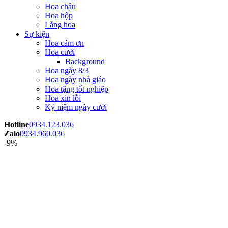
Hoa chậu
Hoa hộp
Lẵng hoa
Sự kiện
Hoa cảm ơn
Hoa cưới
Background
Hoa ngày 8/3
Hoa ngày nhà giáo
Hoa tặng tốt nghiệp
Hoa xin lỗi
Kỷ niệm ngày cưới
Hotline
0934.123.036
Zalo
0934.960.036
-9%