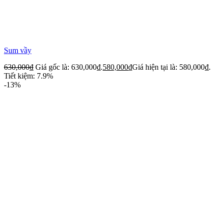
Sum vầy
630,000
₫
Giá gốc là: 630,000₫.
580,000
₫
Giá hiện tại là: 580,000₫.
Tiết kiệm: 7.9%
-13%