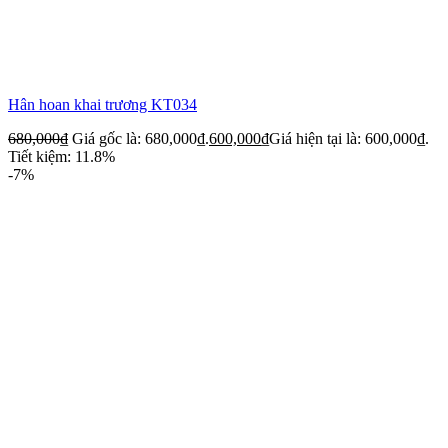
Hân hoan khai trương KT034
680,000
₫
Giá gốc là: 680,000₫.
600,000
₫
Giá hiện tại là: 600,000₫.
Tiết kiệm: 11.8%
-7%