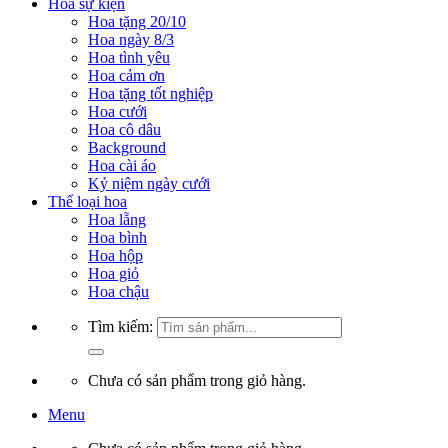
Hoa sự kiện
Hoa tặng 20/10
Hoa ngày 8/3
Hoa tình yêu
Hoa cảm ơn
Hoa tặng tốt nghiệp
Hoa cưới
Hoa cô dâu
Background
Hoa cài áo
Kỷ niệm ngày cưới
Thể loại hoa
Hoa lẵng
Hoa bình
Hoa hộp
Hoa giỏ
Hoa chậu
Tìm kiếm:
Chưa có sản phẩm trong giỏ hàng.
Menu