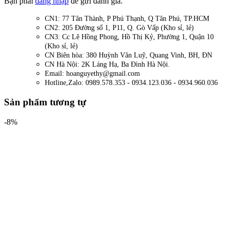
Bạn phải
đăng nhập
để gửi đánh giá.
CN1: 77 Tân Thành, P Phú Thạnh, Q Tân Phú, TP.HCM
CN2: 205 Đường số 1, P11, Q. Gò Vấp (Kho sỉ, lẻ)
CN3: Cc Lê Hồng Phong, Hồ Thị Kỷ, Phường 1, Quận 10
(Kho sỉ, lẻ)
CN Biên hòa: 380 Huỳnh Văn Luỹ, Quang Vinh, BH, ĐN
CN Hà Nội: 2K Láng Hạ, Ba Đình Hà Nội.
Email: hoanguyethy@gmail.com
Hotline,Zalo: 0989.578.353 - 0934.123.036 - 0934.960.036
Sản phẩm tương tự
-8%