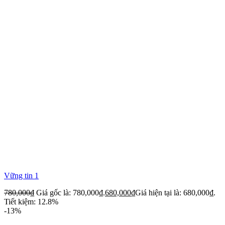
Vững tin 1
780,000
₫
Giá gốc là: 780,000₫.
680,000
₫
Giá hiện tại là: 680,000₫.
Tiết kiệm: 12.8%
-13%