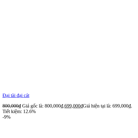
Đại tài đại cát
800,000
₫
Giá gốc là: 800,000₫.
699,000
₫
Giá hiện tại là: 699,000₫.
Tiết kiệm: 12.6%
-9%