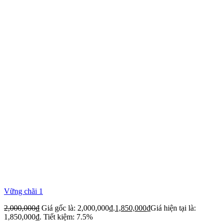
Vững chãi 1
2,000,000
₫
Giá gốc là: 2,000,000₫.
1,850,000
₫
Giá hiện tại là:
1,850,000₫.
Tiết kiệm: 7.5%