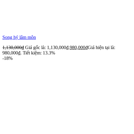
Song hỷ lâm môn
1,130,000
₫
Giá gốc là: 1,130,000₫.
980,000
₫
Giá hiện tại là:
980,000₫.
Tiết kiệm: 13.3%
-18%