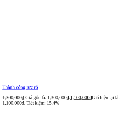
Thành công rực rỡ
1,300,000
₫
Giá gốc là: 1,300,000₫.
1,100,000
₫
Giá hiện tại là:
1,100,000₫.
Tiết kiệm: 15.4%