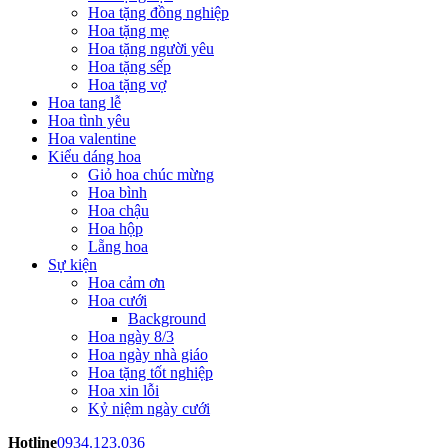
Hoa tặng đồng nghiệp
Hoa tặng mẹ
Hoa tặng người yêu
Hoa tặng sếp
Hoa tặng vợ
Hoa tang lễ
Hoa tình yêu
Hoa valentine
Kiểu dáng hoa
Giỏ hoa chúc mừng
Hoa bình
Hoa chậu
Hoa hộp
Lẵng hoa
Sự kiện
Hoa cảm ơn
Hoa cưới
Background
Hoa ngày 8/3
Hoa ngày nhà giáo
Hoa tặng tốt nghiệp
Hoa xin lỗi
Kỷ niệm ngày cưới
Hotline
0934.123.036