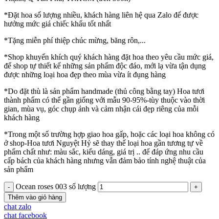
*Đặt hoa số lượng nhiều, khách hàng liên hệ qua Zalo để được
hưởng mức giá chiếc khấu tốt nhất
*Tặng miễn phí thiệp chúc mừng, băng rôn,...
*Shop khuyến khích quý khách hàng đặt hoa theo yêu cầu mức giá,
để shop tự thiết kế những sản phẩm độc đáo, mới lạ vừa tận dụng
được những loại hoa đẹp theo mùa vừa ít đụng hàng
*Do đặt thù là sản phẩm handmade (thủ công bằng tay) Hoa tươi
thành phẩm có thể gần giống với mẫu 90-95%-tùy thuộc vào thời
gian, mùa vụ, góc chụp ảnh và cảm nhận cái đẹp riêng của mỗi
khách hàng
*Trong một số trường hợp giao hoa gấp, hoặc các loại hoa không có
ở shop-Hoa tươi Nguyệt Hỷ sẽ thay thế loại hoa gần tương tự về
phẩm chất như: màu sắc, kiểu dáng, giá trị .. để đáp ứng nhu cầu
cấp bách của khách hàng nhưng vẫn đảm bảo tính nghệ thuật của
sản phẩm
Ocean roses 003 số lượng
Thêm vào giỏ hàng
chat zalo
chat facebook