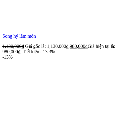
Song hỷ lâm môn
1,130,000
₫
Giá gốc là: 1,130,000₫.
980,000
₫
Giá hiện tại là:
980,000₫.
Tiết kiệm: 13.3%
-13%