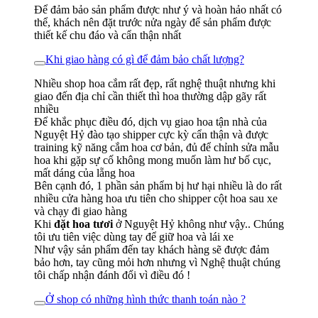
Để đảm bảo sản phẩm được như ý và hoàn hảo nhất có
thể, khách nên đặt trước nửa ngày để sản phẩm được
thiết kế chu đáo và cẩn thận nhất
Khi giao hàng có gì để đảm bảo chất lượng?
Nhiều shop hoa cắm rất đẹp, rất nghệ thuật nhưng khi
giao đến địa chỉ cần thiết thì hoa thường dập gãy rất
nhiều
Để khắc phục điều đó, dịch vụ giao hoa tận nhà của
Nguyệt Hỷ đào tạo shipper cực kỳ cẩn thận và được
training kỹ năng cắm hoa cơ bản, đủ để chỉnh sửa mẫu
hoa khi gặp sự cố không mong muốn làm hư bố cục,
mất dáng của lẵng hoa
Bên cạnh đó, 1 phần sản phẩm bị hư hại nhiều là do rất
nhiều cửa hàng hoa ưu tiên cho shipper cột hoa sau xe
và chạy đi giao hàng
Khi
đặt hoa tươi
ở Nguyệt Hỷ không như vậy.. Chúng
tôi ưu tiên việc dùng tay để giữ hoa và lái xe
Như vậy sản phẩm đến tay khách hàng sẽ được đảm
bảo hơn, tay cũng mỏi hơn nhưng vì Nghệ thuật chúng
tôi chấp nhận đánh đổi vì điều đó !
Ở shop có những hình thức thanh toán nào ?