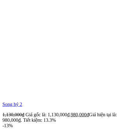
Song hỷ 2
1,130,000
₫
Giá gốc là: 1,130,000₫.
980,000
₫
Giá hiện tại là:
980,000₫.
Tiết kiệm: 13.3%
-13%