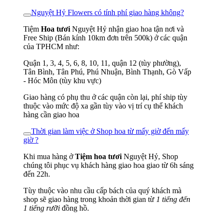
Nguyệt Hỷ Flowers có tính phí giao hàng không?
Tiệm
Hoa tươi
Nguyệt Hỷ nhận giao hoa tận nơi và
Free Ship (Bán kính 10km đơn trên 500k) ở các quận
của TPHCM như:
Quận 1, 3, 4, 5, 6, 8, 10, 11, quận 12 (tùy phường),
Tân Bình, Tân Phú, Phú Nhuận, Bình Thạnh, Gò Vấp
- Hóc Môn (tùy khu vực)
Giao hàng có phụ thu ở các quận còn lại, phí ship tùy
thuộc vào mức độ xa gần tùy vào vị trí cụ thể khách
hàng cần giao hoa
Thời gian làm việc ở Shop hoa từ mấy giờ đến mấy
giờ ?
Khi mua hàng ở
Tiệm hoa tươi
Nguyệt Hỷ, Shop
chúng tôi phục vụ khách hàng giao hoa giao từ 6h sáng
đến 22h.
Tùy thuộc vào nhu cầu cấp bách của quý khách mà
shop sẽ giao hàng trong khoản thời gian từ
1 tiếng đến
1 tiếng rưỡi
đồng hồ.