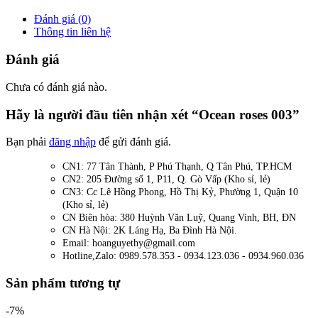
Đánh giá (0)
Thông tin liên hệ
Đánh giá
Chưa có đánh giá nào.
Hãy là người đầu tiên nhận xét “Ocean roses 003”
Bạn phải
đăng nhập
để gửi đánh giá.
CN1: 77 Tân Thành, P Phú Thạnh, Q Tân Phú, TP.HCM
CN2: 205 Đường số 1, P11, Q. Gò Vấp (Kho sỉ, lẻ)
CN3: Cc Lê Hồng Phong, Hồ Thị Kỷ, Phường 1, Quận 10
(Kho sỉ, lẻ)
CN Biên hòa: 380 Huỳnh Văn Luỹ, Quang Vinh, BH, ĐN
CN Hà Nội: 2K Láng Hạ, Ba Đình Hà Nội.
Email: hoanguyethy@gmail.com
Hotline,Zalo: 0989.578.353 - 0934.123.036 - 0934.960.036
Sản phẩm tương tự
-7%