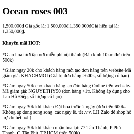
Ocean roses 003
1,500,000
₫
Giá gốc là: 1,500,000₫.
1,350,000
₫
Giá hiện tại là:
1,350,000₫.
Khuyến mãi HOT:
*Giao hoa tươi tận nơi miễn phí nội thành (Bán kính 10km đơn trên
500k)
*Giảm ngay 20k cho khách hàng mới tạo đơn hàng trên website-Mã
giảm giá: KHACHMOI (Giá trị đơn hàng >600k, số lượng có hạn)
*Giảm ngay 50k cho khách hàng tạo đơn hàng Online trên website-
Mã giảm giá: NGUYETHY50 (đơn hàng >1tr, Không áp dụng cho
Lan Hồ Điệp, số lượng có hạn)
*Giảm ngay 30k khi khách Đặt hoa trước 2 ngày (đơn trên 600k-
Không áp dụng song song, các ngày lễ, tết .v.v. LH Zalo để shop hỗ
trợ chi tiết hơn)
*Giảm ngay 30k khi khách nhận hoa tại: 77 Tân Thành, P Phú
Thạnh, Q Tân Phú, TP.HCM (trên 500k)