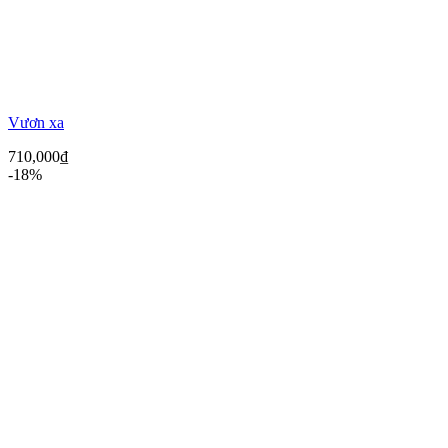
Vươn xa
710,000
₫
-18%