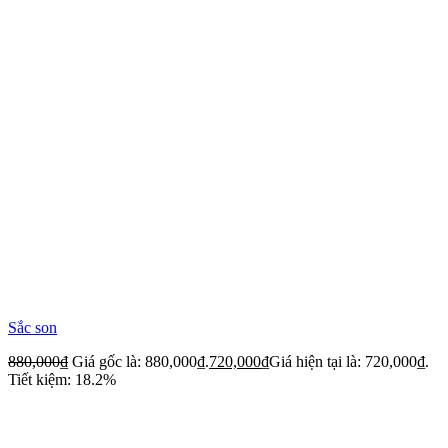
Sắc son
880,000
₫
Giá gốc là: 880,000₫.
720,000
₫
Giá hiện tại là: 720,000₫.
Tiết kiệm: 18.2%