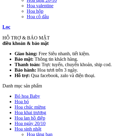
Hoa tặng 20-10
Hoa valentine
Hoa hộp
Hoa cô dâu
Lọc
HỖ TRỢ & BẢO MẬT
điều khoản & bảo mật
Giao hàng:
Free Siêu nhanh, tiết kiệm.
Bảo mật:
Thông tin khách hàng.
Thanh toán:
Trực tuyến, chuyển khoản, ship cod.
Bảo hành:
Hoa tươi trên 3 ngày.
Hỗ trợ:
Qua facebook, zalo và điện thoại.
Danh mục sản phẩm
Bó hoa Baby
Hoa bó
Hoa chúc mừng
Hoa khai trương
Hoa lan hồ điệp
Hoa ngày 20/10
Hoa sinh nhật
Hoa tặng bạn