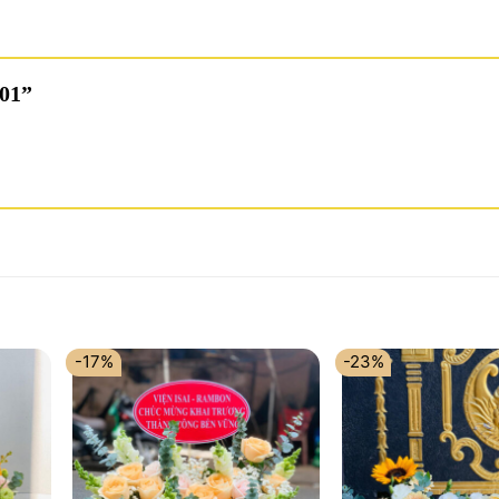
 01”
-17%
-23%