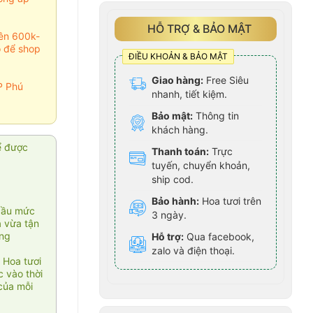
HỖ TRỢ & BẢO MẬT
rên 600k-
o để shop
ĐIỀU KHOẢN & BẢO MẬT
Giao hàng:
Free Siêu
P Phú
nhanh, tiết kiệm.
Bảo mật:
Thông tin
khách hàng.
ể được
Thanh toán:
Trực
tuyến, chuyển khoản,
ship cod.
Bảo hành:
Hoa tươi trên
cầu mức
3 ngày.
ạ vừa tận
àng
Hỗ trợ:
Qua facebook,
zalo và điện thoại.
 Hoa tươi
 vào thời
của mỗi