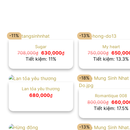
-11%
-13%
Sugar
My heart
Giá
Giá
Giá
708,000
630,000
750,000
650,00
₫
₫
₫
gốc
hiện
gốc
Tiết kiệm: 11%
Tiết kiệm: 13.3%
là:
tại
là:
708,000₫.
là:
750,000
630,000₫.
-18%
Lan tỏa yêu thương
680,000
₫
Romantique 008
Giá
800,000
660,00
₫
gốc
Tiết kiệm: 17.5%
là:
800,000
-13%