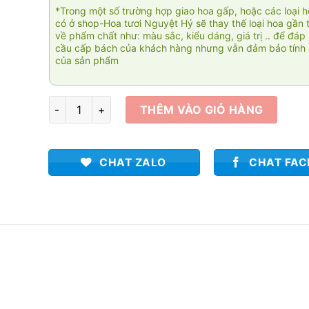
*Trong một số trường hợp giao hoa gấp, hoặc các loại 
có ở shop-Hoa tươi Nguyệt Hỷ sẽ thay thế loại hoa gần 
về phẩm chất như: màu sắc, kiểu dáng, giá trị .. để đáp
cầu cấp bách của khách hàng nhưng vẫn đảm bảo tính 
của sản phẩm
Nụ cười em 01 số lượng
THÊM VÀO GIỎ HÀNG
CHAT ZALO
CHAT FA