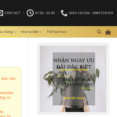
CONTACT
07:00 - 23:00
0934 123 036 - 0989 578 353
húc mừng
Hoa sự kiện
Thể loại hoa
m đơn trên
website-
ợng có
ên
ông áp