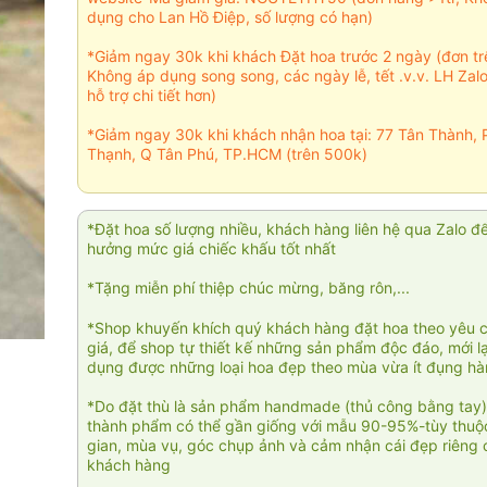
dụng cho Lan Hồ Điệp, số lượng có hạn)
*Giảm ngay 30k khi khách Đặt hoa trước 2 ngày (đơn t
Không áp dụng song song, các ngày lễ, tết .v.v. LH Zal
hỗ trợ chi tiết hơn)
*Giảm ngay 30k khi khách nhận hoa tại: 77 Tân Thành, 
Thạnh, Q Tân Phú, TP.HCM (trên 500k)
*Đặt hoa số lượng nhiều, khách hàng liên hệ qua Zalo đ
hưởng mức giá chiếc khấu tốt nhất
*Tặng miễn phí thiệp chúc mừng, băng rôn,...
*Shop khuyến khích quý khách hàng đặt hoa theo yêu 
giá, để shop tự thiết kế những sản phẩm độc đáo, mới l
dụng được những loại hoa đẹp theo mùa vừa ít đụng h
*Do đặt thù là sản phẩm handmade (thủ công bằng tay)
thành phẩm có thể gần giống với mẫu 90-95%-tùy thuộc
gian, mùa vụ, góc chụp ảnh và cảm nhận cái đẹp riêng 
khách hàng