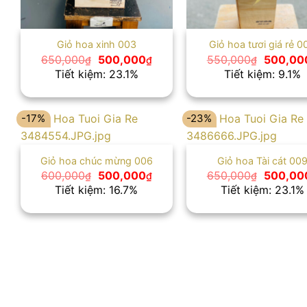
Giỏ hoa xinh 003
Giỏ hoa tươi giá rẻ 0
Giá
Giá
Giá
650,000
500,000
550,000
500,00
₫
₫
₫
gốc
hiện
gốc
Tiết kiệm: 23.1%
Tiết kiệm: 9.1%
là:
tại
là:
650,000₫.
là:
550,000
500,000₫.
-17%
-23%
Giỏ hoa chúc mừng 006
Giỏ hoa Tài cát 00
Giá
Giá
Giá
600,000
500,000
650,000
500,00
₫
₫
₫
gốc
hiện
gốc
Tiết kiệm: 16.7%
Tiết kiệm: 23.1%
là:
tại
là:
600,000₫.
là:
650,000
500,000₫.