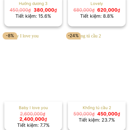
Hướng dương 3
Lovely
Giá
Giá
Giá
Giá
450,000
380,000
680,000
620,000
₫
₫
₫
₫
gốc
hiện
gốc
hiện
Tiết kiệm: 15.6%
Tiết kiệm: 8.8%
là:
tại
là:
tại
450,000₫.
là:
680,000₫.
là:
380,000₫.
620
-8%
-24%
Baby I love you
Khổng tú cầu 2
Giá
Giá
2,600,000
590,000
450,000
₫
₫
₫
gốc
hiện
Giá
Giá
2,400,000
₫
Tiết kiệm: 23.7%
là:
tại
gốc
hiện
Tiết kiệm: 7.7%
590,000₫.
là:
là:
tại