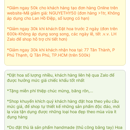
*Giảm ngay 50k cho khách hàng tạo đơn hàng Online trên
website-Mã giảm giá: NGUYETHY50 (đơn hàng >1tr, Không
áp dụng cho Lan Hồ Điệp, số lượng có hạn)
*Giảm ngay 30k khi khách Đặt hoa trước 2 ngày (đơn trên
600k-Không áp dụng song song, các ngày lễ, tết .v.v. LH
Zalo để shop hỗ trợ chi tiết hơn)
*Giảm ngay 30k khi khách nhận hoa tại: 77 Tân Thành, P
Phú Thạnh, Q Tân Phú, TP.HCM (trên 500k)
*Đặt hoa số lượng nhiều, khách hàng liên hệ qua Zalo để
được hưởng mức giá chiếc khấu tốt nhất
*Tặng miễn phí thiệp chúc mừng, băng rôn,...
*Shop khuyến khích quý khách hàng đặt hoa theo yêu cầu
mức giá, để shop tự thiết kế những sản phẩm độc đáo, mới
lạ vừa tận dụng được những loại hoa đẹp theo mùa vừa ít
đụng hàng
*Do đặt thù là sản phẩm handmade (thủ công bằng tay) Hoa