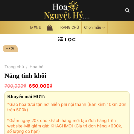
Skip
to
content
TRANG CHỦ
Chọn mẫu
MENU
LỌC
-7%
Trang chủ
/
Hoa bó
Nắng tinh khôi
Giá
Giá
₫
₫
700,000
650,000
gốc
hiện
là:
tại
Khuyến mãi HOT:
700,000₫.
là:
650,000₫.
*Giao hoa tươi tận nơi miễn phí nội thành (Bán kính 10km đơn
trên 500k)
*Giảm ngay 20k cho khách hàng mới tạo đơn hàng trên
website-Mã giảm giá: KHACHMOI (Giá trị đơn hàng >600k,
số lượng có hạn)