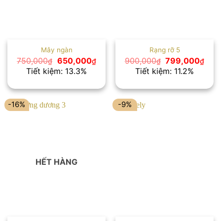
Mây ngàn
Rạng rỡ 5
Giá
Giá
Giá
Giá
750,000
650,000
900,000
799,000
₫
₫
₫
₫
gốc
hiện
gốc
hiện
Tiết kiệm: 13.3%
Tiết kiệm: 11.2%
là:
tại
là:
tại
750,000₫.
là:
900,000₫.
là:
650,000₫.
799,
-16%
-9%
HẾT HÀNG