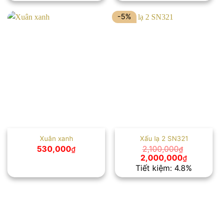
450
2,600,000₫.
là:
2,400,000₫.
-5%
Xuân xanh
Xấu lạ 2 SN321
530,000
2,100,000
₫
₫
Giá
Giá
2,000,000
₫
gốc
hiện
Tiết kiệm: 4.8%
là:
tại
2,100,000₫.
là:
2,000,00