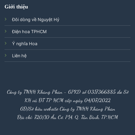
Giới thiệu
Đôi dòng về Nguyệt Hỷ
Điện hoa TPHCM
Ý nghĩa Hoa
Liên hệ
Công ty TNHH Khang Phan - GPKD số 0317366885 do Sở
KH và ĐT TP HCM cấp ngày 04/07/2022
GĐ/Sở hữu website Công ty TNHH Khang Phan
Địa chỉ: 720/10 Âu Cơ, P14, Q. Tân Bình, TP.HCM