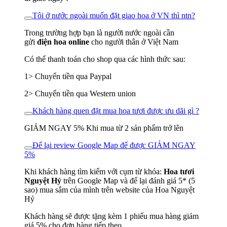
Tôi ở nước ngoài muốn đặt giao hoa ở VN thì ntn?
Trong trường hợp bạn là người nước ngoài cần
gửi
điện hoa online
cho người thân ở Việt Nam
Có thể thanh toán cho shop qua các hình thức sau:
1> Chuyển tiền qua Paypal
2> Chuyển tiền qua Western union
Khách hàng quen đặt mua hoa tươi được ưu dãi gì ?
GIẢM NGAY 5% Khi mua từ 2 sản phẩm trở lên
Để lại review Google Map để được GIẢM NGAY
5%
Khi khách hàng tìm kiếm với cụm từ khóa:
Hoa tươi
Nguyệt Hỷ
trên Google Map và để lại đánh giá 5* (5
sao) mua sắm của mình trên website của Hoa Nguyệt
Hỷ
Khách hàng sẽ được tặng kèm 1 phiếu mua hàng giảm
giá 5% cho đơn hàng tiếp theo