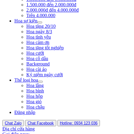
1.500.000 đến 2.000.000đ
2.000.000đ đến 4.000.000đ
Trên 4.000.000
Hoa sự kiện
Hoa tặng 20/10
Hoa ngày 8/3
Hoa tình yêu
Hoa cảm ơn
Hoa tặng tốt nghiệp
Hoa cưới
Hoa cô dâu
Background
Hoa cài áo
Kỷ niệm ngày cưới
Thể loại hoa
Hoa lẵng
Hoa bình
Hoa hộp
Hoa giỏ
Hoa chậu
Đăng nhập
Chat Zalo
Chat Facebook
Hotline: 0934 123 036
Địa chỉ cửa hàng