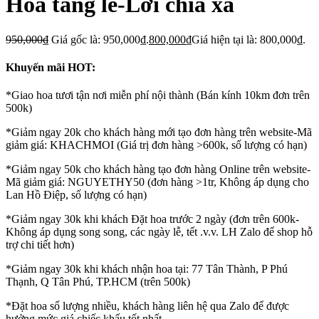
Hoa tang lễ-Lời chia xa
950,000
₫
Giá gốc là: 950,000₫.
800,000
₫
Giá hiện tại là: 800,000₫.
Khuyến mãi HOT:
*Giao hoa tươi tận nơi miễn phí nội thành (Bán kính 10km đơn trên
500k)
*Giảm ngay 20k cho khách hàng mới tạo đơn hàng trên website-Mã
giảm giá: KHACHMOI (Giá trị đơn hàng >600k, số lượng có hạn)
*Giảm ngay 50k cho khách hàng tạo đơn hàng Online trên website-
Mã giảm giá: NGUYETHY50 (đơn hàng >1tr, Không áp dụng cho
Lan Hồ Điệp, số lượng có hạn)
*Giảm ngay 30k khi khách Đặt hoa trước 2 ngày (đơn trên 600k-
Không áp dụng song song, các ngày lễ, tết .v.v. LH Zalo để shop hỗ
trợ chi tiết hơn)
*Giảm ngay 30k khi khách nhận hoa tại: 77 Tân Thành, P Phú
Thạnh, Q Tân Phú, TP.HCM (trên 500k)
*Đặt hoa số lượng nhiều, khách hàng liên hệ qua Zalo để được
hưởng mức giá chiếc khấu tốt nhất