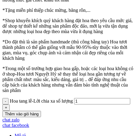
*Tặng miễn phí thiệp chúc mừng, băng rôn,...
*Shop khuyến khích quý khách hàng đặt hoa theo yêu cầu mức giá,
để shop tự thiết kế những sản phẩm độc đáo, mới lạ vừa tận dụng
được những loại hoa đẹp theo mùa vừa ít đụng hàng
*Do đặt thù là sản phẩm handmade (thủ công bằng tay) Hoa tươi
thành phẩm có thể gần giống với mẫu 90-95%-tùy thuộc vào thời
gian, mùa vụ, góc chụp ảnh và cảm nhận cái đẹp riêng của mỗi
khách hàng
*Trong một số trường hợp giao hoa gấp, hoặc các loại hoa không có
ở shop-Hoa tươi Nguyệt Hỷ sẽ thay thế loại hoa gần tương tự về
phẩm chất như: màu sắc, kiểu dáng, giá trị .. để đáp ứng nhu cầu
cấp bách của khách hàng nhưng vẫn đảm bảo tính nghệ thuật của
sản phẩm
Hoa tang lễ-Lời chia xa số lượng
Thêm vào giỏ hàng
chat zalo
chat facebook
Mô tả