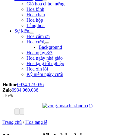
Giỏ hoa chúc mừng
Hoa bình
Hoa chậu
Hoa hộp
Lẵng hoa
Sự kiện
Hoa cảm ơn
Hoa cưới
Background
Hoa ngày 8/3
Hoa ngày nhà giáo
Hoa tặng tốt nghiệp
Hoa xin lỗi
Kỷ niệm ngày cưới
Hotline
0934.123.036
Zalo
0934.960.036
-16%
Trang chủ
/
Hoa tang lễ