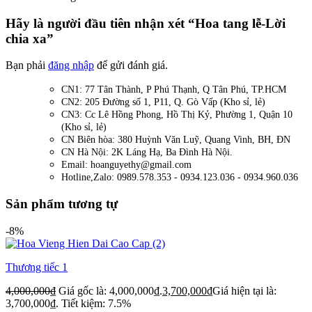
Hãy là người đầu tiên nhận xét “Hoa tang lễ-Lời
chia xa”
Bạn phải
đăng nhập
để gửi đánh giá.
CN1: 77 Tân Thành, P Phú Thạnh, Q Tân Phú, TP.HCM
CN2: 205 Đường số 1, P11, Q. Gò Vấp (Kho sỉ, lẻ)
CN3: Cc Lê Hồng Phong, Hồ Thị Kỷ, Phường 1, Quận 10
(Kho sỉ, lẻ)
CN Biên hòa: 380 Huỳnh Văn Luỹ, Quang Vinh, BH, ĐN
CN Hà Nội: 2K Láng Hạ, Ba Đình Hà Nội.
Email: hoanguyethy@gmail.com
Hotline,Zalo: 0989.578.353 - 0934.123.036 - 0934.960.036
Sản phẩm tương tự
-8%
Thương tiếc 1
4,000,000
₫
Giá gốc là: 4,000,000₫.
3,700,000
₫
Giá hiện tại là:
3,700,000₫.
Tiết kiệm: 7.5%