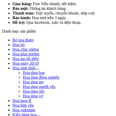
Giao hàng:
Free Siêu nhanh, tiết kiệm.
Bảo mật:
Thông tin khách hàng.
Thanh toán:
Trực tuyến, chuyển khoản, ship cod.
Bảo hành:
Hoa tươi trên 3 ngày.
Hỗ trợ:
Qua facebook, zalo và điện thoại.
Danh mục sản phẩm
Bó hoa Baby
Hoa bó
Hoa chúc mừng
Hoa khai trương
Hoa lan hồ điệp
Hoa ngày 20/10
Hoa sinh nhật
Hoa tặng bạn
Hoa tặng đồng nghiệp
Hoa tặng mẹ
Hoa tặng người yêu
Hoa tặng sếp
Hoa tặng vợ
Hoa tang lễ
Hoa tình yêu
Hoa valentine
Kiểu dáng hoa