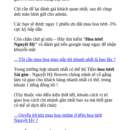
Chỉ cần để lại đánh giá khách quan nhất, sau đó chụp
ảnh màn hình gửi cho admin.
Các bạn sẽ được ngay 1 phiếu ưu đãi mua hoa tươi -5%
cực kỳ hấp dẫn
Còn chần chừ gì nửa – Hãy tìm kiếm “
Hoa tươi
Nguyệt Hỷ
” và đánh giá trên google map ngay để nhận
khuyến mãi
Tôi cần mua hoa giao gấp thì nhanh nhất là bao lâu ?
Trong trường hợp nhanh nhất có thể thì Tiệm
hoa tươi
Sài gòn
- Nguyệt Hỷ flowers chúng mình sẽ cố gắng
làm và giao cho khách hàng nhanh nhất có thể, trong
khoản 1 tiếng đồng hồ !
(Tùy thuộc vào điều kiện thời tiết, khoản cách vị trí
giao hoa cách chi nhánh gần nhất bao xa mà thời gian
có thể sê dịch đôi chút)
Quyền lợi khi mua hoa online ở tiệm hoa tươi
Nguyệt Hỷ ?