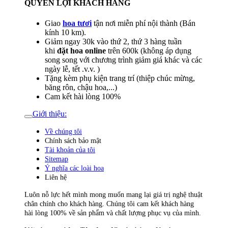
QUYỀN LỢI KHÁCH HÀNG
Giao
hoa tươi
tận nơi miễn phí nội thành (Bán
kính 10 km).
Giảm ngay 30k vào thứ 2, thứ 3 hàng tuần
khi
đặt hoa online
trên 600k (không áp dụng
song song với chương trình giảm giá khác và các
ngày lễ, tết .v.v. )
Tặng kèm phụ kiện trang trí (thiệp chúc mừng,
băng rôn, chậu hoa,...)
Cam kết hài lòng 100%
Giới thiệu:
Về chúng tôi
Chính sách bảo mật
Tài khoản của tôi
Sitemap
Ý nghĩa các loài hoa
Liên hệ
Luôn nỗ lực hết mình mong muốn mang lại giá trị nghệ thuật
chân chính cho khách hàng. Chúng tôi cam kết khách hàng
hài lòng 100% về sản phẩm và chất lượng phục vụ của mình.