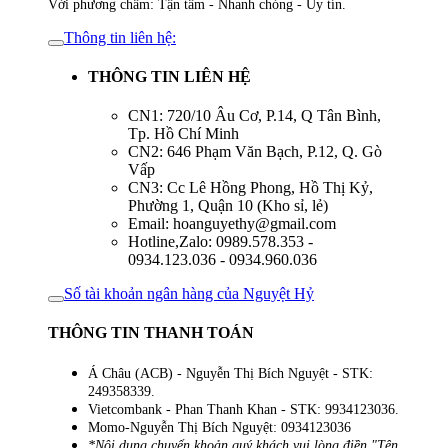
Với phương châm: Tận tâm - Nhanh chóng - Uy tín.
Thông tin liên hệ:
THÔNG TIN LIÊN HỆ
CN1: 720/10 Âu Cơ, P.14, Q Tân Bình,
Tp. Hồ Chí Minh
CN2: 646 Phạm Văn Bạch, P.12, Q. Gò
Vấp
CN3: Cc Lê Hồng Phong, Hồ Thị Kỷ,
Phường 1, Quận 10 (Kho sỉ, lẻ)
Email: hoanguyethy@gmail.com
Hotline,Zalo: 0989.578.353 -
0934.123.036 - 0934.960.036
Số tài khoản ngân hàng của Nguyệt Hỷ
THÔNG TIN THANH TOÁN
Á Châu (ACB) - Nguyễn Thị Bích Nguyệt - STK:
249358339.
Vietcombank - Phan Thanh Khan - STK: 9934123036.
Momo-Nguyễn Thị Bích Nguyệt: 0934123036
*Nội dung chuyển khoản quý khách vui lòng điền "Tên