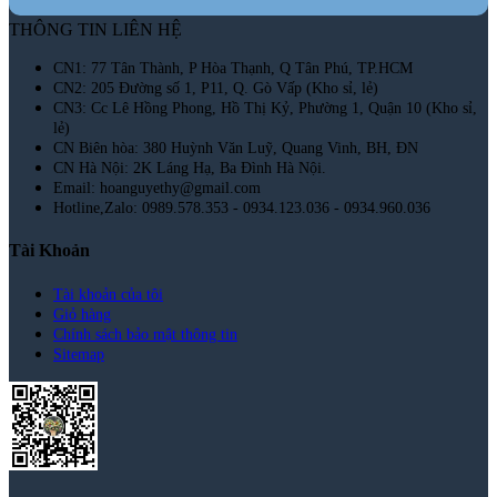
THÔNG TIN LIÊN HỆ
CN1: 77 Tân Thành, P Hòa Thạnh, Q Tân Phú, TP.HCM
CN2: 205 Đường số 1, P11, Q. Gò Vấp (Kho sỉ, lẻ)
CN3: Cc Lê Hồng Phong, Hồ Thị Kỷ, Phường 1, Quận 10 (Kho sỉ,
lẻ)
CN Biên hòa: 380 Huỳnh Văn Luỹ, Quang Vinh, BH, ĐN
CN Hà Nội: 2K Láng Hạ, Ba Đình Hà Nội.
Email: hoanguyethy@gmail.com
Hotline,Zalo: 0989.578.353 - 0934.123.036 - 0934.960.036
Tài Khoản
Tài khoản của tôi
Giỏ hàng
Chính sách bảo mật thông tin
Sitemap