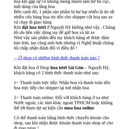
hoa khi gặp sự cố không mong muốn làm hư bố cục,
mất dáng của lẵng hoa
Bên cạnh đó, 1 phần sản phẩm bị hư hại nhiều là do rất
nhiều cửa hàng hoa ưu tiên cho shipper cột hoa sau xe
và chạy đi giao hàng
Khi
đặt hoa tươi
ở Nguyệt Hỷ không như vậy.. Chúng
tôi ưu tiên việc dùng tay để giữ hoa và lái xe
Như vậy sản phẩm đến tay khách hàng sẽ được đảm
bảo hơn, tay cũng mỏi hơn nhưng vì Nghệ thuật chúng
tôi chấp nhận đánh đổi vì điều đó !
Ở shop có những hình thức thanh toán nào ?
Khi đặt hoa ở Shop
hoa tươi Sài Gòn
– Nguyệt Hỷ,
khách hàng có 2 hình thức thanh toán như sau:
1> Thanh toán trực tiếp: Nhận hoa và thanh toán tiền
hoa trực tiếp cho shipper tại nơi nhận hoa
2> Thanh toán online: Đối với khách hàng ở xa như
Nước ngoài, các tỉnh khác ngoài TPHCM hoặc không
thể tới tham dự sự kiện cần
mua hoa online
Có thể thanh toán bằng hình thức chuyển khoản cho
shop, sau khi nhận được khoản thanh toán shop sẽ cho
đi giao ngay !