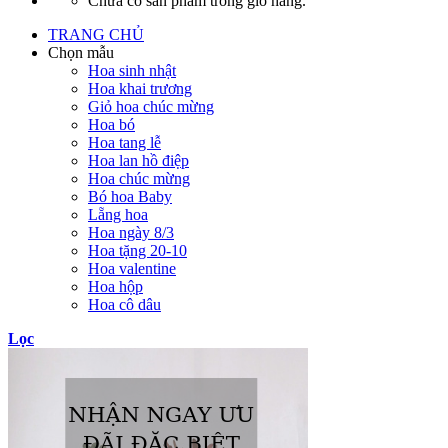
Chưa có sản phẩm trong giỏ hàng.
TRANG CHỦ
Chọn mẫu
Hoa sinh nhật
Hoa khai trương
Giỏ hoa chúc mừng
Hoa bó
Hoa tang lễ
Hoa lan hồ điệp
Hoa chúc mừng
Bó hoa Baby
Lẵng hoa
Hoa ngày 8/3
Hoa tặng 20-10
Hoa valentine
Hoa hộp
Hoa cô dâu
Lọc