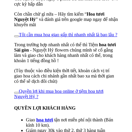
cực kỳ hấp dẫn
Còn chần chừ gì nửa – Hãy tìm kiếm “
Hoa tươi
Nguyệt Hỷ
” và đánh giá trên google map ngay để nhận
khuyến mãi
Tôi cần mua hoa giao gấp thì nhanh nhất là bao lâu ?
Trong trường hợp nhanh nhất có thể thì Tiệm
hoa tươi
Sài gòn
- Nguyệt Hỷ flowers chúng mình sẽ cố gắng
làm và giao cho khách hàng nhanh nhất có thể, trong
khoản 1 tiếng đồng hồ !
(Tùy thuộc vào điều kiện thời tiết, khoản cách vị trí
giao hoa cách chi nhánh gần nhất bao xa mà thời gian
có thể sê dịch đôi chút)
Quyền lợi khi mua hoa online ở tiệm hoa tươi
Nguyệt Hỷ ?
QUYỀN LỢI KHÁCH HÀNG
Giao
hoa tươi
tận nơi miễn phí nội thành (Bán
kính 10 km).
Giảm ngay 30k vào thứ 2, thứ 3 hàng tuần