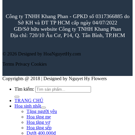
Công ty TNHH Khang Phan - GPKD số 0317366885 do
Sở KH và ĐT TP HCM cấp ngày 04/07/2022
GĐ/Sở hữu website Công ty TNHH Khang Phan
Địa chỉ: 720/10 Âu Cơ, P14, Q. Tân Bình, TP.HCM
© 2026 Designed by HoaNguyetHy.com
Terms
Privacy
Cookies
Copyrights @ 2018 | Designed by Nguyet Hy Flowers
Tìm kiếm:
TRANG CHỦ
Hoa sinh nhật
Tặng người yêu
Hoa tặng mẹ
Hoa tặng vợ
Hoa tặng sếp
Dưới 400.000đ