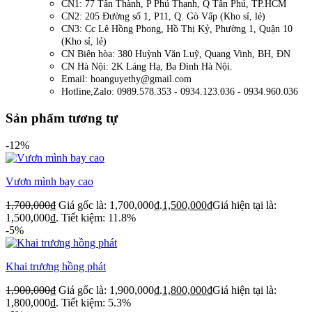
CN1: 77 Tân Thành, P Phú Thạnh, Q Tân Phú, TP.HCM
CN2: 205 Đường số 1, P11, Q. Gò Vấp (Kho sỉ, lẻ)
CN3: Cc Lê Hồng Phong, Hồ Thị Kỷ, Phường 1, Quận 10
(Kho sỉ, lẻ)
CN Biên hòa: 380 Huỳnh Văn Luỹ, Quang Vinh, BH, ĐN
CN Hà Nội: 2K Láng Hạ, Ba Đình Hà Nội.
Email: hoanguyethy@gmail.com
Hotline,Zalo: 0989.578.353 - 0934.123.036 - 0934.960.036
Sản phẩm tương tự
-12%
Vươn mình bay cao
1,700,000
₫
Giá gốc là: 1,700,000₫.
1,500,000
₫
Giá hiện tại là:
1,500,000₫.
Tiết kiệm: 11.8%
-5%
Khai trương hồng phát
1,900,000
₫
Giá gốc là: 1,900,000₫.
1,800,000
₫
Giá hiện tại là:
1,800,000₫.
Tiết kiệm: 5.3%