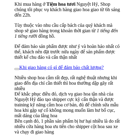
Khi mua hàng ở
Tiệm hoa tươi
Nguyệt Hỷ, Shop
chúng tôi phục vụ khách hàng giao hoa giao từ 6h sáng
đến 22h.
Tùy thuộc vào nhu cầu cấp bách của quý khách mà
shop sẽ giao hàng trong khoản thời gian từ
1 tiếng đến
1 tiếng rưỡi
đồng hồ.
Để đảm bảo sản phẩm được như ý và hoàn hảo nhất có
thể, khách nên đặt trước nửa ngày để sản phẩm được
thiết kế chu đáo và cẩn thận nhất
Khi giao hàng có gì để đảm bảo chất lượng?
Nhiều shop hoa cắm rất đẹp, rất nghệ thuật nhưng khi
giao đến địa chỉ cần thiết thì hoa thường dập gãy rất
nhiều
Để khắc phục điều đó, dịch vụ giao hoa tận nhà của
Nguyệt Hỷ đào tạo shipper cực kỳ cẩn thận và được
training kỹ năng cắm hoa cơ bản, đủ để chỉnh sửa mẫu
hoa khi gặp sự cố không mong muốn làm hư bố cục,
mất dáng của lẵng hoa
Bên cạnh đó, 1 phần sản phẩm bị hư hại nhiều là do rất
nhiều cửa hàng hoa ưu tiên cho shipper cột hoa sau xe
và chạy đi giao hàng