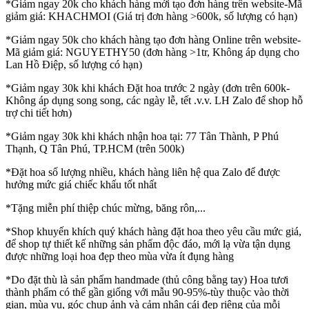
*Giảm ngay 20k cho khách hàng mới tạo đơn hàng trên website-Mã
giảm giá: KHACHMOI (Giá trị đơn hàng >600k, số lượng có hạn)
*Giảm ngay 50k cho khách hàng tạo đơn hàng Online trên website-
Mã giảm giá: NGUYETHY50 (đơn hàng >1tr, Không áp dụng cho
Lan Hồ Điệp, số lượng có hạn)
*Giảm ngay 30k khi khách Đặt hoa trước 2 ngày (đơn trên 600k-
Không áp dụng song song, các ngày lễ, tết .v.v. LH Zalo để shop hỗ
trợ chi tiết hơn)
*Giảm ngay 30k khi khách nhận hoa tại: 77 Tân Thành, P Phú
Thạnh, Q Tân Phú, TP.HCM (trên 500k)
*Đặt hoa số lượng nhiều, khách hàng liên hệ qua Zalo để được
hưởng mức giá chiếc khấu tốt nhất
*Tặng miễn phí thiệp chúc mừng, băng rôn,...
*Shop khuyến khích quý khách hàng đặt hoa theo yêu cầu mức giá,
để shop tự thiết kế những sản phẩm độc đáo, mới lạ vừa tận dụng
được những loại hoa đẹp theo mùa vừa ít đụng hàng
*Do đặt thù là sản phẩm handmade (thủ công bằng tay) Hoa tươi
thành phẩm có thể gần giống với mẫu 90-95%-tùy thuộc vào thời
gian, mùa vụ, góc chụp ảnh và cảm nhận cái đẹp riêng của mỗi