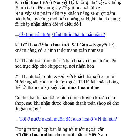
Khi
đặt hoa tươi
ở Nguyệt Hỷ không như vậy.. Chúng
tôi ưu tiên việc dùng tay để giữ hoa và lái xe
Như vậy sản phẩm đến tay khách hàng sẽ được đảm
bảo hơn, tay cũng mỏi hơn nhưng vì Nghệ thuật chúng
tôi chấp nhận đánh đổi vì điều đó !
Ở shop có những hình thức thanh toán nào ?
Khi đặt hoa ở Shop
hoa tươi Sài Gòn
– Nguyệt Hỷ,
khách hàng có 2 hình thức thanh toán như sau:
1> Thanh toán trực tiếp: Nhận hoa và thanh toán tiền
hoa trực tiếp cho shipper tại nơi nhận hoa
2> Thanh toán online: Đối với khách hàng ở xa như
Nước ngoài, các tỉnh khác ngoài TPHCM hoặc không
thể tới tham dự sự kiện cần
mua hoa online
Có thể thanh toán bằng hình thức chuyển khoản cho
shop, sau khi nhận được khoản thanh toán shop sẽ cho
đi giao ngay !
Tôi ở nước ngoài muốn đặt giao hoa ở VN thì ntn?
Trong trường hợp bạn là người nước ngoài cần
gửi
điện hoa online
cho người thân ở Việt Nam