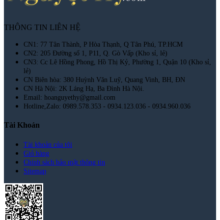
THÔNG TIN LIÊN HỆ
CN1: 77 Tân Thành, P Hòa Thạnh, Q Tân Phú, TP.HCM
CN2: 205 Đường số 1, P11, Q. Gò Vấp (Kho sỉ, lẻ)
CN3: Cc Lê Hồng Phong, Hồ Thị Kỷ, Phường 1, Quận 10 (Kho sỉ,
lẻ)
CN Biên hòa: 380 Huỳnh Văn Luỹ, Quang Vinh, BH, ĐN
CN Hà Nội: 2K Láng Hạ, Ba Đình Hà Nội.
Email: hoanguyethy@gmail.com
Hotline,Zalo: 0989.578.353 - 0934.123.036 - 0934.960.036
Tài Khoản
Tài khoản của tôi
Giỏ hàng
Chính sách bảo mật thông tin
Sitemap