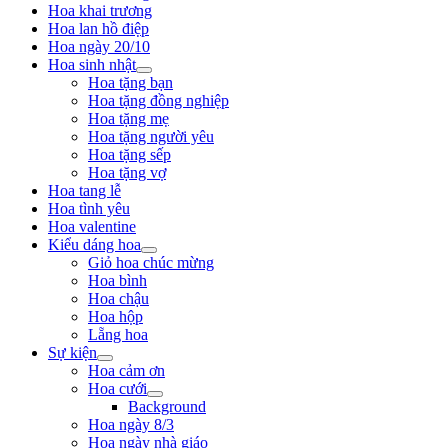
Hoa khai trương
Hoa lan hồ điệp
Hoa ngày 20/10
Hoa sinh nhật
Hoa tặng bạn
Hoa tặng đồng nghiệp
Hoa tặng mẹ
Hoa tặng người yêu
Hoa tặng sếp
Hoa tặng vợ
Hoa tang lễ
Hoa tình yêu
Hoa valentine
Kiểu dáng hoa
Giỏ hoa chúc mừng
Hoa bình
Hoa chậu
Hoa hộp
Lẵng hoa
Sự kiện
Hoa cảm ơn
Hoa cưới
Background
Hoa ngày 8/3
Hoa ngày nhà giáo