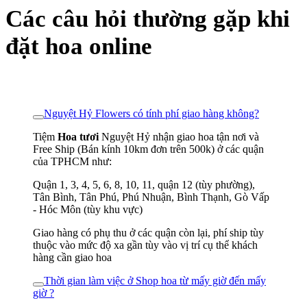
Các câu hỏi thường gặp khi
đặt hoa online
Nguyệt Hỷ Flowers có tính phí giao hàng không?
Tiệm
Hoa tươi
Nguyệt Hỷ nhận giao hoa tận nơi và
Free Ship (Bán kính 10km đơn trên 500k) ở các quận
của TPHCM như:
Quận 1, 3, 4, 5, 6, 8, 10, 11, quận 12 (tùy phường),
Tân Bình, Tân Phú, Phú Nhuận, Bình Thạnh, Gò Vấp
- Hóc Môn (tùy khu vực)
Giao hàng có phụ thu ở các quận còn lại, phí ship tùy
thuộc vào mức độ xa gần tùy vào vị trí cụ thể khách
hàng cần giao hoa
Thời gian làm việc ở Shop hoa từ mấy giờ đến mấy
giờ ?