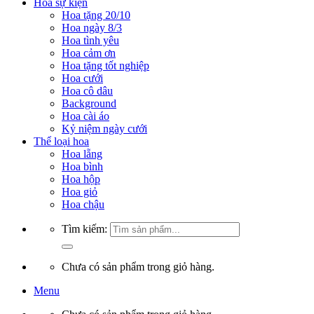
Hoa sự kiện
Hoa tặng 20/10
Hoa ngày 8/3
Hoa tình yêu
Hoa cảm ơn
Hoa tặng tốt nghiệp
Hoa cưới
Hoa cô dâu
Background
Hoa cài áo
Kỷ niệm ngày cưới
Thể loại hoa
Hoa lẵng
Hoa bình
Hoa hộp
Hoa giỏ
Hoa chậu
Tìm kiếm:
Chưa có sản phẩm trong giỏ hàng.
Menu