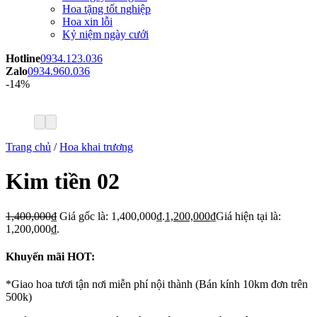
Hoa tặng tốt nghiệp
Hoa xin lỗi
Kỷ niệm ngày cưới
Hotline
0934.123.036
Zalo
0934.960.036
-14%
Trang chủ
/
Hoa khai trương
Kim tiền 02
1,400,000
₫
Giá gốc là: 1,400,000₫.
1,200,000
₫
Giá hiện tại là:
1,200,000₫.
Khuyến mãi HOT:
*Giao hoa tươi tận nơi miễn phí nội thành (Bán kính 10km đơn trên
500k)