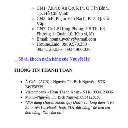
CN1: 720/10 Âu Cơ, P.14, Q Tân Bình,
Tp. Hồ Chí Minh
CN2: 646 Phạm Văn Bạch, P.12, Q. Gò
Vấp
CN3: Cc Lê Hồng Phong, Hồ Thị Kỷ,
Phường 1, Quận 10 (Kho sỉ, lẻ)
Email: hoanguyethy@gmail.com
Hotline,Zalo: 0989.578.353 -
0934.123.036 - 0934.960.036
Số tài khoản ngân hàng của Nguyệt Hỷ
THÔNG TIN THANH TOÁN
Á Châu (ACB) - Nguyễn Thị Bích Nguyệt - STK:
249358339.
Vietcombank - Phan Thanh Khan - STK: 9934123036.
Momo-Nguyễn Thị Bích Nguyệt: 0934123036
*Nội dung chuyển khoản quý khách vui lòng điền "Tên
Zalo, tên Facebook, hoặc SĐT đặt hàng" để tiện lên
đơn hàng. Xin cảm ơn !