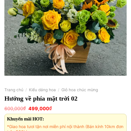
Trang chủ
/
Kiểu dáng hoa
/
Giỏ hoa chúc mừng
Hướng về phía mặt trời 02
Giá
Giá
₫
₫
600,000
499,000
gốc
hiện
là:
tại
Khuyến mãi HOT:
600,000₫.
là:
499,000₫.
*Giao hoa tươi tận nơi miễn phí nội thành (Bán kính 10km đơn