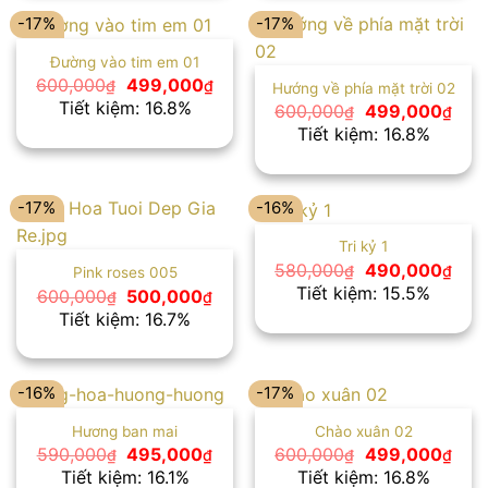
-17%
-17%
Đường vào tim em 01
Giá
Giá
600,000
499,000
₫
₫
Hướng về phía mặt trời 02
gốc
hiện
Tiết kiệm: 16.8%
Giá
Giá
600,000
499,000
₫
₫
là:
tại
gốc
hiện
Tiết kiệm: 16.8%
600,000₫.
là:
là:
tại
499,000₫.
600,000₫.
là:
499
-17%
-16%
Tri kỷ 1
Giá
Giá
580,000
490,000
₫
₫
Pink roses 005
gốc
hiện
Tiết kiệm: 15.5%
Giá
Giá
600,000
500,000
₫
₫
là:
tại
gốc
hiện
Tiết kiệm: 16.7%
580,000₫.
là:
là:
tại
490
600,000₫.
là:
500,000₫.
-16%
-17%
Hương ban mai
Chào xuân 02
Giá
Giá
Giá
Giá
590,000
495,000
600,000
499,000
₫
₫
₫
₫
gốc
hiện
gốc
hiện
Tiết kiệm: 16.1%
Tiết kiệm: 16.8%
là:
tại
là:
tại