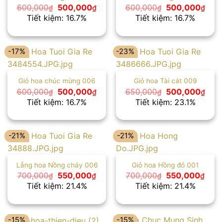
Giá
Giá
Giá
Giá
600,000
500,000
600,000
500,000
₫
₫
₫
₫
gốc
hiện
gốc
hiện
Tiết kiệm: 16.7%
Tiết kiệm: 16.7%
là:
tại
là:
tại
600,000₫.
là:
600,000₫.
là:
500,000₫.
500
-17%
-23%
Giỏ hoa chúc mừng 006
Giỏ hoa Tài cát 009
Giá
Giá
Giá
Giá
600,000
500,000
650,000
500,000
₫
₫
₫
₫
gốc
hiện
gốc
hiện
Tiết kiệm: 16.7%
Tiết kiệm: 23.1%
là:
tại
là:
tại
600,000₫.
là:
650,000₫.
là:
500,000₫.
500
-21%
-21%
Lẵng hoa Nồng cháy 006
Giỏ hoa Hồng đỏ 001
Giá
Giá
Giá
Giá
700,000
550,000
700,000
550,000
₫
₫
₫
₫
gốc
hiện
gốc
hiện
Tiết kiệm: 21.4%
Tiết kiệm: 21.4%
là:
tại
là:
tại
700,000₫.
là:
700,000₫.
là:
550,000₫.
550,
-15%
-15%