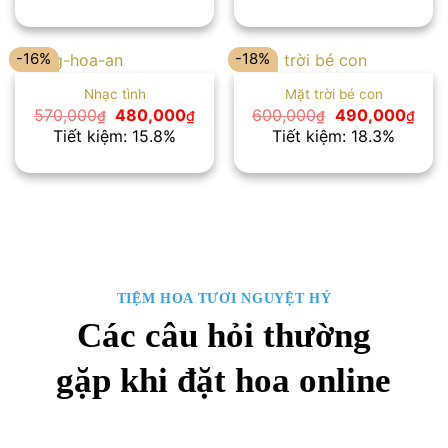
590,000₫.
là:
600,000₫.
là:
495,000₫.
499
-16%
-18%
Nhạc tình
Mặt trời bé con
Giá
Giá
Giá
Giá
570,000
480,000
600,000
490,000
₫
₫
₫
₫
gốc
hiện
gốc
hiện
Tiết kiệm: 15.8%
Tiết kiệm: 18.3%
là:
tại
là:
tại
570,000₫.
là:
600,000₫.
là:
480,000₫.
490
TIỆM HOA TƯƠI NGUYỆT HỶ
Các câu hỏi thường
gặp khi đặt hoa online