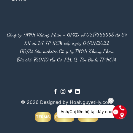
Công ty TNHH Khang Phan - GPKD số 0317366885 do Sở
KH và ĐT TP HCM cấp ngày 04/07/2022
GĐ/Sở hữu website Công ty TNHH Khang Phan
Địa chỉ: 720/10 Âu Cơ, P14, Q. Tân Bình, TP.HCM
© 2026 Designed by HoaNguyetHy.com
Anh/Chị liên hệ tại đây nhé
TERMS
PRIVACY
COOKIES