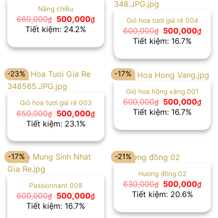
Nắng chiều
Giá
Giá
660,000
500,000
₫
₫
Giỏ hoa tươi giá rẻ 004
gốc
hiện
Tiết kiệm: 24.2%
Giá
Giá
600,000
500,000
₫
₫
là:
tại
gốc
hiện
Tiết kiệm: 16.7%
660,000₫.
là:
là:
tại
500,000₫.
600,000₫.
là:
500
-23%
-17%
Giỏ hoa hồng vàng 001
Giá
Giá
600,000
500,000
₫
₫
Giỏ hoa tươi giá rẻ 003
gốc
hiện
Tiết kiệm: 16.7%
Giá
Giá
650,000
500,000
₫
₫
là:
tại
gốc
hiện
Tiết kiệm: 23.1%
600,000₫.
là:
là:
tại
500
650,000₫.
là:
500,000₫.
-17%
-21%
Hương đồng 02
Giá
Giá
630,000
500,000
₫
₫
Passionnant 008
gốc
hiện
Tiết kiệm: 20.6%
Giá
Giá
600,000
500,000
₫
₫
là:
tại
gốc
hiện
Tiết kiệm: 16.7%
630,000₫.
là:
là:
tại
500