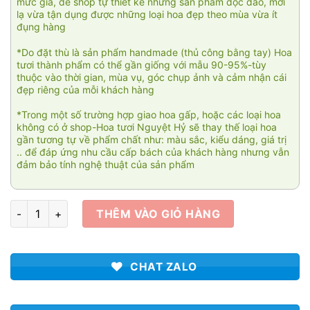
mức giá, để shop tự thiết kế những sản phẩm độc đáo, mới
lạ vừa tận dụng được những loại hoa đẹp theo mùa vừa ít
đụng hàng
*Do đặt thù là sản phẩm handmade (thủ công bằng tay) Hoa
tươi thành phẩm có thể gần giống với mẫu 90-95%-tùy
thuộc vào thời gian, mùa vụ, góc chụp ảnh và cảm nhận cái
đẹp riêng của mỗi khách hàng
*Trong một số trường hợp giao hoa gấp, hoặc các loại hoa
không có ở shop-Hoa tươi Nguyệt Hỷ sẽ thay thế loại hoa
gần tương tự về phẩm chất như: màu sắc, kiểu dáng, giá trị
.. để đáp ứng nhu cầu cấp bách của khách hàng nhưng vẫn
đảm bảo tính nghệ thuật của sản phẩm
Hướng về phía mặt trời 02 số lượng
THÊM VÀO GIỎ HÀNG
CHAT ZALO