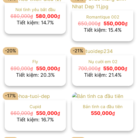
Nơi tình yêu bắt đầu
Giá
Giá
680,000
580,000
₫
₫
Romantique 002
gốc
hiện
Tiết kiệm: 14.7%
Giá
Giá
650,000
550,000
₫
₫
là:
tại
gốc
hiện
Tiết kiệm: 15.4%
680,000₫.
là:
là:
tại
580,000₫.
650,000₫.
là:
550,
-20%
-21%
Fly
Nụ cười em 02
Giá
Giá
Giá
Giá
690,000
550,000
700,000
550,000
₫
₫
₫
₫
gốc
hiện
gốc
hiện
Tiết kiệm: 20.3%
Tiết kiệm: 21.4%
là:
tại
là:
tại
690,000₫.
là:
700,000₫.
là:
550,000₫.
550,
-17%
Cupid
Bản tình ca đầu tiên
Giá
Giá
660,000
550,000
550,000
₫
₫
₫
gốc
hiện
Tiết kiệm: 16.7%
là:
tại
660,000₫.
là:
550,000₫.