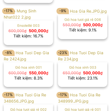
600,000₫.
là:
500,000₫.
-17%
-9%
Giỏ hoa tươi giá rẻ 006
Giá
Giá
550,000
500,000
₫
₫
Ensoleillé 003
gốc
hiện
Tiết kiệm: 9.1%
Giá
Giá
600,000
500,000
₫
₫
là:
tại
gốc
hiện
Tiết kiệm: 16.7%
550,000₫.
là:
là:
tại
500
600,000₫.
là:
500,000₫.
-8%
-23%
Giỏ hoa xinh 001
Giỏ hoa xinh 003
Giá
Giá
Giá
Giá
600,000
550,000
650,000
500,000
₫
₫
₫
₫
gốc
hiện
gốc
hiện
Tiết kiệm: 8.3%
Tiết kiệm: 23.1%
là:
tại
là:
tại
600,000₫.
là:
650,000₫.
là:
550,000₫.
500
-17%
-17%
Giỏ hoa tươi giá rẻ 002
Giỏ hoa tươi giá rẻ 001