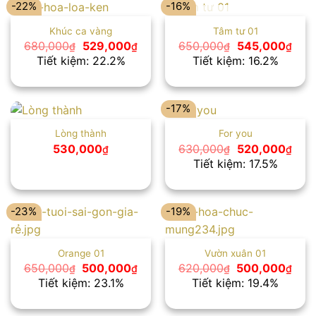
-22%
-16%
HẾT HÀNG
Khúc ca vàng
Tâm tư 01
Giá
Giá
Giá
Giá
680,000
529,000
650,000
545,000
₫
₫
₫
₫
gốc
hiện
gốc
hiện
Tiết kiệm: 22.2%
Tiết kiệm: 16.2%
là:
tại
là:
tại
680,000₫.
là:
650,000₫.
là:
529,000₫.
545,
-17%
Lòng thành
For you
Giá
Giá
530,000
630,000
520,000
₫
₫
₫
gốc
hiện
Tiết kiệm: 17.5%
là:
tại
630,000₫.
là:
520,
-23%
-19%
Orange 01
Vườn xuân 01
Giá
Giá
Giá
Giá
650,000
500,000
620,000
500,000
₫
₫
₫
₫
gốc
hiện
gốc
hiện
Tiết kiệm: 23.1%
Tiết kiệm: 19.4%
là:
tại
là:
tại
650,000₫.
là:
620,000₫.
là:
500,000₫.
500