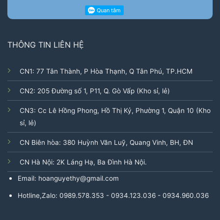
THÔNG TIN LIÊN HỆ
CN1: 77 Tân Thành, P Hòa Thạnh, Q Tân Phú, TP.HCM
CN2: 205 Đường số 1, P11, Q. Gò Vấp (Kho sỉ, lẻ)
CN3: Cc Lê Hồng Phong, Hồ Thị Kỷ, Phường 1, Quận 10 (Kho
sỉ, lẻ)
CN Biên hòa: 380 Huỳnh Văn Luỹ, Quang Vinh, BH, ĐN
CN Hà Nội: 2K Láng Hạ, Ba Đình Hà Nội.
Email: hoanguyethy@gmail.com
Hotline,Zalo: 0989.578.353 - 0934.123.036 - 0934.960.036