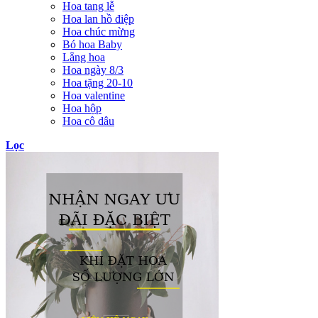
Hoa tang lễ
Hoa lan hồ điệp
Hoa chúc mừng
Bó hoa Baby
Lẵng hoa
Hoa ngày 8/3
Hoa tặng 20-10
Hoa valentine
Hoa hộp
Hoa cô dâu
Lọc