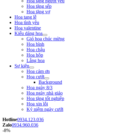
Hoa tặng người yêu
Hoa tặng sếp
Hoa tặng vợ
Hoa tang lễ
Hoa tình yêu
Hoa valentine
Kiểu dáng hoa
Giỏ hoa chúc mừng
Hoa bình
Hoa chậu
Hoa hộp
Lẵng hoa
Sự kiện
Hoa cảm ơn
Hoa cưới
Background
Hoa ngày 8/3
Hoa ngày nhà giáo
Hoa tặng tốt nghiệp
Hoa xin lỗi
Kỷ niệm ngày cưới
Hotline
0934.123.036
Zalo
0934.960.036
-8%