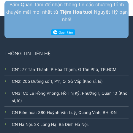
Bấm Quan Tâm để nhận thông tin các chương trình
khuyến mãi mới nhất từ
Tiệm Hoa tươi
Nguyệt Hỷ bạn
nhé!
THÔNG TIN LIÊN HỆ
CN1: 77 Tân Thành, P Hòa Thạnh, Q Tân Phú, TP.HCM
CN2: 205 Đường số 1, P11, Q. Gò Vấp (Kho sỉ, lẻ)
CN3: Cc Lê Hồng Phong, Hồ Thị Kỷ, Phường 1, Quận 10 (Kho
sỉ, lẻ)
CN Biên hòa: 380 Huỳnh Văn Luỹ, Quang Vinh, BH, ĐN
CN Hà Nội: 2K Láng Hạ, Ba Đình Hà Nội.