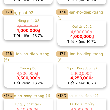
là:
tại
là:
tại
4,800,000₫.
là:
4,800,000₫.
là:
4,000,000₫.
4,000,00
-17%
-17%
Hồng phát 02
4,800,000
₫
Đại tài cát 2
Giá
Giá
4,000,000
₫
4,800,000
₫
gốc
hiện
Tiết kiệm: 16.7%
Giá
Giá
4,000,000
₫
là:
tại
gốc
hiện
Tiết kiệm: 16.7%
4,800,000₫.
là:
là:
tại
4,000,000₫.
4,800,000₫.
là:
4,000,00
-17%
-17%
Trường lộc
Ngọc đông dương 2
4,200,000
5,100,000
₫
₫
Giá
Giá
Giá
Giá
3,500,000
4,250,000
₫
₫
gốc
hiện
gốc
hiện
Tiết kiệm: 16.7%
Tiết kiệm: 16.7%
là:
tại
là:
tại
4,200,000₫.
là:
5,100,000₫.
là:
3,500,000₫.
4,250,00
-17%
-17%
HẾT HÀNG
Tứ quý phát tài 2
Tài lộc sum vầy
5,400,000
4,200,000
₫
₫