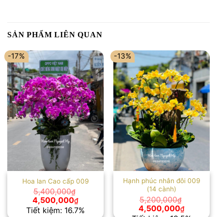
SẢN PHẨM LIÊN QUAN
-17%
-13%
Hạnh phúc nhân đôi 009
Hoa lan Cao cấp 009
(14 cành)
5,400,000
₫
Giá
Giá
5,200,000
4,500,000
₫
₫
gốc
hiện
Giá
Giá
4,500,000
₫
Tiết kiệm: 16.7%
là:
tại
gốc
hiện