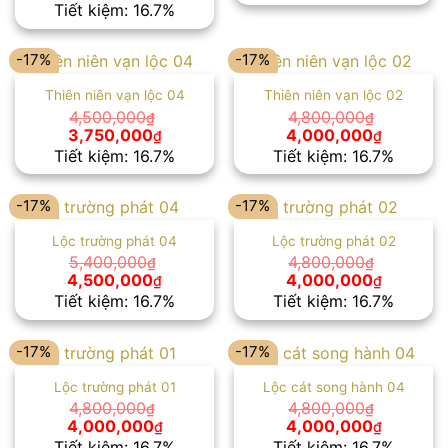
gốc
hiện
Tiết kiệm: 16.7%
4,800,000₫.
là:
là:
tại
4,000,00
4,800,000₫.
là:
4,000,000₫.
-17%
-17%
Thiên niên vạn lộc 04
Thiên niên vạn lộc 02
4,500,000
4,800,000
₫
₫
Giá
Giá
Giá
Giá
3,750,000
4,000,000
₫
₫
gốc
hiện
gốc
hiện
Tiết kiệm: 16.7%
Tiết kiệm: 16.7%
là:
tại
là:
tại
4,500,000₫.
là:
4,800,000₫.
là:
3,750,000₫.
4,000,00
-17%
-17%
Lộc trường phát 04
Lộc trường phát 02
5,400,000
4,800,000
₫
₫
Giá
Giá
Giá
Giá
4,500,000
4,000,000
₫
₫
gốc
hiện
gốc
hiện
Tiết kiệm: 16.7%
Tiết kiệm: 16.7%
là:
tại
là:
tại
5,400,000₫.
là:
4,800,000₫.
là:
4,500,000₫.
4,000,00
-17%
-17%
Lộc trường phát 01
Lộc cát song hành 04
4,800,000
4,800,000
₫
₫
Giá
Giá
Giá
Giá
4,000,000
4,000,000
₫
₫
gốc
hiện
gốc
hiện
Tiết kiệm: 16.7%
Tiết kiệm: 16.7%