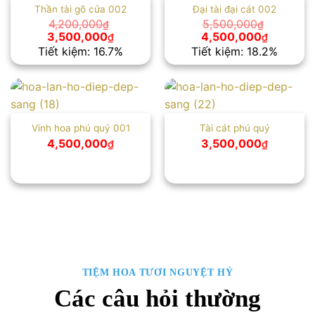
Thần tài gõ cửa 002
Đại tài đại cát 002
4,200,000
5,500,000
₫
₫
Giá
Giá
Giá
Giá
3,500,000
4,500,000
₫
₫
gốc
hiện
gốc
hiện
Tiết kiệm: 16.7%
Tiết kiệm: 18.2%
là:
tại
là:
tại
4,200,000₫.
là:
5,500,000₫.
là:
3,500,000₫.
4,500,00
Vinh hoa phú quý 001
Tài cát phú quý
4,500,000
3,500,000
₫
₫
TIỆM HOA TƯƠI NGUYỆT HỶ
Các câu hỏi thường