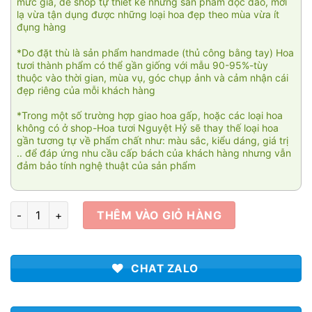
mức giá, để shop tự thiết kế những sản phẩm độc đáo, mới
lạ vừa tận dụng được những loại hoa đẹp theo mùa vừa ít
đụng hàng
*Do đặt thù là sản phẩm handmade (thủ công bằng tay) Hoa
tươi thành phẩm có thể gần giống với mẫu 90-95%-tùy
thuộc vào thời gian, mùa vụ, góc chụp ảnh và cảm nhận cái
đẹp riêng của mỗi khách hàng
*Trong một số trường hợp giao hoa gấp, hoặc các loại hoa
không có ở shop-Hoa tươi Nguyệt Hỷ sẽ thay thế loại hoa
gần tương tự về phẩm chất như: màu sắc, kiểu dáng, giá trị
.. để đáp ứng nhu cầu cấp bách của khách hàng nhưng vẫn
đảm bảo tính nghệ thuật của sản phẩm
Hồng phát 02 số lượng
THÊM VÀO GIỎ HÀNG
CHAT ZALO