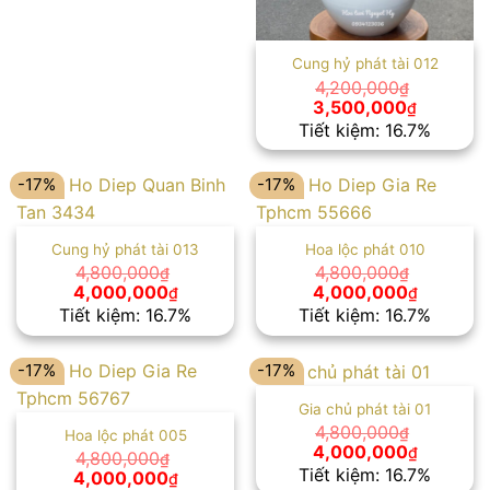
Cung hỷ phát tài 012
4,200,000
₫
Giá
Giá
3,500,000
₫
gốc
hiện
Tiết kiệm: 16.7%
là:
tại
4,200,000₫.
là:
3,500,00
-17%
-17%
Cung hỷ phát tài 013
Hoa lộc phát 010
4,800,000
4,800,000
₫
₫
Giá
Giá
Giá
Giá
4,000,000
4,000,000
₫
₫
gốc
hiện
gốc
hiện
Tiết kiệm: 16.7%
Tiết kiệm: 16.7%
là:
tại
là:
tại
4,800,000₫.
là:
4,800,000₫.
là:
4,000,000₫.
4,000,00
-17%
-17%
Gia chủ phát tài 01
4,800,000
₫
Hoa lộc phát 005
Giá
Giá
4,000,000
₫
4,800,000
₫
gốc
hiện
Tiết kiệm: 16.7%
Giá
Giá
4,000,000
₫
là:
tại