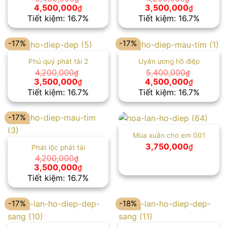
Giá
Giá
Giá
Giá
4,500,000
3,500,000
₫
₫
gốc
hiện
gốc
hiện
Tiết kiệm: 16.7%
Tiết kiệm: 16.7%
là:
tại
là:
tại
5,400,000₫.
là:
4,200,000₫.
là:
4,500,000₫.
3,500,00
-17%
-17%
Phú quý phát tài 2
Uyên ương hồ điệp
4,200,000
5,400,000
₫
₫
Giá
Giá
Giá
Giá
3,500,000
4,500,000
₫
₫
gốc
hiện
gốc
hiện
Tiết kiệm: 16.7%
Tiết kiệm: 16.7%
là:
tại
là:
tại
4,200,000₫.
là:
5,400,000₫.
là:
3,500,000₫.
4,500,00
-17%
Mùa xuân cho em 001
3,750,000
₫
Phát lộc phát tài
4,200,000
₫
Giá
Giá
3,500,000
₫
gốc
hiện
Tiết kiệm: 16.7%
là:
tại
4,200,000₫.
là:
3,500,000₫.
-17%
-18%