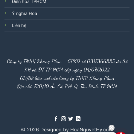
Điện hoa TPHCM
Ý nghĩa Hoa
Liên hệ
Công ty TNHH Khang Phan - GPKD số 0317366885 do Sở
KH và ĐT TP HCM cấp ngày 04/07/2022
GĐ/Sở hữu website Công ty TNHH Khang Phan
Địa chỉ: 720/10 Âu Cơ, P14, Q. Tân Bình, TP.HCM
© 2026 Designed by HoaNguyetHy.com