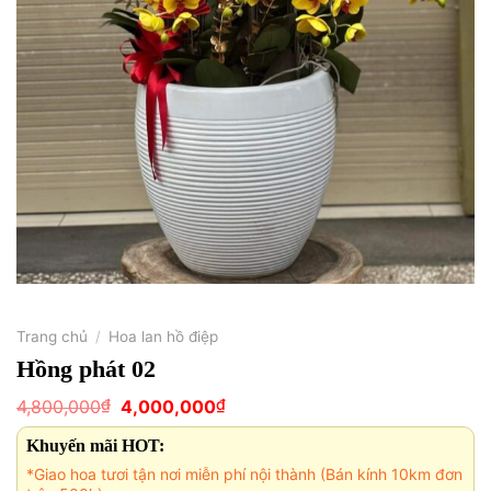
Trang chủ
/
Hoa lan hồ điệp
Hồng phát 02
Giá
Giá
₫
₫
4,800,000
4,000,000
gốc
hiện
là:
tại
Khuyến mãi HOT:
4,800,000₫.
là:
4,000,000₫.
*Giao hoa tươi tận nơi miễn phí nội thành (Bán kính 10km đơn