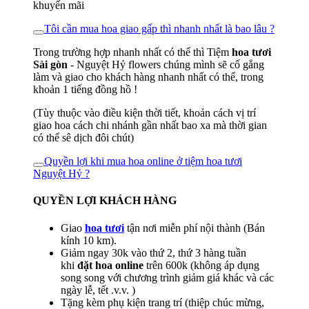
khuyến mãi
Tôi cần mua hoa giao gấp thì nhanh nhất là bao lâu ?
Trong trường hợp nhanh nhất có thể thì Tiệm
hoa tươi
Sài gòn
- Nguyệt Hỷ flowers chúng mình sẽ cố gắng
làm và giao cho khách hàng nhanh nhất có thể, trong
khoản 1 tiếng đồng hồ !
(Tùy thuộc vào điều kiện thời tiết, khoản cách vị trí
giao hoa cách chi nhánh gần nhất bao xa mà thời gian
có thể sê dịch đôi chút)
Quyền lợi khi mua hoa online ở tiệm hoa tươi
Nguyệt Hỷ ?
QUYỀN LỢI KHÁCH HÀNG
Giao
hoa tươi
tận nơi miễn phí nội thành (Bán
kính 10 km).
Giảm ngay 30k vào thứ 2, thứ 3 hàng tuần
khi
đặt hoa online
trên 600k (không áp dụng
song song với chương trình giảm giá khác và các
ngày lễ, tết .v.v. )
Tặng kèm phụ kiện trang trí (thiệp chúc mừng,