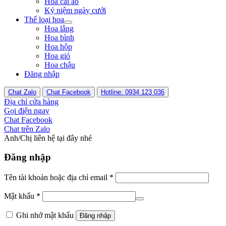
Hoa cài áo
Kỷ niệm ngày cưới
Thể loại hoa
Hoa lẵng
Hoa bình
Hoa hộp
Hoa giỏ
Hoa chậu
Đăng nhập
Chat Zalo
Chat Facebook
Hotline: 0934 123 036
Địa chỉ cửa hàng
Gọi điện ngay
Chat Facebook
Chat trên Zalo
Anh/Chị liên hệ tại đây nhé
Đăng nhập
Tên tài khoản hoặc địa chỉ email
*
Mật khẩu
*
Ghi nhớ mật khẩu
Đăng nhập