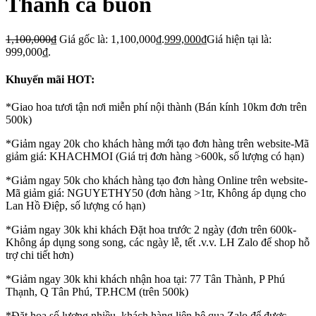
Thánh ca buồn
1,100,000
₫
Giá gốc là: 1,100,000₫.
999,000
₫
Giá hiện tại là:
999,000₫.
Khuyến mãi HOT:
*Giao hoa tươi tận nơi miễn phí nội thành (Bán kính 10km đơn trên
500k)
*Giảm ngay 20k cho khách hàng mới tạo đơn hàng trên website-Mã
giảm giá: KHACHMOI (Giá trị đơn hàng >600k, số lượng có hạn)
*Giảm ngay 50k cho khách hàng tạo đơn hàng Online trên website-
Mã giảm giá: NGUYETHY50 (đơn hàng >1tr, Không áp dụng cho
Lan Hồ Điệp, số lượng có hạn)
*Giảm ngay 30k khi khách Đặt hoa trước 2 ngày (đơn trên 600k-
Không áp dụng song song, các ngày lễ, tết .v.v. LH Zalo để shop hỗ
trợ chi tiết hơn)
*Giảm ngay 30k khi khách nhận hoa tại: 77 Tân Thành, P Phú
Thạnh, Q Tân Phú, TP.HCM (trên 500k)
*Đặt hoa số lượng nhiều, khách hàng liên hệ qua Zalo để được