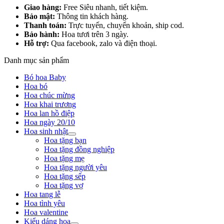
Giao hàng:
Free Siêu nhanh, tiết kiệm.
Bảo mật:
Thông tin khách hàng.
Thanh toán:
Trực tuyến, chuyển khoản, ship cod.
Bảo hành:
Hoa tươi trên 3 ngày.
Hỗ trợ:
Qua facebook, zalo và điện thoại.
Danh mục sản phẩm
Bó hoa Baby
Hoa bó
Hoa chúc mừng
Hoa khai trương
Hoa lan hồ điệp
Hoa ngày 20/10
Hoa sinh nhật
Hoa tặng bạn
Hoa tặng đồng nghiệp
Hoa tặng mẹ
Hoa tặng người yêu
Hoa tặng sếp
Hoa tặng vợ
Hoa tang lễ
Hoa tình yêu
Hoa valentine
Kiểu dáng hoa