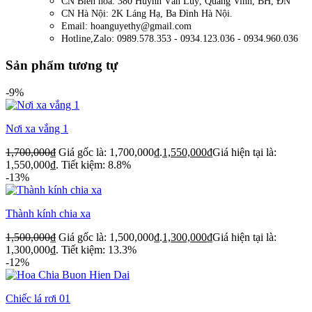
CN Biên hòa: 380 Huỳnh Văn Luỹ, Quang Vinh, BH, ĐN
CN Hà Nội: 2K Láng Hạ, Ba Đình Hà Nội.
Email: hoanguyethy@gmail.com
Hotline,Zalo: 0989.578.353 - 0934.123.036 - 0934.960.036
Sản phẩm tương tự
-9%
Nơi xa vắng 1
1,700,000
₫
Giá gốc là: 1,700,000₫.
1,550,000
₫
Giá hiện tại là:
1,550,000₫.
Tiết kiệm: 8.8%
-13%
Thành kính chia xa
1,500,000
₫
Giá gốc là: 1,500,000₫.
1,300,000
₫
Giá hiện tại là:
1,300,000₫.
Tiết kiệm: 13.3%
-12%
Chiếc lá rơi 01