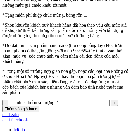
hưởng mức giá chiếc khấu tốt nhất
*Tặng miễn phí thiệp chúc mừng, băng rôn,...
*Shop khuyến khích quý khách hàng đặt hoa theo yêu cầu mức giá,
để shop tự thiết kế những sản phẩm độc đáo, mới lạ vừa tận dụng
được những loại hoa đẹp theo mùa vừa ít đụng hàng
*Do đặt thù là sản phẩm handmade (thủ công bằng tay) Hoa tươi
thành phẩm có thể gần giống với mẫu 90-95%-tùy thuộc vào thời
gian, mùa vụ, góc chụp ảnh và cảm nhận cái đẹp riêng của mỗi
khách hàng
*Trong một số trường hợp giao hoa gấp, hoặc các loại hoa không có
ở shop-Hoa tươi Nguyệt Hỷ sẽ thay thế loại hoa gần tương tự về
phẩm chất như: màu sắc, kiểu dáng, giá trị .. để đáp ứng nhu cầu
cấp bách của khách hàng nhưng vẫn đảm bảo tính nghệ thuật của
sản phẩm
Thánh ca buồn số lượng
Thêm vào giỏ hàng
chat zalo
chat facebook
Mô tả