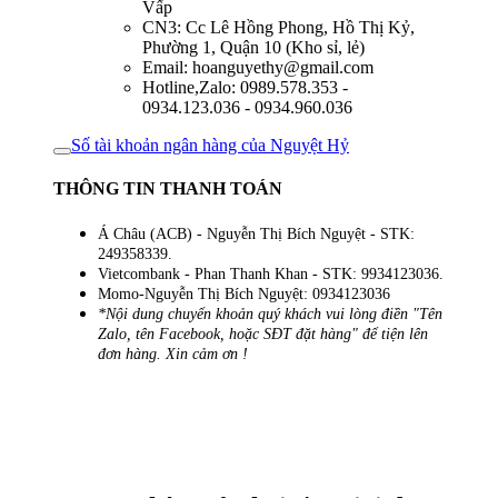
Vấp
CN3: Cc Lê Hồng Phong, Hồ Thị Kỷ,
Phường 1, Quận 10 (Kho sỉ, lẻ)
Email: hoanguyethy@gmail.com
Hotline,Zalo: 0989.578.353 -
0934.123.036 - 0934.960.036
Số tài khoản ngân hàng của Nguyệt Hỷ
THÔNG TIN THANH TOÁN
Á Châu (ACB) - Nguyễn Thị Bích Nguyệt - STK:
249358339.
Vietcombank - Phan Thanh Khan - STK: 9934123036.
Momo-Nguyễn Thị Bích Nguyệt: 0934123036
*Nội dung chuyển khoản quý khách vui lòng điền "Tên
Zalo, tên Facebook, hoặc SĐT đặt hàng" để tiện lên
đơn hàng. Xin cảm ơn !