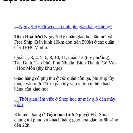
Nguyệt Hỷ Flowers có tính phí giao hàng không?
Tiệm
Hoa tươi
Nguyệt Hỷ nhận giao hoa tận nơi và
Free Ship (Bán kính 10km đơn trên 500k) ở các quận
của TPHCM như:
Quận 1, 3, 4, 5, 6, 8, 10, 11, quận 12 (tùy phường),
Tân Bình, Tân Phú, Phú Nhuận, Bình Thạnh, Gò Vấp
- Hóc Môn (tùy khu vực)
Giao hàng có phụ thu ở các quận còn lại, phí ship tùy
thuộc vào mức độ xa gần tùy vào vị trí cụ thể khách
hàng cần giao hoa
Thời gian làm việc ở Shop hoa từ mấy giờ đến mấy
giờ ?
Khi mua hàng ở
Tiệm hoa tươi
Nguyệt Hỷ, Shop
chúng tôi phục vụ khách hàng giao hoa giao từ 6h sáng
đến 22h.