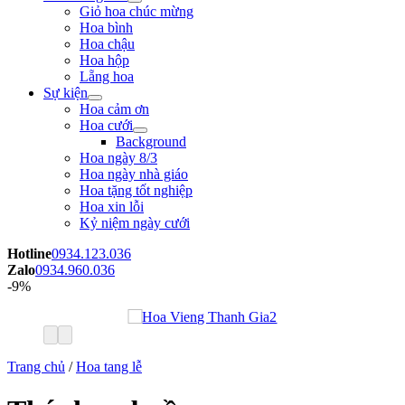
Giỏ hoa chúc mừng
Hoa bình
Hoa chậu
Hoa hộp
Lẵng hoa
Sự kiện
Hoa cảm ơn
Hoa cưới
Background
Hoa ngày 8/3
Hoa ngày nhà giáo
Hoa tặng tốt nghiệp
Hoa xin lỗi
Kỷ niệm ngày cưới
Hotline
0934.123.036
Zalo
0934.960.036
-9%
Trang chủ
/
Hoa tang lễ