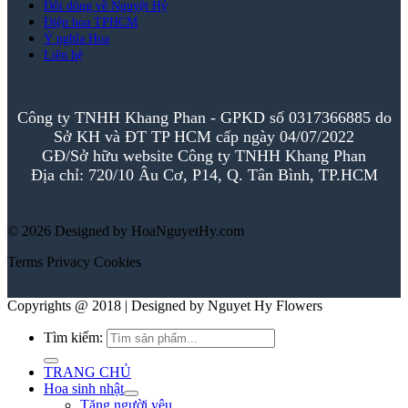
Đôi dòng về Nguyệt Hỷ
Điện hoa TPHCM
Ý nghĩa Hoa
Liên hệ
Công ty TNHH Khang Phan - GPKD số 0317366885 do
Sở KH và ĐT TP HCM cấp ngày 04/07/2022
GĐ/Sở hữu website Công ty TNHH Khang Phan
Địa chỉ: 720/10 Âu Cơ, P14, Q. Tân Bình, TP.HCM
© 2026 Designed by HoaNguyetHy.com
Terms
Privacy
Cookies
Copyrights @ 2018 | Designed by Nguyet Hy Flowers
Tìm kiếm:
TRANG CHỦ
Hoa sinh nhật
Tặng người yêu