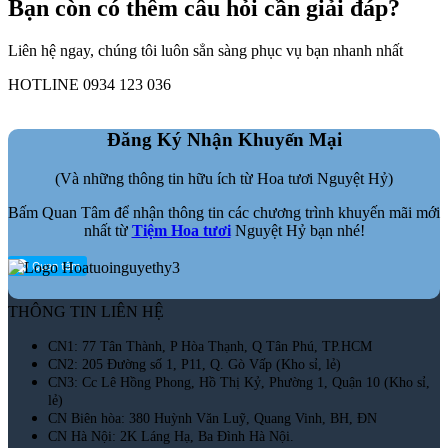
Bạn còn có thêm câu hỏi cần giải đáp?
Liên hệ ngay, chúng tôi luôn sẳn sàng phục vụ bạn nhanh nhất
HOTLINE 0934 123 036
Đăng Ký Nhận Khuyến Mại
(Và những thông tin hữu ích từ Hoa tươi Nguyệt Hỷ)
Bấm Quan Tâm để nhận thông tin các chương trình khuyến mãi mới
nhất từ
Tiệm Hoa tươi
Nguyệt Hỷ bạn nhé!
THÔNG TIN LIÊN HỆ
CN1: 77 Tân Thành, P Hòa Thạnh, Q Tân Phú, TP.HCM
CN2: 205 Đường số 1, P11, Q. Gò Vấp (Kho sỉ, lẻ)
CN3: Cc Lê Hồng Phong, Hồ Thị Kỷ, Phường 1, Quận 10 (Kho sỉ,
lẻ)
CN Biên hòa: 380 Huỳnh Văn Luỹ, Quang Vinh, BH, ĐN
CN Hà Nội: 2K Láng Hạ, Ba Đình Hà Nội.