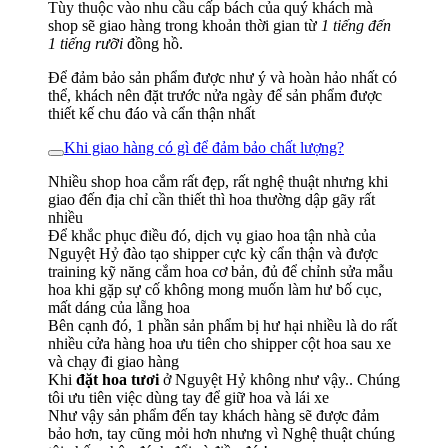
Tùy thuộc vào nhu cầu cấp bách của quý khách mà
shop sẽ giao hàng trong khoản thời gian từ
1 tiếng đến
1 tiếng rưỡi
đồng hồ.
Để đảm bảo sản phẩm được như ý và hoàn hảo nhất có
thể, khách nên đặt trước nửa ngày để sản phẩm được
thiết kế chu đáo và cẩn thận nhất
Khi giao hàng có gì để đảm bảo chất lượng?
Nhiều shop hoa cắm rất đẹp, rất nghệ thuật nhưng khi
giao đến địa chỉ cần thiết thì hoa thường dập gãy rất
nhiều
Để khắc phục điều đó, dịch vụ giao hoa tận nhà của
Nguyệt Hỷ đào tạo shipper cực kỳ cẩn thận và được
training kỹ năng cắm hoa cơ bản, đủ để chỉnh sửa mẫu
hoa khi gặp sự cố không mong muốn làm hư bố cục,
mất dáng của lẵng hoa
Bên cạnh đó, 1 phần sản phẩm bị hư hại nhiều là do rất
nhiều cửa hàng hoa ưu tiên cho shipper cột hoa sau xe
và chạy đi giao hàng
Khi
đặt hoa tươi
ở Nguyệt Hỷ không như vậy.. Chúng
tôi ưu tiên việc dùng tay để giữ hoa và lái xe
Như vậy sản phẩm đến tay khách hàng sẽ được đảm
bảo hơn, tay cũng mỏi hơn nhưng vì Nghệ thuật chúng