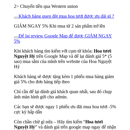
2> Chuyển tiền qua Western union
Khách hàng quen đặt mua hoa tươi được ưu dãi gì ?
GIẢM NGAY 5% Khi mua từ 2 sản phẩm trở lên
Để lại review Google Map để được GIẢM NGAY
5%
Khi khách hàng tìm kiếm với cụm từ khóa:
Hoa tươi
Nguyệt Hỷ
trên Google Map và để lại đánh giá 5* (5
sao) mua sắm của mình trên website của Hoa Nguyệt
Hỷ
Khách hàng sẽ được tặng kèm 1 phiếu mua hàng giảm
giá 5% cho đơn hàng tiếp theo
Chỉ cần để lại đánh giá khách quan nhất, sau đó chụp
ảnh màn hình gửi cho admin.
Các bạn sẽ được ngay 1 phiếu ưu đãi mua hoa tươi -5%
cực kỳ hấp dẫn
Còn chần chừ gì nửa – Hãy tìm kiếm “
Hoa tươi
Nguyệt Hỷ
” và đánh giá trên google map ngay để nhận