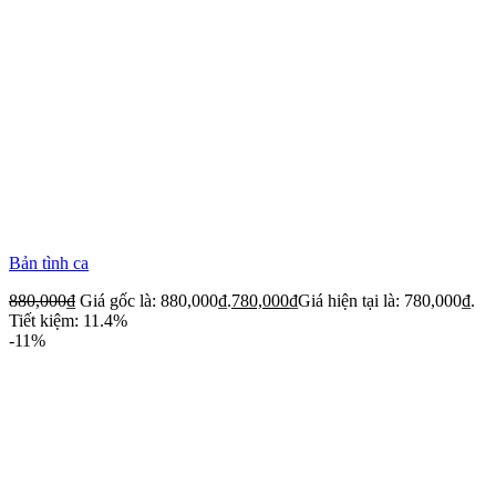
Bản tình ca
880,000
₫
Giá gốc là: 880,000₫.
780,000
₫
Giá hiện tại là: 780,000₫.
Tiết kiệm: 11.4%
-11%