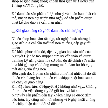
shop sẽ giao hàng trong khoản thời gian từ
1 tiếng đến
1 tiếng rưỡi
đồng hồ.
Để đảm bảo sản phẩm được như ý và hoàn hảo nhất có
thể, khách nên đặt trước nửa ngày để sản phẩm được
thiết kế chu đáo và cẩn thận nhất
Khi giao hàng có gì để đảm bảo chất lượng?
Nhiều shop hoa cắm rất đẹp, rất nghệ thuật nhưng khi
giao đến địa chỉ cần thiết thì hoa thường dập gãy rất
nhiều
Để khắc phục điều đó, dịch vụ giao hoa tận nhà của
Nguyệt Hỷ đào tạo shipper cực kỳ cẩn thận và được
training kỹ năng cắm hoa cơ bản, đủ để chỉnh sửa mẫu
hoa khi gặp sự cố không mong muốn làm hư bố cục,
mất dáng của lẵng hoa
Bên cạnh đó, 1 phần sản phẩm bị hư hại nhiều là do rất
nhiều cửa hàng hoa ưu tiên cho shipper cột hoa sau xe
và chạy đi giao hàng
Khi
đặt hoa tươi
ở Nguyệt Hỷ không như vậy.. Chúng
tôi ưu tiên việc dùng tay để giữ hoa và lái xe
Như vậy sản phẩm đến tay khách hàng sẽ được đảm
bảo hơn, tay cũng mỏi hơn nhưng vì Nghệ thuật chúng
tôi chấp nhận đánh đổi vì điều đó !