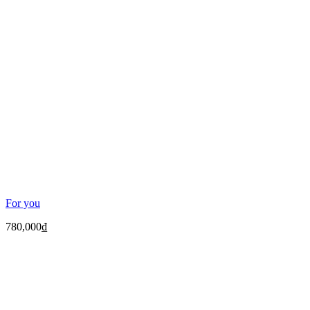
For you
780,000
₫