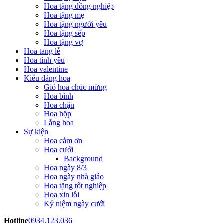
Hoa tặng đồng nghiệp
Hoa tặng mẹ
Hoa tặng người yêu
Hoa tặng sếp
Hoa tặng vợ
Hoa tang lễ
Hoa tình yêu
Hoa valentine
Kiểu dáng hoa
Giỏ hoa chúc mừng
Hoa bình
Hoa chậu
Hoa hộp
Lẵng hoa
Sự kiện
Hoa cảm ơn
Hoa cưới
Background
Hoa ngày 8/3
Hoa ngày nhà giáo
Hoa tặng tốt nghiệp
Hoa xin lỗi
Kỷ niệm ngày cưới
Hotline
0934.123.036