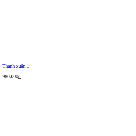
Thanh xuân 1
980,000
₫