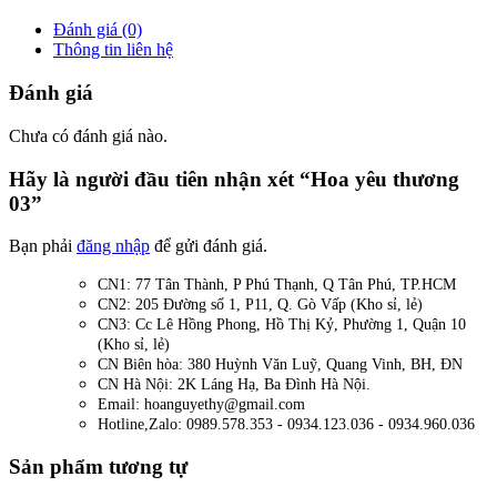
Đánh giá (0)
Thông tin liên hệ
Đánh giá
Chưa có đánh giá nào.
Hãy là người đầu tiên nhận xét “Hoa yêu thương
03”
Bạn phải
đăng nhập
để gửi đánh giá.
CN1: 77 Tân Thành, P Phú Thạnh, Q Tân Phú, TP.HCM
CN2: 205 Đường số 1, P11, Q. Gò Vấp (Kho sỉ, lẻ)
CN3: Cc Lê Hồng Phong, Hồ Thị Kỷ, Phường 1, Quận 10
(Kho sỉ, lẻ)
CN Biên hòa: 380 Huỳnh Văn Luỹ, Quang Vinh, BH, ĐN
CN Hà Nội: 2K Láng Hạ, Ba Đình Hà Nội.
Email: hoanguyethy@gmail.com
Hotline,Zalo: 0989.578.353 - 0934.123.036 - 0934.960.036
Sản phẩm tương tự