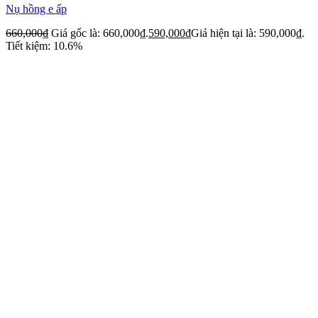
Nụ hồng e ấp
660,000
₫
Giá gốc là: 660,000₫.
590,000
₫
Giá hiện tại là: 590,000₫.
Tiết kiệm: 10.6%