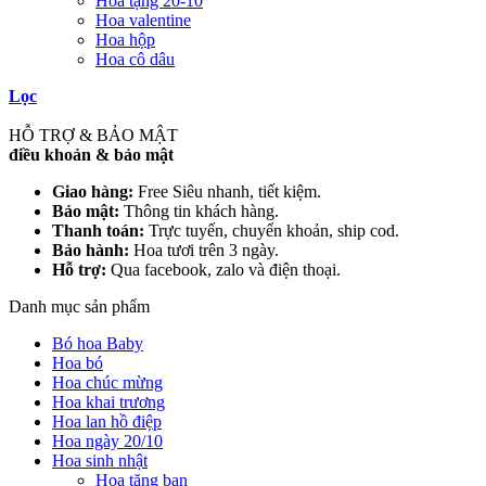
Hoa tặng 20-10
Hoa valentine
Hoa hộp
Hoa cô dâu
Lọc
HỖ TRỢ & BẢO MẬT
điều khoản & bảo mật
Giao hàng:
Free Siêu nhanh, tiết kiệm.
Bảo mật:
Thông tin khách hàng.
Thanh toán:
Trực tuyến, chuyển khoản, ship cod.
Bảo hành:
Hoa tươi trên 3 ngày.
Hỗ trợ:
Qua facebook, zalo và điện thoại.
Danh mục sản phẩm
Bó hoa Baby
Hoa bó
Hoa chúc mừng
Hoa khai trương
Hoa lan hồ điệp
Hoa ngày 20/10
Hoa sinh nhật
Hoa tặng bạn