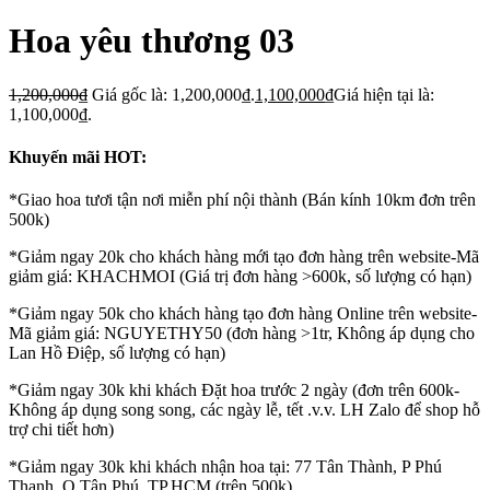
Hoa yêu thương 03
1,200,000
₫
Giá gốc là: 1,200,000₫.
1,100,000
₫
Giá hiện tại là:
1,100,000₫.
Khuyến mãi HOT:
*Giao hoa tươi tận nơi miễn phí nội thành (Bán kính 10km đơn trên
500k)
*Giảm ngay 20k cho khách hàng mới tạo đơn hàng trên website-Mã
giảm giá: KHACHMOI (Giá trị đơn hàng >600k, số lượng có hạn)
*Giảm ngay 50k cho khách hàng tạo đơn hàng Online trên website-
Mã giảm giá: NGUYETHY50 (đơn hàng >1tr, Không áp dụng cho
Lan Hồ Điệp, số lượng có hạn)
*Giảm ngay 30k khi khách Đặt hoa trước 2 ngày (đơn trên 600k-
Không áp dụng song song, các ngày lễ, tết .v.v. LH Zalo để shop hỗ
trợ chi tiết hơn)
*Giảm ngay 30k khi khách nhận hoa tại: 77 Tân Thành, P Phú
Thạnh, Q Tân Phú, TP.HCM (trên 500k)