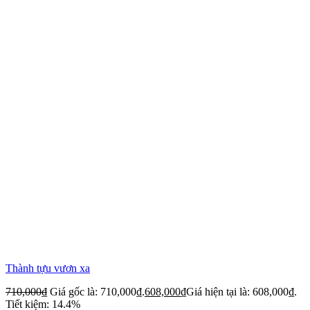
Thành tựu vươn xa
710,000
₫
Giá gốc là: 710,000₫.
608,000
₫
Giá hiện tại là: 608,000₫.
Tiết kiệm: 14.4%