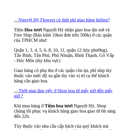
Nguyệt Hỷ Flowers có tính phí giao hàng không?
Tiệm
Hoa tươi
Nguyệt Hỷ nhận giao hoa tận nơi và
Free Ship (Bán kính 10km đơn trên 500k) ở các quận
của TPHCM như:
Quận 1, 3, 4, 5, 6, 8, 10, 11, quận 12 (tùy phường),
Tân Bình, Tân Phú, Phú Nhuận, Bình Thạnh, Gò Vấp
- Hóc Môn (tùy khu vực)
Giao hàng có phụ thu ở các quận còn lại, phí ship tùy
thuộc vào mức độ xa gần tùy vào vị trí cụ thể khách
hàng cần giao hoa
Thời gian làm việc ở Shop hoa từ mấy giờ đến mấy
giờ ?
Khi mua hàng ở
Tiệm hoa tươi
Nguyệt Hỷ, Shop
chúng tôi phục vụ khách hàng giao hoa giao từ 6h sáng
đến 22h.
Tùy thuộc vào nhu cầu cấp bách của quý khách mà