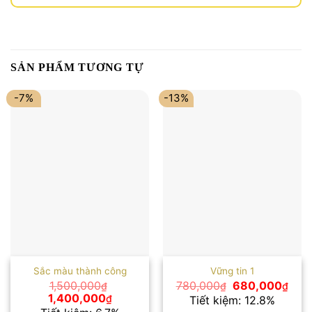
SẢN PHẨM TƯƠNG TỰ
-7%
-13%
Sắc màu thành công
Vững tin 1
Giá
Giá
1,500,000
780,000
680,000
₫
₫
₫
gốc
hiện
Giá
Giá
1,400,000
₫
Tiết kiệm: 12.8%
là:
tại
gốc
hiện