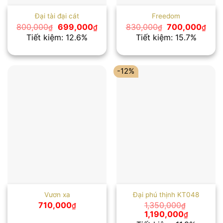
Đại tài đại cát
Freedom
Giá
Giá
Giá
Giá
800,000
699,000
830,000
700,000
₫
₫
₫
₫
gốc
hiện
gốc
hiện
Tiết kiệm: 12.6%
Tiết kiệm: 15.7%
là:
tại
là:
tại
800,000₫.
là:
830,000₫.
là:
699,000₫.
700,
-12%
Vươn xa
Đại phú thịnh KT048
710,000
1,350,000
₫
₫
Giá
Giá
1,190,000
₫
gốc
hiện