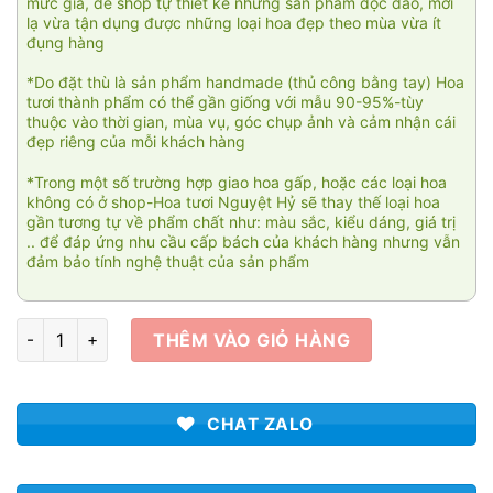
mức giá, để shop tự thiết kế những sản phẩm độc đáo, mới
lạ vừa tận dụng được những loại hoa đẹp theo mùa vừa ít
đụng hàng
*Do đặt thù là sản phẩm handmade (thủ công bằng tay) Hoa
tươi thành phẩm có thể gần giống với mẫu 90-95%-tùy
thuộc vào thời gian, mùa vụ, góc chụp ảnh và cảm nhận cái
đẹp riêng của mỗi khách hàng
*Trong một số trường hợp giao hoa gấp, hoặc các loại hoa
không có ở shop-Hoa tươi Nguyệt Hỷ sẽ thay thế loại hoa
gần tương tự về phẩm chất như: màu sắc, kiểu dáng, giá trị
.. để đáp ứng nhu cầu cấp bách của khách hàng nhưng vẫn
đảm bảo tính nghệ thuật của sản phẩm
Giỏ hoa Tulip 039 số lượng
THÊM VÀO GIỎ HÀNG
CHAT ZALO