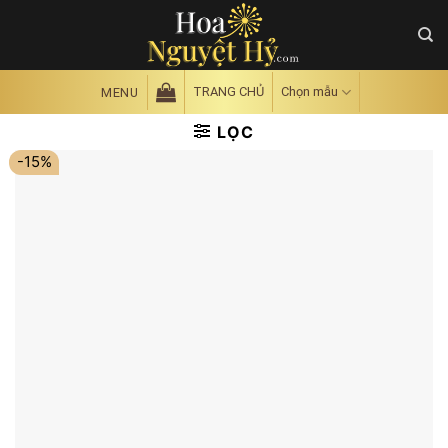
Skip
to
content
TRANG CHỦ
Chọn mẫu
MENU
LỌC
-15%