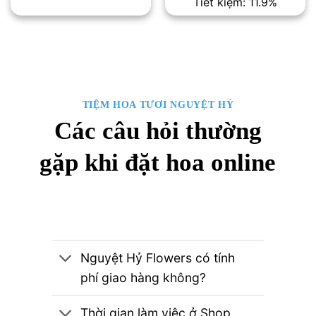
Tiết kiệm: 11.9%
là:
tại
1,350,000₫.
là:
1,190,000
TIỆM HOA TƯƠI NGUYỆT HỶ
Các câu hỏi thường
gặp khi đặt hoa online
Nguyệt Hỷ Flowers có tính
phí giao hàng không?
Thời gian làm việc ở Shop