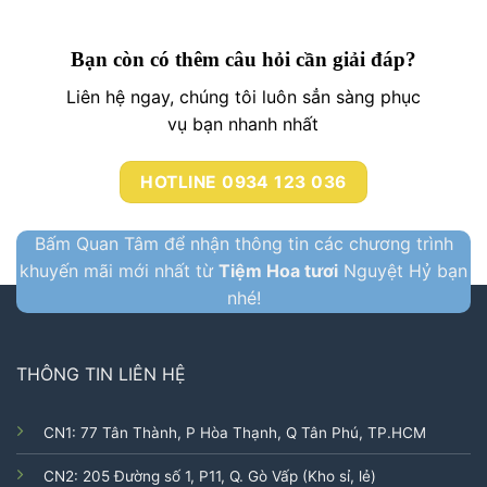
Bạn còn có thêm câu hỏi cần giải đáp?
Liên hệ ngay, chúng tôi luôn sẳn sàng phục
vụ bạn nhanh nhất
HOTLINE 0934 123 036
Bấm Quan Tâm để nhận thông tin các chương trình
khuyến mãi mới nhất từ
Tiệm Hoa tươi
Nguyệt Hỷ bạn
nhé!
THÔNG TIN LIÊN HỆ
CN1: 77 Tân Thành, P Hòa Thạnh, Q Tân Phú, TP.HCM
CN2: 205 Đường số 1, P11, Q. Gò Vấp (Kho sỉ, lẻ)