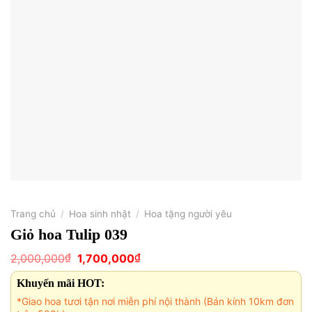
Trang chủ
/
Hoa sinh nhật
/
Hoa tặng người yêu
Giỏ hoa Tulip 039
Giá
Giá
₫
₫
2,000,000
1,700,000
gốc
hiện
là:
tại
Khuyến mãi HOT:
2,000,000₫.
là:
1,700,000₫.
*Giao hoa tươi tận nơi miễn phí nội thành (Bán kính 10km đơn