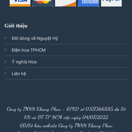
Giới thiệu
Đôi dòng về Nguyệt Hỷ
Điện hoa TPHCM
Ý nghĩa Hoa
Liên hệ
Công ty TNHH Khang Phan - GPKD số 0317366885 do Sở
KH và ĐT TP HCM cấp ngày 04/07/2022
GĐ/Sở hữu website Công ty TNHH Khang Phan