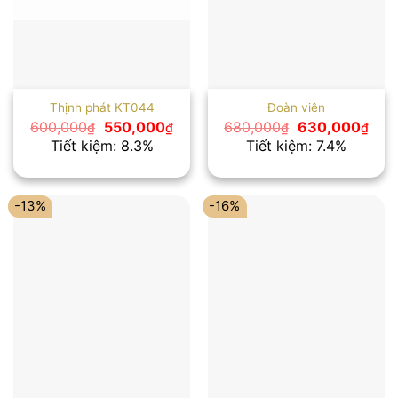
Thịnh phát KT044
Đoàn viên
Giá
Giá
Giá
Giá
600,000
550,000
680,000
630,000
₫
₫
₫
₫
gốc
hiện
gốc
hiện
Tiết kiệm: 8.3%
Tiết kiệm: 7.4%
là:
tại
là:
tại
600,000₫.
là:
680,000₫.
là:
550,000₫.
630
-13%
-16%