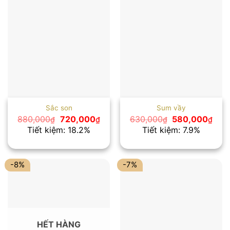
Sắc son
Sum vầy
Giá
Giá
Giá
Giá
880,000
720,000
630,000
580,000
₫
₫
₫
₫
gốc
hiện
gốc
hiện
Tiết kiệm: 18.2%
Tiết kiệm: 7.9%
là:
tại
là:
tại
880,000₫.
là:
630,000₫.
là:
720,000₫.
580
-8%
-7%
HẾT HÀNG