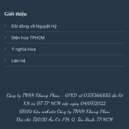
Giới thiệu
Đôi dòng về Nguyệt Hỷ
Điện hoa TPHCM
Ý nghĩa Hoa
Liên hệ
Công ty TNHH Khang Phan - GPKD số 0317366885 do Sở
KH và ĐT TP HCM cấp ngày 04/07/2022
GĐ/Sở hữu website Công ty TNHH Khang Phan
Địa chỉ: 720/10 Âu Cơ, P14, Q. Tân Bình, TP.HCM