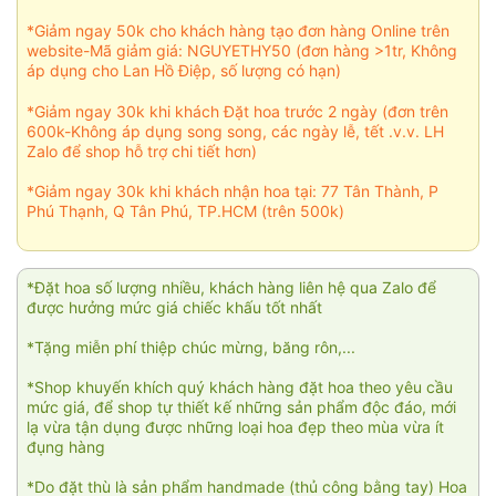
*Giảm ngay 50k cho khách hàng tạo đơn hàng Online trên
website-Mã giảm giá: NGUYETHY50 (đơn hàng >1tr, Không
áp dụng cho Lan Hồ Điệp, số lượng có hạn)
*Giảm ngay 30k khi khách Đặt hoa trước 2 ngày (đơn trên
600k-Không áp dụng song song, các ngày lễ, tết .v.v. LH
Zalo để shop hỗ trợ chi tiết hơn)
*Giảm ngay 30k khi khách nhận hoa tại: 77 Tân Thành, P
Phú Thạnh, Q Tân Phú, TP.HCM (trên 500k)
*Đặt hoa số lượng nhiều, khách hàng liên hệ qua Zalo để
được hưởng mức giá chiếc khấu tốt nhất
*Tặng miễn phí thiệp chúc mừng, băng rôn,...
*Shop khuyến khích quý khách hàng đặt hoa theo yêu cầu
mức giá, để shop tự thiết kế những sản phẩm độc đáo, mới
lạ vừa tận dụng được những loại hoa đẹp theo mùa vừa ít
đụng hàng
*Do đặt thù là sản phẩm handmade (thủ công bằng tay) Hoa