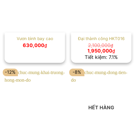
Vươn bình bay cao
Đại thành công HKT016
630,000
2,100,000
₫
₫
Giá
Giá
1,950,000
₫
gốc
hiện
Tiết kiệm: 7.1%
là:
tại
2,100,000₫.
là:
1,950,00
-12%
-8%
HẾT HÀNG