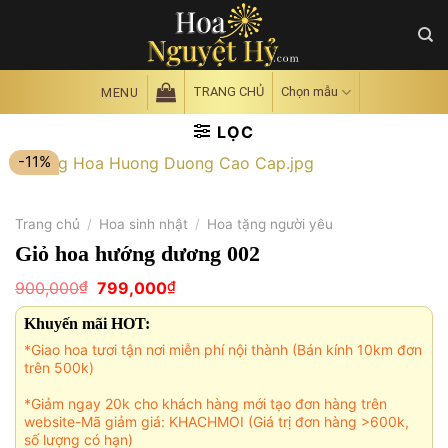
Skip
to
content
TRANG CHỦ
Chọn mẫu
MENU
LỌC
-11%
Trang chủ
/
Hoa sinh nhật
/
Hoa tặng người yêu
Giỏ hoa hướng dương 002
Giá
Giá
₫
₫
900,000
799,000
gốc
hiện
là:
tại
Khuyến mãi HOT:
900,000₫.
là:
799,000₫.
*Giao hoa tươi tận nơi miễn phí nội thành (Bán kính 10km đơn
trên 500k)
*Giảm ngay 20k cho khách hàng mới tạo đơn hàng trên
website-Mã giảm giá: KHACHMOI (Giá trị đơn hàng >600k,
số lượng có hạn)