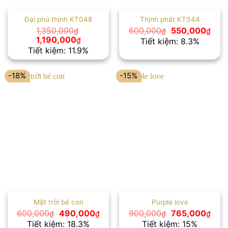
Đại phú thịnh KT048
Thịnh phát KT044
Giá
Giá
1,350,000
600,000
550,000
₫
₫
₫
gốc
hiện
Giá
Giá
1,190,000
₫
Tiết kiệm: 8.3%
là:
tại
gốc
hiện
Tiết kiệm: 11.9%
600,000₫.
là:
là:
tại
550,
1,350,000₫.
là:
1,190,000₫.
-18%
-15%
Mặt trời bé con
Purple love
Giá
Giá
Giá
Giá
600,000
490,000
900,000
765,000
₫
₫
₫
₫
gốc
hiện
gốc
hiện
Tiết kiệm: 18.3%
Tiết kiệm: 15%