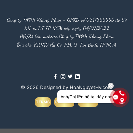
Công ty TNHH Khang Phan - GPKD số 0317366885 do Sở
KH và ĐT TP HCM cấp ngày 04/07/2022
GĐ/Sở hữu website Công ty TNHH Khang Phan
Địa chỉ: 720/10 Âu Cơ, P14, Q. Tân Bình, TP.HCM
© 2026 Designed by HoaNguyetHy.com
Anh/Chị liên hệ tại đây nhé
TERMS
PRIVACY
COOKIES