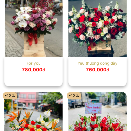
For you
Yêu thương đong đầy
780,000
760,000
₫
₫
-12%
-12%