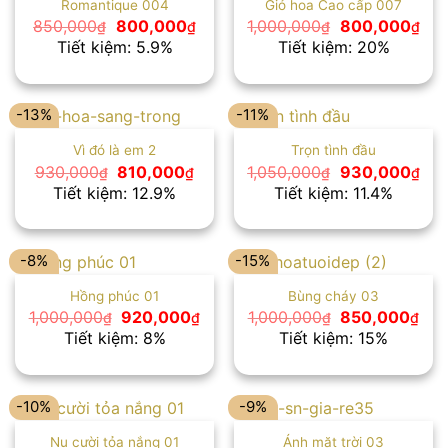
Romantique 004
Giỏ hoa Cao cấp 007
Giá
Giá
Giá
Giá
850,000
800,000
1,000,000
800,000
₫
₫
₫
₫
gốc
hiện
gốc
hiệ
Tiết kiệm: 5.9%
Tiết kiệm: 20%
là:
tại
là:
tại
850,000₫.
là:
1,000,000₫.
là:
800,000₫.
800
-13%
-11%
Vì đó là em 2
Trọn tình đầu
Giá
Giá
Giá
Giá
930,000
810,000
1,050,000
930,000
₫
₫
₫
₫
gốc
hiện
gốc
hiệ
Tiết kiệm: 12.9%
Tiết kiệm: 11.4%
là:
tại
là:
tại
930,000₫.
là:
1,050,000₫.
là:
810,000₫.
930
-8%
-15%
Hồng phúc 01
Bùng cháy 03
Giá
Giá
Giá
Giá
1,000,000
920,000
1,000,000
850,000
₫
₫
₫
₫
gốc
hiện
gốc
hiệ
Tiết kiệm: 8%
Tiết kiệm: 15%
là:
tại
là:
tại
1,000,000₫.
là:
1,000,000₫.
là:
920,000₫.
850
-10%
-9%
Nụ cười tỏa nắng 01
Ánh mặt trời 03