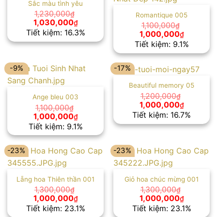
Sắc màu tình yêu
1,230,000
₫
Romantique 005
Giá
Giá
1,030,000
₫
1,100,000
₫
gốc
hiện
Tiết kiệm: 16.3%
Giá
Giá
1,000,000
₫
là:
tại
gốc
hiện
Tiết kiệm: 9.1%
1,230,000₫.
là:
là:
tại
1,030,000₫.
1,100,000₫.
là:
1,000,00
-9%
-17%
Beautiful memory 05
1,200,000
₫
Ange bleu 003
Giá
Giá
1,000,000
₫
1,100,000
₫
gốc
hiện
Tiết kiệm: 16.7%
Giá
Giá
1,000,000
₫
là:
tại
gốc
hiện
Tiết kiệm: 9.1%
1,200,000₫.
là:
là:
tại
1,000,00
1,100,000₫.
là:
1,000,000₫.
-23%
-23%
Lẵng hoa Thiên thần 001
Giỏ hoa chúc mừng 001
1,300,000
1,300,000
₫
₫
Giá
Giá
Giá
Giá
1,000,000
1,000,000
₫
₫
gốc
hiện
gốc
hiện
Tiết kiệm: 23.1%
Tiết kiệm: 23.1%
là:
tại
là:
tại