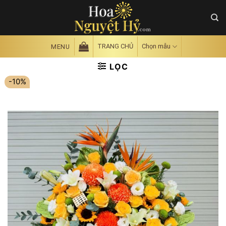
Skip
to
content
TRANG CHỦ
Chọn mẫu
MENU
LỌC
-10%