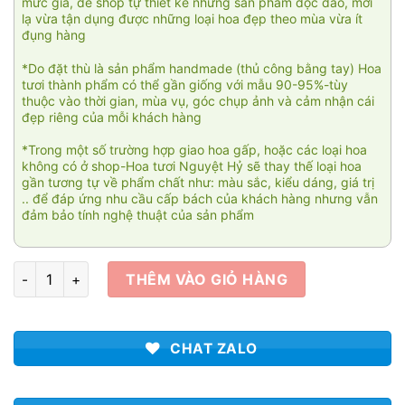
mức giá, để shop tự thiết kế những sản phẩm độc đáo, mới
lạ vừa tận dụng được những loại hoa đẹp theo mùa vừa ít
đụng hàng
*Do đặt thù là sản phẩm handmade (thủ công bằng tay) Hoa
tươi thành phẩm có thể gần giống với mẫu 90-95%-tùy
thuộc vào thời gian, mùa vụ, góc chụp ảnh và cảm nhận cái
đẹp riêng của mỗi khách hàng
*Trong một số trường hợp giao hoa gấp, hoặc các loại hoa
không có ở shop-Hoa tươi Nguyệt Hỷ sẽ thay thế loại hoa
gần tương tự về phẩm chất như: màu sắc, kiểu dáng, giá trị
.. để đáp ứng nhu cầu cấp bách của khách hàng nhưng vẫn
đảm bảo tính nghệ thuật của sản phẩm
Freedom số lượng
THÊM VÀO GIỎ HÀNG
CHAT ZALO