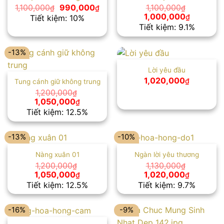
Giá
Giá
1,100,000
990,000
1,100,000
₫
₫
₫
gốc
hiện
Giá
Giá
1,000,000
₫
Tiết kiệm: 10%
là:
tại
gốc
hiện
Tiết kiệm: 9.1%
1,100,000₫.
là:
là:
tại
990,000₫.
1,100,000₫.
là:
1,000,00
-13%
Lời yêu đầu
1,020,000
₫
Tung cánh giữ không trung
1,200,000
₫
Giá
Giá
1,050,000
₫
gốc
hiện
Tiết kiệm: 12.5%
là:
tại
1,200,000₫.
là:
1,050,000₫.
-13%
-10%
Nàng xuân 01
Ngàn lời yêu thương
1,200,000
1,130,000
₫
₫
Giá
Giá
Giá
Giá
1,050,000
1,020,000
₫
₫
gốc
hiện
gốc
hiện
Tiết kiệm: 12.5%
Tiết kiệm: 9.7%
là:
tại
là:
tại
1,200,000₫.
là:
1,130,000₫.
là:
1,050,000₫.
1,020,00
-16%
-9%