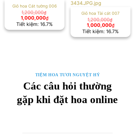
Giỏ hoa Cát tường 006
1,200,000
₫
Giỏ hoa Tài cát 007
Giá
Giá
1,000,000
₫
1,200,000
₫
gốc
hiện
Tiết kiệm: 16.7%
Giá
Giá
1,000,000
₫
là:
tại
gốc
hiện
Tiết kiệm: 16.7%
1,200,000₫.
là:
là:
tại
1,000,000₫.
1,200,000₫.
là:
1,000,00
TIỆM HOA TƯƠI NGUYỆT HỶ
Các câu hỏi thường
gặp khi đặt hoa online