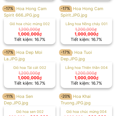
1,300,000₫.
là:
1,300,000₫.
là:
1,000,000₫.
1,000,00
-17%
-17%
Giỏ hoa chúc mừng 002
Lẵng hoa Nồng cháy 001
1,200,000
1,200,000
₫
₫
Giá
Giá
Giá
Giá
1,000,000
1,000,000
₫
₫
gốc
hiện
gốc
hiện
Tiết kiệm: 16.7%
Tiết kiệm: 16.7%
là:
tại
là:
tại
1,200,000₫.
là:
1,200,000₫.
là:
1,000,000₫.
1,000,00
-17%
-17%
Giỏ hoa Tài cát 002
Lẵng hoa Thiên thần 004
1,200,000
1,200,000
₫
₫
Giá
Giá
Giá
Giá
1,000,000
1,000,000
₫
₫
gốc
hiện
gốc
hiện
Tiết kiệm: 16.7%
Tiết kiệm: 16.7%
là:
tại
là:
tại
1,200,000₫.
là:
1,200,000₫.
là:
1,000,000₫.
1,000,00
-11%
-20%
Giỏ hoa sen 002
Giỏ hoa chúc mừng 004