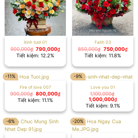
Xinh tươi 01
Faith 03
Giá
Giá
Giá
Giá
900,000
790,000
850,000
750,000
₫
₫
₫
₫
gốc
hiện
gốc
hiện
Tiết kiệm: 12.2%
Tiết kiệm: 11.8%
là:
tại
là:
tại
900,000₫.
là:
850,000₫.
là:
790,000₫.
750,
-11%
-9%
Fire of love 007
Love you 01
Giá
Giá
900,000
800,000
1,100,000
₫
₫
₫
gốc
hiện
Giá
Giá
1,000,000
₫
Tiết kiệm: 11.1%
là:
tại
gốc
hiện
Tiết kiệm: 9.1%
900,000₫.
là:
là:
tại
800,000₫.
1,100,000₫.
là:
1,000,00
-6%
-20%