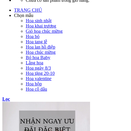
Chưa có sản phẩm trong giỏ hàng.
TRANG CHỦ
Chọn mẫu
Hoa sinh nhật
Hoa khai trương
Giỏ hoa chúc mừng
Hoa bó
Hoa tang lễ
Hoa lan hồ điệp
Hoa chúc mừng
Bó hoa Baby
Lẵng hoa
Hoa ngày 8/3
Hoa tặng 20-10
Hoa valentine
Hoa hộp
Hoa cô dâu
Lọc