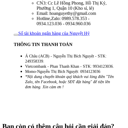
CN3: Cc Lê Hồng Phong, Hồ Thị Kỷ,
Phường 1, Quận 10 (Kho sỉ, lẻ)
Email: hoanguyethy@gmail.com
Hotline,Zalo: 0989.578.353 -
0934.123.036 - 0934.960.036
Số tài khoản ngân hàng của Nguyệt Hỷ
THÔNG TIN THANH TOÁN
Á Châu (ACB) - Nguyễn Thị Bích Nguyệt - STK:
249358339.
Vietcombank - Phan Thanh Khan - STK: 9934123036.
Momo-Nguyễn Thị Bích Nguyệt: 0934123036
*Nội dung chuyển khoản quý khách vui lòng điền "Tên
Zalo, tên Facebook, hoặc SĐT đặt hàng" để tiện lên
đơn hàng. Xin cảm ơn !
Bạn còn có thêm câu hỏi cần giải đáp?