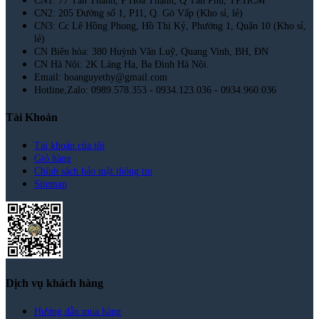
CN1: 77 Tân Thành, P Hòa Thạnh, Q Tân Phú, TP.HCM
CN2: 205 Đường số 1, P11, Q. Gò Vấp (Kho sỉ, lẻ)
CN3: Cc Lê Hồng Phong, Hồ Thị Kỷ, Phường 1, Quận 10 (Kho sỉ,
lẻ)
CN Biên hòa: 380 Huỳnh Văn Luỹ, Quang Vinh, BH, ĐN
CN Hà Nội: 2K Láng Hạ, Ba Đình Hà Nội.
Email: hoanguyethy@gmail.com
Hotline,Zalo: 0989.578.353 - 0934.123.036 - 0934.960.036
Tài Khoản
Tài khoản của tôi
Giỏ hàng
Chính sách bảo mật thông tin
Sitemap
Dịch vụ khách hàng
Hướng dẫn mua hàng