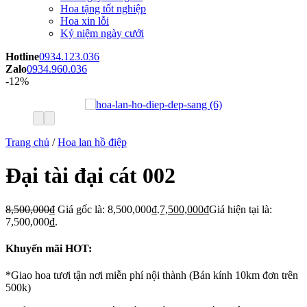
Hoa tặng tốt nghiệp
Hoa xin lỗi
Kỷ niệm ngày cưới
Hotline
0934.123.036
Zalo
0934.960.036
-12%
Trang chủ
/
Hoa lan hồ điệp
Đại tài đại cát 002
8,500,000
₫
Giá gốc là: 8,500,000₫.
7,500,000
₫
Giá hiện tại là:
7,500,000₫.
Khuyến mãi HOT:
*Giao hoa tươi tận nơi miễn phí nội thành (Bán kính 10km đơn trên
500k)