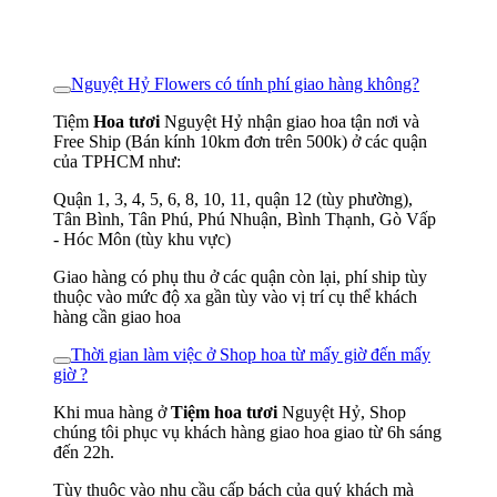
Nguyệt Hỷ Flowers có tính phí giao hàng không?
Tiệm
Hoa tươi
Nguyệt Hỷ nhận giao hoa tận nơi và
Free Ship (Bán kính 10km đơn trên 500k) ở các quận
của TPHCM như:
Quận 1, 3, 4, 5, 6, 8, 10, 11, quận 12 (tùy phường),
Tân Bình, Tân Phú, Phú Nhuận, Bình Thạnh, Gò Vấp
- Hóc Môn (tùy khu vực)
Giao hàng có phụ thu ở các quận còn lại, phí ship tùy
thuộc vào mức độ xa gần tùy vào vị trí cụ thể khách
hàng cần giao hoa
Thời gian làm việc ở Shop hoa từ mấy giờ đến mấy
giờ ?
Khi mua hàng ở
Tiệm hoa tươi
Nguyệt Hỷ, Shop
chúng tôi phục vụ khách hàng giao hoa giao từ 6h sáng
đến 22h.
Tùy thuộc vào nhu cầu cấp bách của quý khách mà