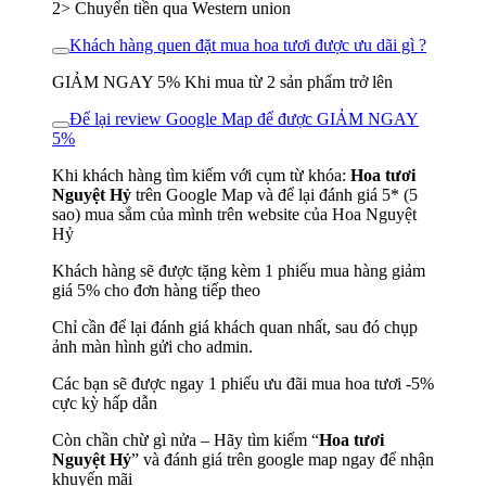
2> Chuyển tiền qua Western union
Khách hàng quen đặt mua hoa tươi được ưu dãi gì ?
GIẢM NGAY 5% Khi mua từ 2 sản phẩm trở lên
Để lại review Google Map để được GIẢM NGAY
5%
Khi khách hàng tìm kiếm với cụm từ khóa:
Hoa tươi
Nguyệt Hỷ
trên Google Map và để lại đánh giá 5* (5
sao) mua sắm của mình trên website của Hoa Nguyệt
Hỷ
Khách hàng sẽ được tặng kèm 1 phiếu mua hàng giảm
giá 5% cho đơn hàng tiếp theo
Chỉ cần để lại đánh giá khách quan nhất, sau đó chụp
ảnh màn hình gửi cho admin.
Các bạn sẽ được ngay 1 phiếu ưu đãi mua hoa tươi -5%
cực kỳ hấp dẫn
Còn chần chừ gì nửa – Hãy tìm kiếm “
Hoa tươi
Nguyệt Hỷ
” và đánh giá trên google map ngay để nhận
khuyến mãi