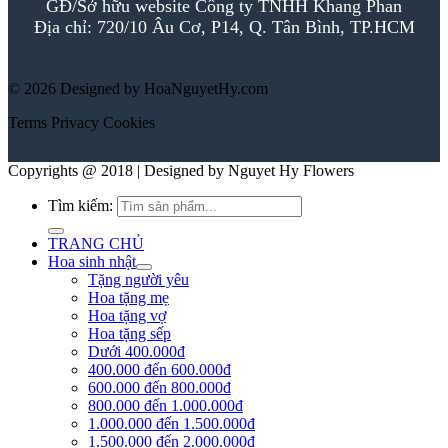
GĐ/Sở hữu website Công ty TNHH Khang Phan
Địa chỉ: 720/10 Âu Cơ, P14, Q. Tân Bình, TP.HCM
© 2026 Designed by HoaNguyetHy.com
Terms
Privacy
Cookies
Copyrights @ 2018 | Designed by Nguyet Hy Flowers
Tìm kiếm:
TRANG CHỦ
Hoa sinh nhật
Tặng người yêu
Hoa tặng mẹ
Hoa tặng vợ
Hoa tặng sếp
Dưới 400.000đ
400.000 đến 600.000đ
600.000 đến 800.000đ
800.000 đến 1.000.000đ
1.000.000 đến 1.500.000đ
1.500.000 đến 2.000.000đ