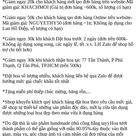
*Giảm ngay 20k cho khách hàng mới tạo đơn hàng trên website-Mã
giảm giá: KHACHMOI (Giá trị đơn hàng >600k, số lượng có hạn)
*Giảm ngay 50k cho khách hàng tạo đơn hàng Online trên website-
Mã giảm giá: NGUYETHY50 (đơn hàng >1tr, Không áp dụng cho
Lan Hồ Điệp, số lượng có hạn)
*Giảm ngay 30k khi khách Đặt hoa trước 2 ngày (đơn trên 600k-
Không áp dụng song song, các ngày lễ, tết .v.v. LH Zalo để shop hỗ
trợ chi tiết hơn)
*Giảm ngay 30k khi khách nhận hoa tại: 77 Tân Thành, P Phú
Thạnh, Q Tân Phú, TP.HCM (trên 500k)
*Đặt hoa số lượng nhiều, khách hàng liên hệ qua Zalo để được
hưởng mức giá chiếc khấu tốt nhất
*Tặng miễn phí thiệp chúc mừng, băng rôn,...
*Shop khuyến khích quý khách hàng đặt hoa theo yêu cầu mức giá,
để shop tự thiết kế những sản phẩm độc đáo, mới lạ vừa tận dụng
được những loại hoa đẹp theo mùa vừa ít đụng hàng
*Do đặt thù là sản phẩm handmade (thủ công bằng tay) Hoa tươi
thành phẩm có thể gần giống với mẫu 90-95%-tùy thuộc vào thời
gian, mùa vụ, góc chụp ảnh và cảm nhận cái đẹp riêng của mỗi