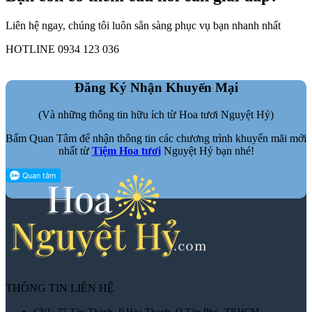
Liên hệ ngay, chúng tôi luôn sẳn sàng phục vụ bạn nhanh nhất
HOTLINE 0934 123 036
Đăng Ký Nhận Khuyến Mại
(Và những thông tin hữu ích từ Hoa tươi Nguyệt Hỷ)
Bấm Quan Tâm để nhận thông tin các chương trình khuyến mãi mới
nhất từ
Tiệm Hoa tươi
Nguyệt Hỷ bạn nhé!
THÔNG TIN LIÊN HỆ