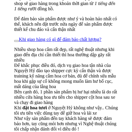
shop sẽ giao hàng trong khoản thời gian từ
1 tiếng đến
1 tiếng rưỡi
đồng hồ.
Để đảm bảo sản phẩm được như ý và hoàn hảo nhất có
thể, khách nên đặt trước nửa ngày để sản phẩm được
thiết kế chu đáo và cẩn thận nhất
Khi giao hàng có gì để đảm bảo chất lượng?
Nhiều shop hoa cắm rất đẹp, rất nghệ thuật nhưng khi
giao đến địa chỉ cần thiết thì hoa thường dập gãy rất
nhiều
Để khắc phục điều đó, dịch vụ giao hoa tận nhà của
Nguyệt Hỷ đào tạo shipper cực kỳ cẩn thận và được
training kỹ năng cắm hoa cơ bản, đủ để chỉnh sửa mẫu
hoa khi gặp sự cố không mong muốn làm hư bố cục,
mất dáng của lẵng hoa
Bên cạnh đó, 1 phần sản phẩm bị hư hại nhiều là do rất
nhiều cửa hàng hoa ưu tiên cho shipper cột hoa sau xe
và chạy đi giao hàng
Khi
đặt hoa tươi
ở Nguyệt Hỷ không như vậy.. Chúng
tôi ưu tiên việc dùng tay để giữ hoa và lái xe
Như vậy sản phẩm đến tay khách hàng sẽ được đảm
bảo hơn, tay cũng mỏi hơn nhưng vì Nghệ thuật chúng
tôi chấp nhận đánh đổi vì điều đó !