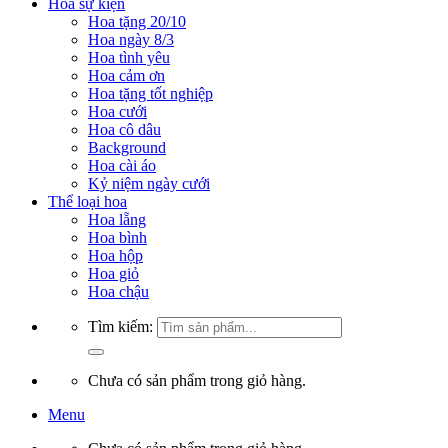
Hoa sự kiện
Hoa tặng 20/10
Hoa ngày 8/3
Hoa tình yêu
Hoa cảm ơn
Hoa tặng tốt nghiệp
Hoa cưới
Hoa cô dâu
Background
Hoa cài áo
Kỷ niệm ngày cưới
Thể loại hoa
Hoa lẵng
Hoa bình
Hoa hộp
Hoa giỏ
Hoa chậu
Tìm kiếm:
Chưa có sản phẩm trong giỏ hàng.
Menu