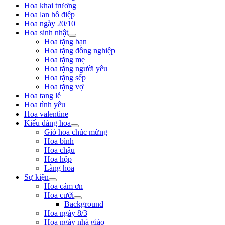
Hoa khai trương
Hoa lan hồ điệp
Hoa ngày 20/10
Hoa sinh nhật
Hoa tặng bạn
Hoa tặng đồng nghiệp
Hoa tặng mẹ
Hoa tặng người yêu
Hoa tặng sếp
Hoa tặng vợ
Hoa tang lễ
Hoa tình yêu
Hoa valentine
Kiểu dáng hoa
Giỏ hoa chúc mừng
Hoa bình
Hoa chậu
Hoa hộp
Lẵng hoa
Sự kiện
Hoa cảm ơn
Hoa cưới
Background
Hoa ngày 8/3
Hoa ngày nhà giáo