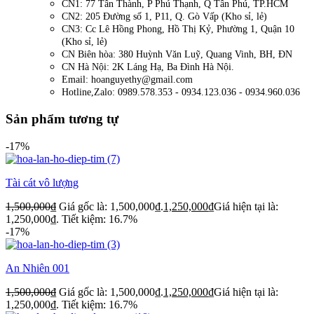
CN1: 77 Tân Thành, P Phú Thạnh, Q Tân Phú, TP.HCM
CN2: 205 Đường số 1, P11, Q. Gò Vấp (Kho sỉ, lẻ)
CN3: Cc Lê Hồng Phong, Hồ Thị Kỷ, Phường 1, Quận 10
(Kho sỉ, lẻ)
CN Biên hòa: 380 Huỳnh Văn Luỹ, Quang Vinh, BH, ĐN
CN Hà Nội: 2K Láng Hạ, Ba Đình Hà Nội.
Email: hoanguyethy@gmail.com
Hotline,Zalo: 0989.578.353 - 0934.123.036 - 0934.960.036
Sản phẩm tương tự
-17%
Tài cát vô lượng
1,500,000
₫
Giá gốc là: 1,500,000₫.
1,250,000
₫
Giá hiện tại là:
1,250,000₫.
Tiết kiệm: 16.7%
-17%
An Nhiên 001
1,500,000
₫
Giá gốc là: 1,500,000₫.
1,250,000
₫
Giá hiện tại là:
1,250,000₫.
Tiết kiệm: 16.7%