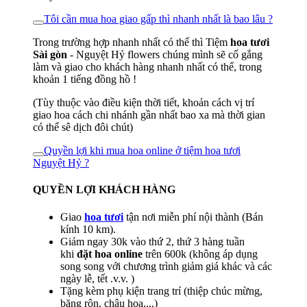
Tôi cần mua hoa giao gấp thì nhanh nhất là bao lâu ?
Trong trường hợp nhanh nhất có thể thì Tiệm
hoa tươi
Sài gòn
- Nguyệt Hỷ flowers chúng mình sẽ cố gắng
làm và giao cho khách hàng nhanh nhất có thể, trong
khoản 1 tiếng đồng hồ !
(Tùy thuộc vào điều kiện thời tiết, khoản cách vị trí
giao hoa cách chi nhánh gần nhất bao xa mà thời gian
có thể sê dịch đôi chút)
Quyền lợi khi mua hoa online ở tiệm hoa tươi
Nguyệt Hỷ ?
QUYỀN LỢI KHÁCH HÀNG
Giao
hoa tươi
tận nơi miễn phí nội thành (Bán
kính 10 km).
Giảm ngay 30k vào thứ 2, thứ 3 hàng tuần
khi
đặt hoa online
trên 600k (không áp dụng
song song với chương trình giảm giá khác và các
ngày lễ, tết .v.v. )
Tặng kèm phụ kiện trang trí (thiệp chúc mừng,
băng rôn, chậu hoa,...)