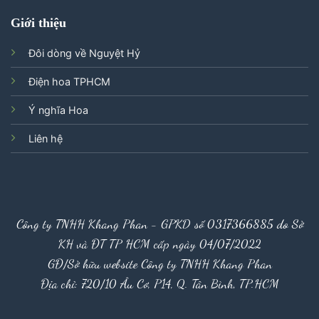
Giới thiệu
Đôi dòng về Nguyệt Hỷ
Điện hoa TPHCM
Ý nghĩa Hoa
Liên hệ
Công ty TNHH Khang Phan - GPKD số 0317366885 do Sở
KH và ĐT TP HCM cấp ngày 04/07/2022
GĐ/Sở hữu website Công ty TNHH Khang Phan
Địa chỉ: 720/10 Âu Cơ, P14, Q. Tân Bình, TP.HCM