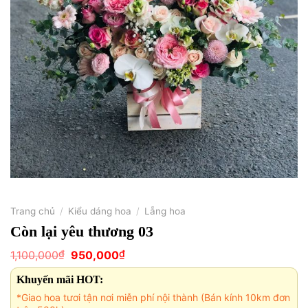
Trang chủ
/
Kiểu dáng hoa
/
Lẵng hoa
Còn lại yêu thương 03
Giá
Giá
₫
₫
1,100,000
950,000
gốc
hiện
là:
tại
Khuyến mãi HOT:
1,100,000₫.
là:
950,000₫.
*Giao hoa tươi tận nơi miễn phí nội thành (Bán kính 10km đơn