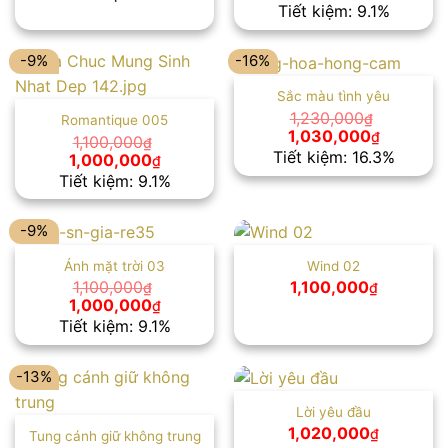
là:
tại
gốc
hiện
Tiết kiệm: 9.1%
1,000,000₫.
là:
là:
tại
920,000₫.
1,100,000₫.
là:
1,000,00
-9%
-16%
Sắc màu tình yêu
1,230,000
₫
Romantique 005
Giá
Giá
1,030,000
₫
1,100,000
₫
gốc
hiện
Tiết kiệm: 16.3%
Giá
Giá
1,000,000
₫
là:
tại
gốc
hiện
Tiết kiệm: 9.1%
1,230,000₫.
là:
là:
tại
1,030,00
1,100,000₫.
là:
1,000,000₫.
-9%
Ánh mặt trời 03
Wind 02
1,100,000
1,100,000
₫
₫
Giá
Giá
1,000,000
₫
gốc
hiện
Tiết kiệm: 9.1%
là:
tại
1,100,000₫.
là:
1,000,000₫.
-13%
Lời yêu đầu
1,020,000
₫
Tung cánh giữ không trung