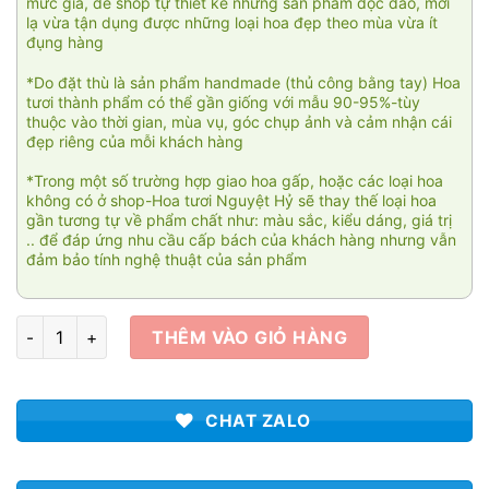
mức giá, để shop tự thiết kế những sản phẩm độc đáo, mới
lạ vừa tận dụng được những loại hoa đẹp theo mùa vừa ít
đụng hàng
*Do đặt thù là sản phẩm handmade (thủ công bằng tay) Hoa
tươi thành phẩm có thể gần giống với mẫu 90-95%-tùy
thuộc vào thời gian, mùa vụ, góc chụp ảnh và cảm nhận cái
đẹp riêng của mỗi khách hàng
*Trong một số trường hợp giao hoa gấp, hoặc các loại hoa
không có ở shop-Hoa tươi Nguyệt Hỷ sẽ thay thế loại hoa
gần tương tự về phẩm chất như: màu sắc, kiểu dáng, giá trị
.. để đáp ứng nhu cầu cấp bách của khách hàng nhưng vẫn
đảm bảo tính nghệ thuật của sản phẩm
Còn lại yêu thương 03 số lượng
THÊM VÀO GIỎ HÀNG
CHAT ZALO