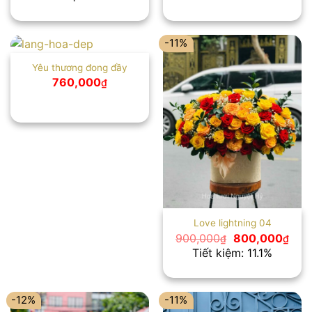
là:
tại
880,000₫.
là:
780,000₫.
-11%
Yêu thương đong đầy
760,000
₫
Love lightning 04
Giá
Giá
900,000
800,000
₫
₫
gốc
hiện
Tiết kiệm: 11.1%
là:
tại
900,000₫.
là:
800
-12%
-11%