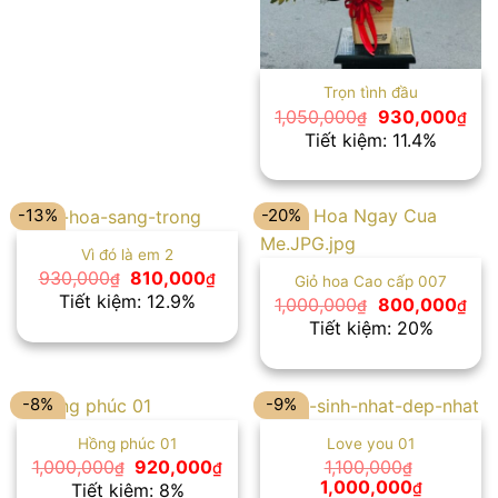
Trọn tình đầu
Giá
Giá
1,050,000
930,000
₫
₫
gốc
hiệ
Tiết kiệm: 11.4%
là:
tại
1,050,000₫.
là:
930
-13%
-20%
Vì đó là em 2
Giá
Giá
930,000
810,000
₫
₫
Giỏ hoa Cao cấp 007
gốc
hiện
Tiết kiệm: 12.9%
Giá
Giá
1,000,000
800,000
₫
₫
là:
tại
gốc
hiệ
Tiết kiệm: 20%
930,000₫.
là:
là:
tại
810,000₫.
1,000,000₫.
là:
800
-8%
-9%
Hồng phúc 01
Love you 01
Giá
Giá
1,000,000
920,000
1,100,000
₫
₫
₫
gốc
hiện
Giá
Giá
1,000,000
₫
Tiết kiệm: 8%