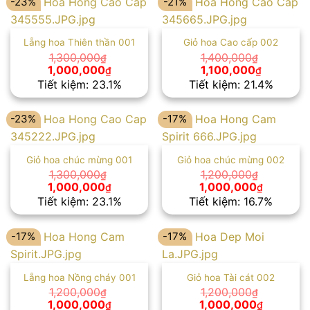
-23%
-21%
Lẵng hoa Thiên thần 001
Giỏ hoa Cao cấp 002
1,300,000
1,400,000
₫
₫
Giá
Giá
Giá
Giá
1,000,000
1,100,000
₫
₫
gốc
hiện
gốc
hiện
Tiết kiệm: 23.1%
Tiết kiệm: 21.4%
là:
tại
là:
tại
1,300,000₫.
là:
1,400,000₫.
là:
1,000,000₫.
1,100,000
-23%
-17%
Giỏ hoa chúc mừng 001
Giỏ hoa chúc mừng 002
1,300,000
1,200,000
₫
₫
Giá
Giá
Giá
Giá
1,000,000
1,000,000
₫
₫
gốc
hiện
gốc
hiện
Tiết kiệm: 23.1%
Tiết kiệm: 16.7%
là:
tại
là:
tại
1,300,000₫.
là:
1,200,000₫.
là:
1,000,000₫.
1,000,00
-17%
-17%
Lẵng hoa Nồng cháy 001
Giỏ hoa Tài cát 002
1,200,000
1,200,000
₫
₫
Giá
Giá
Giá
Giá
1,000,000
1,000,000
₫
₫