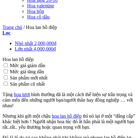
Hoa tặng 20-10
Hoa valentine
Hoa hộp
Hoa cô dâu
Trang chủ
/
Hoa lan hồ điệp
Lọc
Nhỏ nhất
2,000,000
₫
Lớn nhất
4,000,000
₫
Hoa lan hồ điệp
Mức giá giảm dần
Mức giá tăng dần
Sản phẩm mới nhất
Sản phẩm cũ nhất
Tặng
hoa tươi
bình thường đã là một cách thể hiện sự trân trọng và
cảm mến đến những người bạn/người thân hay đồng nghiệp … với
nhau!
Nhưng khi gửi một chậu
hoa lan hồ điệp
thì nó lại ở một “đẳng cấp”
khác biệt hơn ! Người nhận hoa lúc đó ắt hẳn phải là một người bạn
rất..rất.. yêu thương hoặc quan trọng với bạn.
Đó là lý do tại sao không phải khi không mà phong lan hồ điệp lại