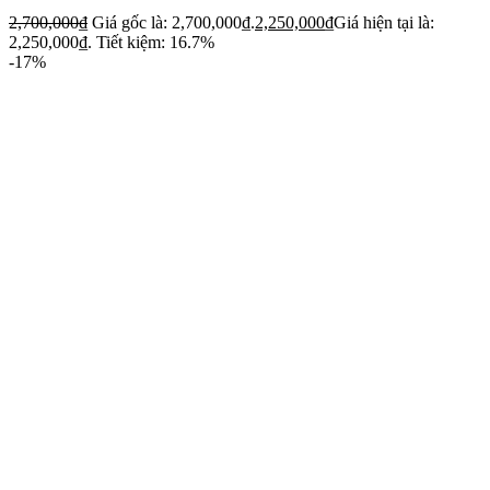
2,700,000
₫
Giá gốc là: 2,700,000₫.
2,250,000
₫
Giá hiện tại là:
2,250,000₫.
Tiết kiệm: 16.7%
-17%