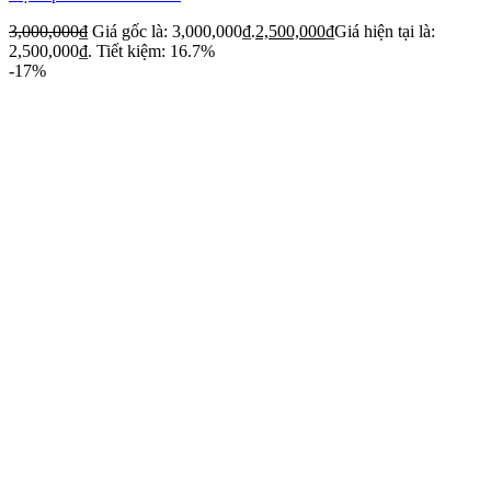
3,000,000
₫
Giá gốc là: 3,000,000₫.
2,500,000
₫
Giá hiện tại là:
2,500,000₫.
Tiết kiệm: 16.7%
-17%