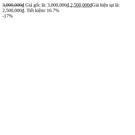
3,000,000
₫
Giá gốc là: 3,000,000₫.
2,500,000
₫
Giá hiện tại là:
2,500,000₫.
Tiết kiệm: 16.7%
-17%