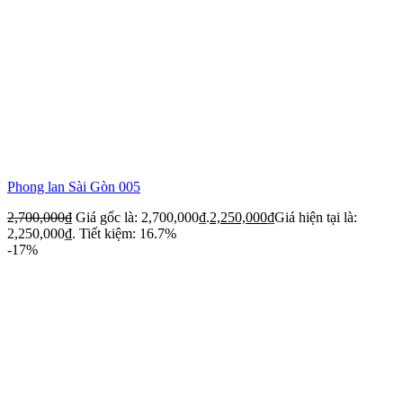
Phong lan Sài Gòn 005
2,700,000
₫
Giá gốc là: 2,700,000₫.
2,250,000
₫
Giá hiện tại là:
2,250,000₫.
Tiết kiệm: 16.7%
-17%