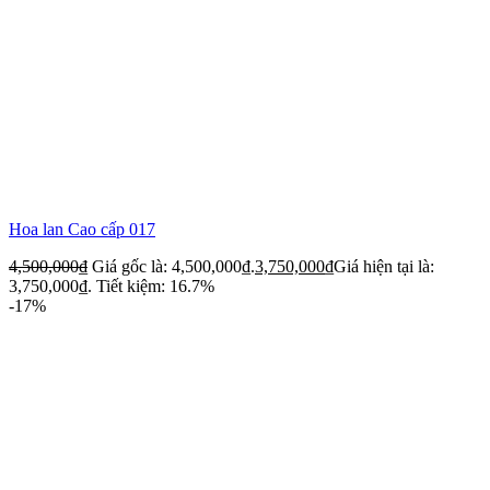
Hoa lan Cao cấp 017
4,500,000
₫
Giá gốc là: 4,500,000₫.
3,750,000
₫
Giá hiện tại là:
3,750,000₫.
Tiết kiệm: 16.7%
-17%