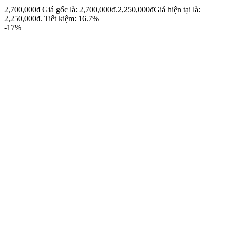
2,700,000
₫
Giá gốc là: 2,700,000₫.
2,250,000
₫
Giá hiện tại là:
2,250,000₫.
Tiết kiệm: 16.7%
-17%