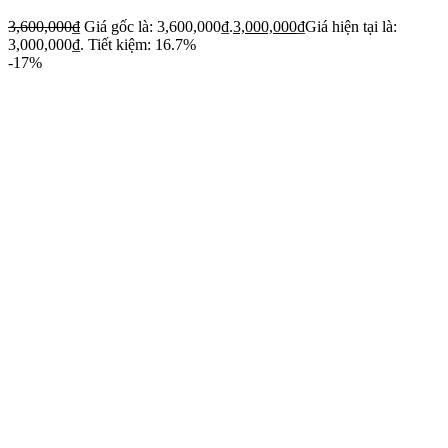
3,600,000
₫
Giá gốc là: 3,600,000₫.
3,000,000
₫
Giá hiện tại là:
3,000,000₫.
Tiết kiệm: 16.7%
-17%