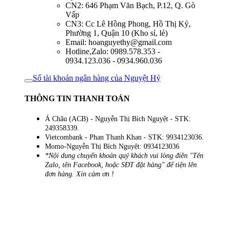
CN2: 646 Phạm Văn Bạch, P.12, Q. Gò
Vấp
CN3: Cc Lê Hồng Phong, Hồ Thị Kỷ,
Phường 1, Quận 10 (Kho sỉ, lẻ)
Email: hoanguyethy@gmail.com
Hotline,Zalo: 0989.578.353 -
0934.123.036 - 0934.960.036
Số tài khoản ngân hàng của Nguyệt Hỷ
THÔNG TIN THANH TOÁN
Á Châu (ACB) - Nguyễn Thị Bích Nguyệt - STK:
249358339.
Vietcombank - Phan Thanh Khan - STK: 9934123036.
Momo-Nguyễn Thị Bích Nguyệt: 0934123036
*Nội dung chuyển khoản quý khách vui lòng điền "Tên
Zalo, tên Facebook, hoặc SĐT đặt hàng" để tiện lên
đơn hàng. Xin cảm ơn !