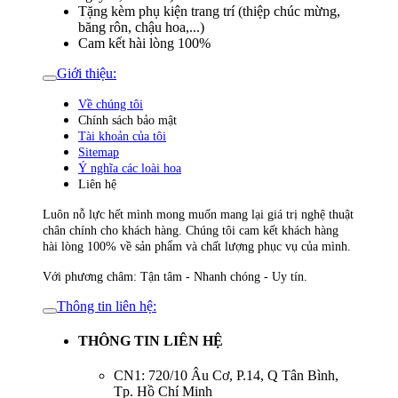
Tặng kèm phụ kiện trang trí (thiệp chúc mừng,
băng rôn, chậu hoa,...)
Cam kết hài lòng 100%
Giới thiệu:
Về chúng tôi
Chính sách bảo mật
Tài khoản của tôi
Sitemap
Ý nghĩa các loài hoa
Liên hệ
Luôn nỗ lực hết mình mong muốn mang lại giá trị nghệ thuật
chân chính cho khách hàng. Chúng tôi cam kết khách hàng
hài lòng 100% về sản phẩm và chất lượng phục vụ của mình.
Với phương châm: Tận tâm - Nhanh chóng - Uy tín.
Thông tin liên hệ:
THÔNG TIN LIÊN HỆ
CN1: 720/10 Âu Cơ, P.14, Q Tân Bình,
Tp. Hồ Chí Minh