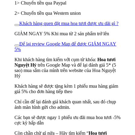
1> Chuyển tiền qua Paypal
2> Chuyển tiền qua Western union
Khách hàng quen đặt mua hoa tươi được ưu dãi gì ?
GIẢM NGAY 5% Khi mua từ 2 sản phẩm trở lên
Để lại review Google Map để được GIẢM NGAY
5%
Khi khách hàng tìm kiếm với cụm từ khóa:
Hoa tươi
Nguyệt Hỷ
trên Google Map và để lại đánh giá 5* (5
sao) mua sắm của mình trên website của Hoa Nguyệt
Hỷ
Khách hàng sẽ được tặng kèm 1 phiếu mua hàng giảm
giá 5% cho đơn hàng tiếp theo
Chỉ cần để lại đánh giá khách quan nhất, sau đó chụp
ảnh màn hình gửi cho admin.
Các bạn sẽ được ngay 1 phiếu ưu đãi mua hoa tươi -5%
cực kỳ hấp dẫn
Còn chần chừ gì nửa – Hãy tìm kiếm “
Hoa tươi