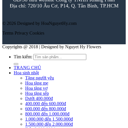
Địa chỉ: 720/10 Âu Cơ, P14, Q. Tân Bình, TP.HCM
© 2026 Designed by HoaNguyetHy.com
Terms
Privacy
Cookies
Copyrights @ 2018 | Designed by Nguyet Hy Flowers
Tìm kiếm:
TRANG CHỦ
Hoa sinh nhật
Tặng người yêu
Hoa tặng mẹ
Hoa tặng vợ
Hoa tặng sếp
Dưới 400.000đ
400.000 đến 600.000đ
600.000 đến 800.000đ
800.000 đến 1.000.000đ
1.000.000 đến 1.500.000đ
1.500.000 đến 2.000.000đ