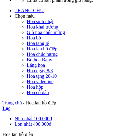
Chưa có sản phẩm trong giỏ hàng.
TRANG CHỦ
Chọn mẫu
Hoa sinh nhật
Hoa khai trương
Giỏ hoa chúc mừng
Hoa bó
Hoa tang lễ
Hoa lan hồ điệp
Hoa chúc mừng
Bó hoa Baby
Lẵng hoa
Hoa ngày 8/3
Hoa tặng 20-10
Hoa valentine
Hoa hộp
Hoa cô dâu
Trang chủ
/
Hoa lan hồ điệp
Lọc
Nhỏ nhất
100,000
₫
Lớn nhất
400,000
₫
Hoa lan hồ điệp