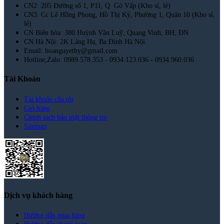
CN2: 205 Đường số 1, P11, Q. Gò Vấp (Kho sỉ, lẻ)
CN3: Cc Lê Hồng Phong, Hồ Thị Kỷ, Phường 1, Quận 10 (Kho sỉ,
lẻ)
CN Biên hòa: 380 Huỳnh Văn Luỹ, Quang Vinh, BH, ĐN
CN Hà Nội: 2K Láng Hạ, Ba Đình Hà Nội.
Email: hoanguyethy@gmail.com
Hotline,Zalo: 0989.578.353 - 0934.123.036 - 0934.960.036
Tài Khoản
Tài khoản của tôi
Giỏ hàng
Chính sách bảo mật thông tin
Sitemap
Dịch vụ khách hàng
Hướng dẫn mua hàng