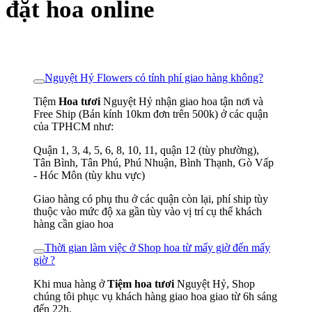
đặt hoa online
Nguyệt Hỷ Flowers có tính phí giao hàng không?
Tiệm
Hoa tươi
Nguyệt Hỷ nhận giao hoa tận nơi và
Free Ship (Bán kính 10km đơn trên 500k) ở các quận
của TPHCM như:
Quận 1, 3, 4, 5, 6, 8, 10, 11, quận 12 (tùy phường),
Tân Bình, Tân Phú, Phú Nhuận, Bình Thạnh, Gò Vấp
- Hóc Môn (tùy khu vực)
Giao hàng có phụ thu ở các quận còn lại, phí ship tùy
thuộc vào mức độ xa gần tùy vào vị trí cụ thể khách
hàng cần giao hoa
Thời gian làm việc ở Shop hoa từ mấy giờ đến mấy
giờ ?
Khi mua hàng ở
Tiệm hoa tươi
Nguyệt Hỷ, Shop
chúng tôi phục vụ khách hàng giao hoa giao từ 6h sáng
đến 22h.