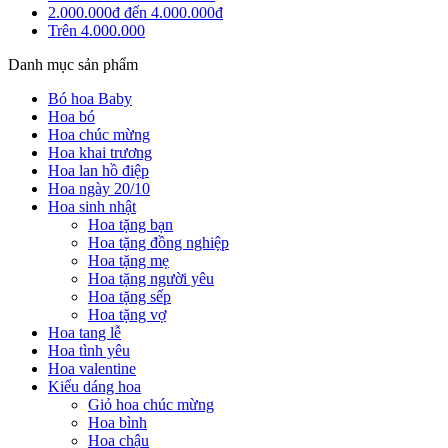
2.000.000đ đến 4.000.000đ
Trên 4.000.000
Danh mục sản phẩm
Bó hoa Baby
Hoa bó
Hoa chúc mừng
Hoa khai trương
Hoa lan hồ điệp
Hoa ngày 20/10
Hoa sinh nhật
Hoa tặng bạn
Hoa tặng đồng nghiệp
Hoa tặng mẹ
Hoa tặng người yêu
Hoa tặng sếp
Hoa tặng vợ
Hoa tang lễ
Hoa tình yêu
Hoa valentine
Kiểu dáng hoa
Giỏ hoa chúc mừng
Hoa bình
Hoa chậu