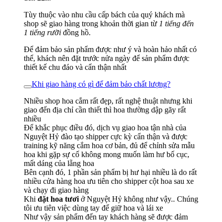
Tùy thuộc vào nhu cầu cấp bách của quý khách mà
shop sẽ giao hàng trong khoản thời gian từ
1 tiếng đến
1 tiếng rưỡi
đồng hồ.
Để đảm bảo sản phẩm được như ý và hoàn hảo nhất có
thể, khách nên đặt trước nửa ngày để sản phẩm được
thiết kế chu đáo và cẩn thận nhất
Khi giao hàng có gì để đảm bảo chất lượng?
Nhiều shop hoa cắm rất đẹp, rất nghệ thuật nhưng khi
giao đến địa chỉ cần thiết thì hoa thường dập gãy rất
nhiều
Để khắc phục điều đó, dịch vụ giao hoa tận nhà của
Nguyệt Hỷ đào tạo shipper cực kỳ cẩn thận và được
training kỹ năng cắm hoa cơ bản, đủ để chỉnh sửa mẫu
hoa khi gặp sự cố không mong muốn làm hư bố cục,
mất dáng của lẵng hoa
Bên cạnh đó, 1 phần sản phẩm bị hư hại nhiều là do rất
nhiều cửa hàng hoa ưu tiên cho shipper cột hoa sau xe
và chạy đi giao hàng
Khi
đặt hoa tươi
ở Nguyệt Hỷ không như vậy.. Chúng
tôi ưu tiên việc dùng tay để giữ hoa và lái xe
Như vậy sản phẩm đến tay khách hàng sẽ được đảm