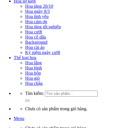
Hoa sự kiện
Hoa tặng 20/10
Hoa ngày 8/3
Hoa tình yêu
Hoa cảm ơn
Hoa tặng tốt nghiệp
Hoa cưới
Hoa cô dâu
Background
Hoa cài áo
Kỷ niệm ngày cưới
Thể loại hoa
Hoa lẵng
Hoa bình
Hoa hộp
Hoa giỏ
Hoa chậu
Tìm kiếm:
Chưa có sản phẩm trong giỏ hàng.
Menu