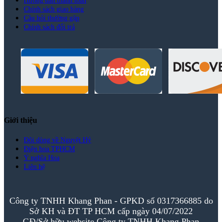
Hướng dẫn thanh toán
Chính sách giao hàng
Câu hỏi thường gặp
Chính sách đổi trả
Giới thiệu
Đôi dòng về Nguyệt Hỷ
Điện hoa TPHCM
Ý nghĩa Hoa
Liên hệ
Công ty TNHH Khang Phan - GPKD số 0317366885 do
Sở KH và ĐT TP HCM cấp ngày 04/07/2022
GĐ/Sở hữu website Công ty TNHH Khang Phan