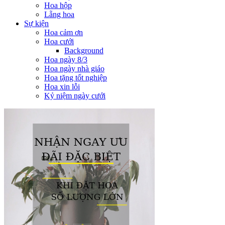
Hoa hộp
Lẵng hoa
Sự kiện
Hoa cảm ơn
Hoa cưới
Background
Hoa ngày 8/3
Hoa ngày nhà giáo
Hoa tặng tốt nghiệp
Hoa xin lỗi
Kỷ niệm ngày cưới