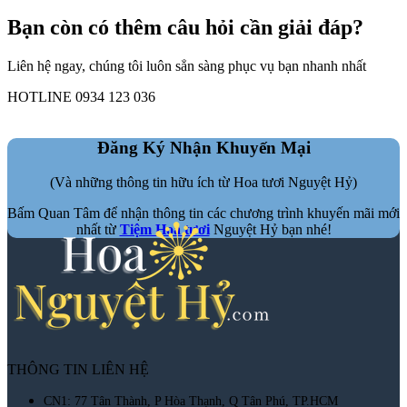
Bạn còn có thêm câu hỏi cần giải đáp?
Liên hệ ngay, chúng tôi luôn sẳn sàng phục vụ bạn nhanh nhất
HOTLINE 0934 123 036
Đăng Ký Nhận Khuyến Mại
(Và những thông tin hữu ích từ Hoa tươi Nguyệt Hỷ)
Bấm Quan Tâm để nhận thông tin các chương trình khuyến mãi mới
nhất từ
Tiệm Hoa tươi
Nguyệt Hỷ bạn nhé!
THÔNG TIN LIÊN HỆ
CN1: 77 Tân Thành, P Hòa Thạnh, Q Tân Phú, TP.HCM