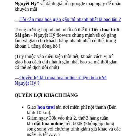
Nguyệt Hỷ
” và đánh giá trên google map ngay để nhận
khuyến mãi
Tôi cần mua hoa giao gấp thì nhanh nhất là bao lâu ?
Trong trường hợp nhanh nhất có thể thì Tiệm
hoa tươi
Sài gòn
- Nguyệt Hỷ flowers chúng mình sẽ cố gắng
làm và giao cho khách hàng nhanh nhất có thể, trong
khoản 1 tiếng đồng hồ !
(Tùy thuộc vào điều kiện thời tiết, khoản cách vị trí
giao hoa cách chi nhánh gần nhất bao xa mà thời gian
có thể sê dịch đôi chút)
Quyền lợi khi mua hoa online ở tiệm hoa tươi
Nguyệt Hỷ ?
QUYỀN LỢI KHÁCH HÀNG
Giao
hoa tươi
tận nơi miễn phí nội thành (Bán
kính 10 km).
Giảm ngay 30k vào thứ 2, thứ 3 hàng tuần
khi
đặt hoa online
trên 600k (không áp dụng
song song với chương trình giảm giá khác và các
ngày lễ, tết .v.v. )