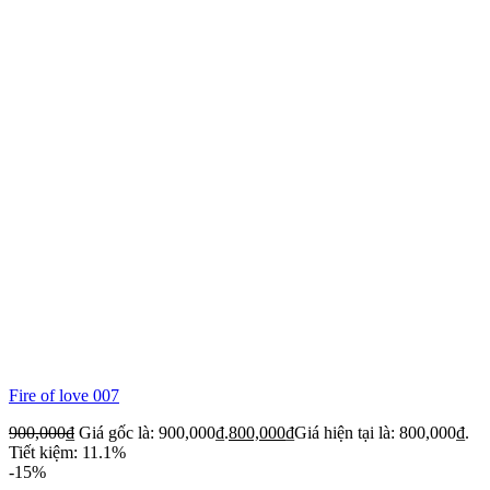
Fire of love 007
900,000
₫
Giá gốc là: 900,000₫.
800,000
₫
Giá hiện tại là: 800,000₫.
Tiết kiệm: 11.1%
-15%