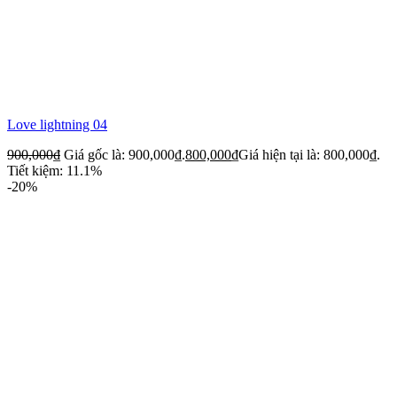
Love lightning 04
900,000
₫
Giá gốc là: 900,000₫.
800,000
₫
Giá hiện tại là: 800,000₫.
Tiết kiệm: 11.1%
-20%