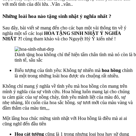
với mối tình của đôi lứa. .Vân ..vân..
Những loài hoa nào tặng sinh nhật ý nghĩa nhất ?
Sau đây, bài viết sẽ mang đến cho các bạn một vài thông tin về ý
nghĩa một số các loại
HOA TẶNG SINH NHẬT Ý NGHĨA
NHẤT ?!
cùng tham khảo và cho Nguyệt Hỷ Ý kiến nhé !
Dành tặng hoa không chỉ thể hiện tấm chân tình mà nó còn là b
tinh tế, sâu sắc
Biểu tượng của tình yêu: Không tự nhiên mà
hoa hồng
chính
là một trong những loài hoa được ưa chuộng rất nhiều.
Không chỉ mang ý nghĩa về tình yêu mà hoa hồng còn mang trên
mình ý nghĩa của sự vĩnh cửu. Hoa hồng luôn mang lại cho chúng
ta cảm giác của sự nồng cháy, tình yêu mãnh liệt của màu đỏ, sự
nhẹ nhàng, lôi cuốn của hoa sắc hồng. sự tươi mới của màu vàng và
đầm thắm của màu tim,,,
Một lẵng hoa chúc mừng sinh nhật với Hoa hồng là điều mà ai ai
cũng nghĩ đến đầu tiên
Hoa cát tường
cũng là 1 trong nhưng loại hoa hay sử dụng