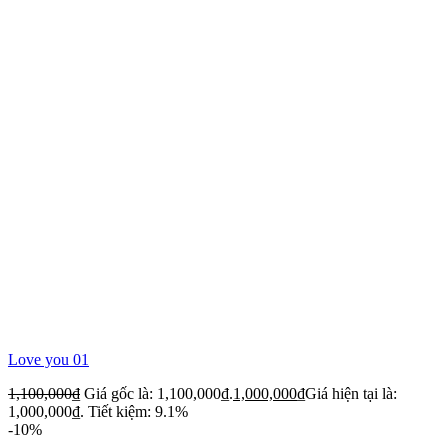
Love you 01
1,100,000
₫
Giá gốc là: 1,100,000₫.
1,000,000
₫
Giá hiện tại là:
1,000,000₫.
Tiết kiệm: 9.1%
-10%