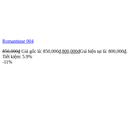
Romantique 004
850,000
₫
Giá gốc là: 850,000₫.
800,000
₫
Giá hiện tại là: 800,000₫.
Tiết kiệm: 5.9%
-11%