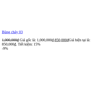
Bùng cháy 03
1,000,000
₫
Giá gốc là: 1,000,000₫.
850,000
₫
Giá hiện tại là:
850,000₫.
Tiết kiệm: 15%
-9%