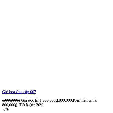
Giỏ hoa Cao cấp 007
1,000,000
₫
Giá gốc là: 1,000,000₫.
800,000
₫
Giá hiện tại là:
800,000₫.
Tiết kiệm: 20%
-6%