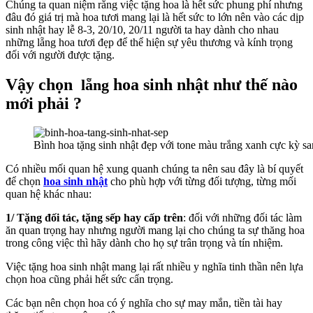
Chúng ta quan niệm rằng việc tặng hoa là hết sức phung phí nhưng
đâu đó giá trị mà hoa tươi mang lại là hết sức to lớn nên vào các dịp
sinh nhật hay lễ 8-3, 20/10, 20/11 người ta hay dành cho nhau
những lẵng hoa tươi đẹp để thể hiện sự yêu thương và kính trọng
đối với người được tặng.
Vậy chọn
hoa sinh nhật như thế nào
lẵng
mới phải ?
Bình hoa tặng sinh nhật đẹp với tone màu trắng xanh cực kỳ sa
Có nhiều mối quan hệ xung quanh chúng ta nên sau đây là bí quyết
để chọn
hoa sinh nhật
cho phù hợp với từng đối tượng, từng mối
quan hệ khác nhau:
1/ Tặng đối tác, tặng sếp hay cấp trên
: đối với những đối tác làm
ăn quan trọng hay nhưng người mang lại cho chúng ta sự thăng hoa
trong công việc thì hãy dành cho họ sự trân trọng và tín nhiệm.
Việc tặng hoa sinh nhật mang lại rất nhiều y nghĩa tinh thần nên lựa
chọn hoa cũng phải hết sức cẩn trọng.
Các bạn nên chọn hoa có ý nghĩa cho sự may mắn, tiền tài hay