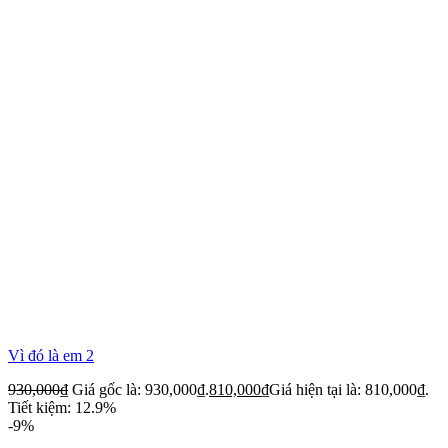
Vì đó là em 2
930,000
₫
Giá gốc là: 930,000₫.
810,000
₫
Giá hiện tại là: 810,000₫.
Tiết kiệm: 12.9%
-9%