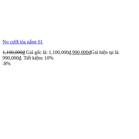
Nụ cười tỏa nắng 01
1,100,000
₫
Giá gốc là: 1,100,000₫.
990,000
₫
Giá hiện tại là:
990,000₫.
Tiết kiệm: 10%
-8%