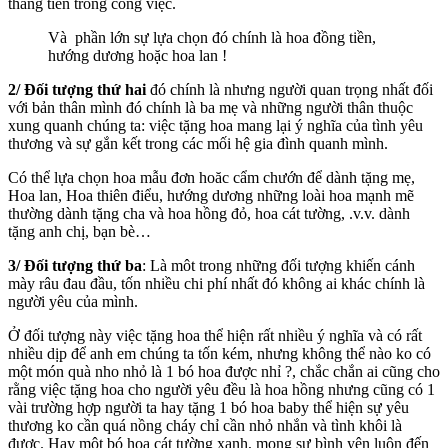
thăng tiến trong công việc.
Và phần lớn sự lựa chọn đó chính là hoa đồng tiền,
hướng dương hoặc hoa lan !
2/ Đối tượng thứ hai
đó chính là nhưng người quan trọng nhất đối
với bản thân mình đó chính là ba mẹ và những người thân thuộc
xung quanh chúng ta: việc tặng hoa mang lại ý nghĩa của tình yêu
thương và sự gắn kết trong các mối hệ gia đình quanh mình.
Có thể lựa chọn hoa mẫu đơn hoăc cẩm chướn để dành tặng mẹ,
Hoa lan, Hoa thiên điểu, hướng dương những loài hoa mạnh mẽ
thường dành tặng cha và hoa hồng đỏ, hoa cát tường, .v.v. dành
tặng anh chị, bạn bè…
3/ Đối tượng thứ ba
: Là môt trong những đối tượng khiến cánh
mày râu đau đầu, tốn nhiều chi phí nhất đó không ai khác chính là
người yêu của mình.
Ở đối tượng này việc tặng hoa thể hiện rất nhiều ý nghĩa và có rất
nhiều dịp để anh em chúng ta tốn kém, nhưng không thể nào ko có
một món quà nho nhỏ là 1 bó hoa được nhỉ ?, chắc chắn ai cũng cho
rằng việc tặng hoa cho người yêu đều là hoa hồng nhưng cũng có 1
vài trường hợp người ta hay tặng 1 bó hoa baby thể hiện sự yêu
thương ko cần quá nồng cháy chỉ cần nhỏ nhắn và tình khôi là
được. Hay một bó hoa cát tường xanh, mong sự bình yên luôn đến