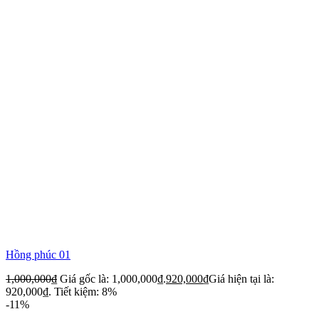
Hồng phúc 01
1,000,000
₫
Giá gốc là: 1,000,000₫.
920,000
₫
Giá hiện tại là:
920,000₫.
Tiết kiệm: 8%
-11%