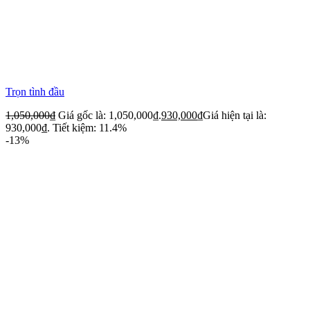
Trọn tình đầu
1,050,000
₫
Giá gốc là: 1,050,000₫.
930,000
₫
Giá hiện tại là:
930,000₫.
Tiết kiệm: 11.4%
-13%