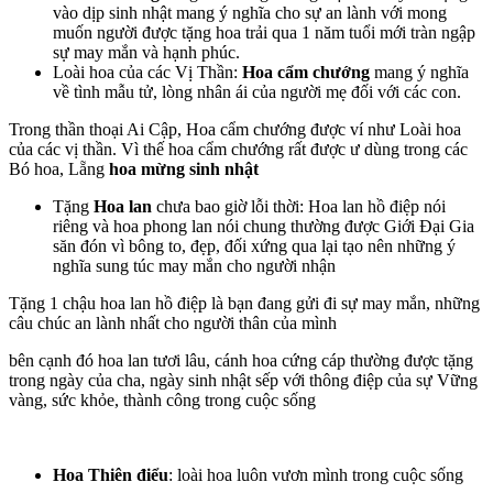
vào dịp sinh nhật mang ý nghĩa cho sự an lành với mong
muốn người được tặng hoa trải qua 1 năm tuổi mới tràn ngập
sự may mắn và hạnh phúc.
Loài hoa của các Vị Thần:
Hoa cẩm chướng
mang ý nghĩa
về tình mẫu tử, lòng nhân ái của người mẹ đối với các con.
Trong thần thoại Ai Cập, Hoa cẩm chướng được ví như Loài hoa
của các vị thần. Vì thế hoa cẩm chướng rất được ư dùng trong các
Bó hoa, Lẵng
hoa mừng sinh nhật
Tặng
Hoa lan
chưa bao giờ lỗi thời: Hoa lan hồ điệp nói
riêng và hoa phong lan nói chung thường được Giới Đại Gia
săn đón vì bông to, đẹp, đối xứng qua lại tạo nên những ý
nghĩa sung túc may mắn cho người nhận
Tặng 1 chậu hoa lan hồ điệp là bạn đang gửi đi sự may mắn, những
câu chúc an lành nhất cho người thân của mình
bên cạnh đó hoa lan tươi lâu, cánh hoa cứng cáp thường được tặng
trong ngày của cha, ngày sinh nhật sếp với thông điệp của sự Vững
vàng, sức khỏe, thành công trong cuộc sống
Hoa Thiên điểu
: loài hoa luôn vươn mình trong cuộc sống