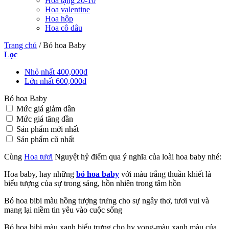
Hoa tặng 20-10
Hoa valentine
Hoa hộp
Hoa cô dâu
Trang chủ
/
Bó hoa Baby
Lọc
Nhỏ nhất
400,000
₫
Lớn nhất
600,000
₫
Bó hoa Baby
Mức giá giảm dần
Mức giá tăng dần
Sản phẩm mới nhất
Sản phẩm cũ nhất
Cùng
Hoa tươi
Nguyệt hỷ điểm qua ý nghĩa của loài hoa baby nhé:
Hoa baby, hay những
bó hoa baby
với màu trắng thuần khiết là
biểu tượng của sự trong sáng, hồn nhiên trong tâm hồn
Bó hoa bibi màu hồng tượng trưng cho sự ngây thơ, tươi vui và
mang lại niềm tin yêu vào cuộc sống
Bó hoa bibi màu xanh biểu trưng cho hy vọng-màu xanh màu của