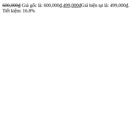
600,000
₫
Giá gốc là: 600,000₫.
499,000
₫
Giá hiện tại là: 499,000₫.
Tiết kiệm: 16.8%