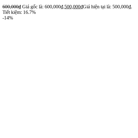
600,000
₫
Giá gốc là: 600,000₫.
500,000
₫
Giá hiện tại là: 500,000₫.
Tiết kiệm: 16.7%
-14%