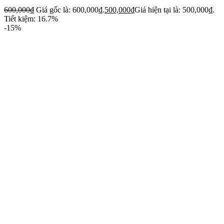
600,000
₫
Giá gốc là: 600,000₫.
500,000
₫
Giá hiện tại là: 500,000₫.
Tiết kiệm: 16.7%
-15%