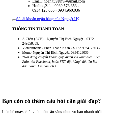
Email: hoanguyethy@gmail.com
Hotline,Zalo: 0989.578.353 -
0934.123.036 - 0934.960.036
Số tài khoản ngân hàng của Nguyệt Hỷ
THÔNG TIN THANH TOÁN
Á Châu (ACB) - Nguyễn Thị Bích Nguyệt - STK:
249358339.
Vietcombank - Phan Thanh Khan - STK: 9934123036.
Momo-Nguyễn Thị Bích Nguyệt: 0934123036
*Nội dung chuyển khoản quý khách vui lòng điền "Tên
Zalo, tên Facebook, hoặc SĐT đặt hàng" để tiện lên
đơn hàng. Xin cảm ơn !
Bạn còn có thêm câu hỏi cần giải đáp?
Liên hệ ngay, chúng tôi luôn sẳn sàng phục vụ bạn nhanh nhất