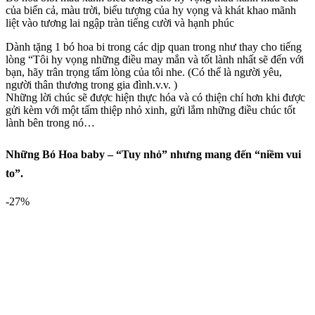
của biển cả, màu trời, biểu tượng của hy vọng và khát khao mãnh
liệt vào tương lai ngập tràn tiếng cười và hạnh phúc
Dành tặng 1 bó hoa bi trong các dịp quan trong như thay cho tiếng
lòng “Tôi hy vọng những điều may mắn và tốt lành nhất sẽ đến với
bạn, hãy trân trọng tấm lòng của tôi nhe. (Có thể là người yêu,
người thân thương trong gia đình.v.v. )
Những lời chúc sẽ được hiện thực hóa và có thiện chí hơn khi được
gửi kèm với một tấm thiệp nhỏ xinh, gửi lắm những điều chúc tốt
lành bên trong nó…
Những Bó Hoa baby – “Tuy nhỏ” nhưng mang đến “niềm vui
to”.
-27%