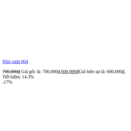
Nhỏ xinh 004
700,000
₫
Giá gốc là: 700,000₫.
600,000
₫
Giá hiện tại là: 600,000₫.
Tiết kiệm: 14.3%
-17%