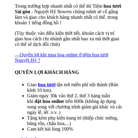
Trong trường hợp nhanh nhất có thể thì Tiệm
hoa tươi
Sài gòn
- Nguyệt Hỷ flowers chúng mình sẽ cố gắng
làm và giao cho khách hàng nhanh nhất có thể, trong
khoản 1 tiếng đồng hồ !
(Tùy thuộc vào điều kiện thời tiết, khoản cách vị trí
giao hoa cách chi nhánh gần nhất bao xa mà thời gian
có thể sê dịch đôi chút)
Quyền lợi khi mua hoa online ở tiệm hoa tươi
Nguyệt Hỷ ?
QUYỀN LỢI KHÁCH HÀNG
Giao
hoa tươi
tận nơi miễn phí nội thành (Bán
kính 10 km).
Giảm ngay 30k vào thứ 2, thứ 3 hàng tuần
khi
đặt hoa online
trên 600k (không áp dụng
song song với chương trình giảm giá khác và các
ngày lễ, tết .v.v. )
Tặng kèm phụ kiện trang trí (thiệp chúc mừng,
băng rôn, chậu hoa,...)
Cam kết hài lòng 100%