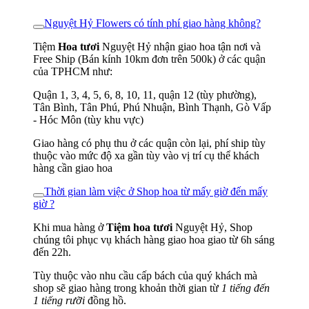
Nguyệt Hỷ Flowers có tính phí giao hàng không?
Tiệm
Hoa tươi
Nguyệt Hỷ nhận giao hoa tận nơi và
Free Ship (Bán kính 10km đơn trên 500k) ở các quận
của TPHCM như:
Quận 1, 3, 4, 5, 6, 8, 10, 11, quận 12 (tùy phường),
Tân Bình, Tân Phú, Phú Nhuận, Bình Thạnh, Gò Vấp
- Hóc Môn (tùy khu vực)
Giao hàng có phụ thu ở các quận còn lại, phí ship tùy
thuộc vào mức độ xa gần tùy vào vị trí cụ thể khách
hàng cần giao hoa
Thời gian làm việc ở Shop hoa từ mấy giờ đến mấy
giờ ?
Khi mua hàng ở
Tiệm hoa tươi
Nguyệt Hỷ, Shop
chúng tôi phục vụ khách hàng giao hoa giao từ 6h sáng
đến 22h.
Tùy thuộc vào nhu cầu cấp bách của quý khách mà
shop sẽ giao hàng trong khoản thời gian từ
1 tiếng đến
1 tiếng rưỡi
đồng hồ.