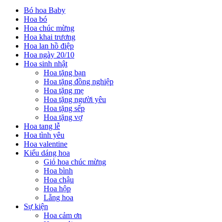
Bó hoa Baby
Hoa bó
Hoa chúc mừng
Hoa khai trương
Hoa lan hồ điệp
Hoa ngày 20/10
Hoa sinh nhật
Hoa tặng bạn
Hoa tặng đồng nghiệp
Hoa tặng mẹ
Hoa tặng người yêu
Hoa tặng sếp
Hoa tặng vợ
Hoa tang lễ
Hoa tình yêu
Hoa valentine
Kiểu dáng hoa
Giỏ hoa chúc mừng
Hoa bình
Hoa chậu
Hoa hộp
Lẵng hoa
Sự kiện
Hoa cảm ơn