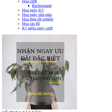
Hoa cưới
Background
Hoa ngày 8/3
Hoa ngày nhà giáo
Hoa tặng tốt nghiệp
Hoa xin lỗi
Kỷ niệm ngày cưới