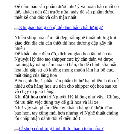
Để đảm bảo sản phẩm được như ý và hoàn hảo nhất có
thể, khách nên đặt trước nửa ngày để sản phẩm được
thiết kế chu đáo và cẩn thận nhất
Khi giao hàng có gì để đảm bảo chất lượng?
Nhiều shop hoa cắm rất đẹp, rất nghệ thuật nhưng khi
giao đến địa chỉ cần thiết thì hoa thường dập gãy rất
nhiều
Để khắc phục điều đó, dịch vụ giao hoa tận nhà của
Nguyệt Hỷ đào tạo shipper cực kỳ cẩn thận và được
training kỹ năng cắm hoa cơ bản, đủ để chỉnh sửa mẫu
hoa khi gặp sự cố không mong muốn làm hư bố cục,
mất dáng của lẵng hoa
Bên cạnh đó, 1 phần sản phẩm bị hư hại nhiều là do rất
nhiều cửa hàng hoa ưu tiên cho shipper cột hoa sau xe
và chạy đi giao hàng
Khi
đặt hoa tươi
ở Nguyệt Hỷ không như vậy.. Chúng
tôi ưu tiên việc dùng tay để giữ hoa và lái xe
Như vậy sản phẩm đến tay khách hàng sẽ được đảm
bảo hơn, tay cũng mỏi hơn nhưng vì Nghệ thuật chúng
tôi chấp nhận đánh đổi vì điều đó !
Ở shop có những hình thức thanh toán nào ?