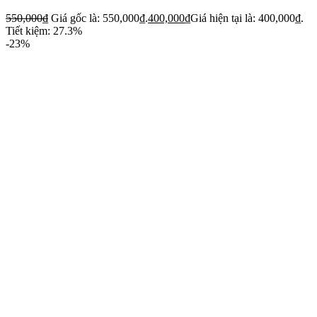
550,000
₫
Giá gốc là: 550,000₫.
400,000
₫
Giá hiện tại là: 400,000₫.
Tiết kiệm: 27.3%
-23%