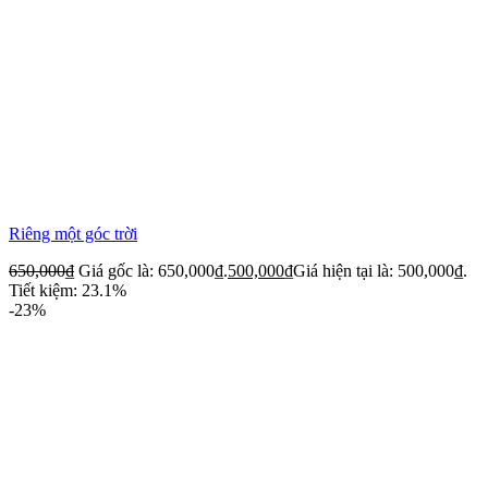
Riêng một góc trời
650,000
₫
Giá gốc là: 650,000₫.
500,000
₫
Giá hiện tại là: 500,000₫.
Tiết kiệm: 23.1%
-23%